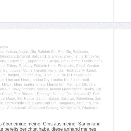
uosen
lue
,
Artisan
,
August Gin
,
Bathtub Gin
,
Bee Gin
,
Beefeater
,
Botanicals
,
Botanist
,
Botica 01
,
Bramble
,
Brockmanns
,
Brooklyn
,
elle
,
Collection
,
Copperhead
,
Crespo
,
Dark Forrest
,
Dodds
,
drink
,
and
,
Filliers
,
Finsbury
,
Fräulein Holle
,
Friedrichs
,
G=in3
,
Garden
l
,
Gunpowder
,
Gvine
,
Harami
,
Hendricks
,
Huckleberry
,
Ikarus
,
ium
,
Juniper
,
Juniper Jack
,
Ki No Bi
,
Ki No Bi Haskap Sloe
,
ute
,
Lind and Lime
,
London Dry
,
London No. 3
,
Lonewolf
,
R
,
MALFI
,
Mare
,
martin millers
,
Marula Gin
,
Mermaid
,
Michlers
loe Gin
,
Navy Strength
,
Needle
,
needle Masterpiece
,
Neeka
,
Old
t Crime
,
Pine Blossom
,
Pinotage Stained
,
Poli Marconi 42
,
Poli
yal Magic Gin
,
Rubus
,
Saigon Baigur
,
Sakurao
,
Sammlung
,
San
in
,
Snow White Gin
,
Swiss Gold Gin
,
Tanqueray
,
Tarquin's
,
The
nne
,
Villa Ascenti
,
Weathered Seadog
,
Whitley Neill
,
Windspiel
,
s über einige meiner Gins aus meiner Sammlung
te bereits berichtet habe, diese anhand meines