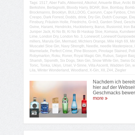
Tags:
1517
,
Aber Falls
,
Alkkemist
,
Alkohol
,
Amuerte Blue
,
Arctic B
Berkshire
,
Bertagnolli
,
Bloody Harry
,
BOAR
,
Boe
,
Bombay
,
Bomba
Brockmanns
,
Brooklyn
,
BULLDOG
,
Caorunn
,
Cape Fynbos
,
Chri
Crespo
,
Dark Forrest
,
Dodds
,
drink
,
Dry Gin
,
Dutch Courage
,
Ele
Finsbury
,
Fräulein Holle
,
Friedrichs
,
G=in3
,
Garden Shed
,
Gesch
Gvine
,
Harami
,
Hendricks
,
Huckleberry
,
Ikarus
,
Illusionist
,
Iron Ba
Juniper Jack
,
Ki No Bi
,
Ki No Bi Haskap Sloe
,
Komasa
,
Kunstwer
Lime
,
London Dry
,
London No. 3
,
Lonewolf
,
Lonewolf Gunpowde
millers
,
Marula Gin
,
Mermaid
,
Michlers Orange
,
Mile High 69
,
Min
Muscatel Sloe Gin
,
Navy Strength
,
Needle
,
needle Masterpiece
,
Marmelade
,
Perfect Crime
,
Pine Blossom
,
Pinotage Stained
,
Pol
Robymarton
,
Roku
,
Roner
,
Royal Magic Gin
,
Rubus
,
Saigon Baig
Sharish
,
Sipsmith
,
Six Dogs
,
Skin Gin
,
Snow White Gin
,
Swiss Go
Tonic
,
Tonka
,
Ukiyo
,
Ursel
,
V-Sinne
,
Villa Ascenti
,
Wadden Gin
,
w
Lila
,
Winter Wonderland
,
Woodland
,
X-Gin
,
XII
,
Z44
,
Ziegler
Nachdem ich bereit
hier auf der Websei
Geschmacks bewerte 
more