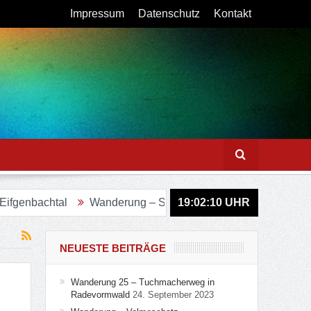
Impressum
Datenschutz
Kontakt
Wanderung – Sagenweg in Lindlar
19:02:11
Figurenweg Tour 11
UHR
NEUESTE BEITRÄGE
Wanderung 25 – Tuchmacherweg in
Radevormwald
24. September 2023