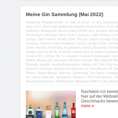
Meine Gin Sammlung (Mai 2022)
Posted By:
Phillipp Arnold
on:
Mai 30, 2022
In:
Gin
,
Spirituose
Tags:
1517
,
Aber Falls
,
Alkkemist
,
Alkohol
,
Amuerte Blue
,
Arctic B
Berkshire
,
Bertagnolli
,
Bloody Harry
,
BOAR
,
Boe
,
Bombay
,
Bomba
Brockmanns
,
Brooklyn
,
BULLDOG
,
Caorunn
,
Cape Fynbos
,
Chri
Crespo
,
Dark Forrest
,
Dodds
,
drink
,
Dry Gin
,
Dutch Courage
,
Ele
Finsbury
,
Fräulein Holle
,
Friedrichs
,
G=in3
,
Garden Shed
,
Gesch
Gvine
,
Harami
,
Hendricks
,
Huckleberry
,
Ikarus
,
Illusionist
,
Iron Ba
Juniper Jack
,
Ki No Bi
,
Ki No Bi Haskap Sloe
,
Komasa
,
Kunstwer
London Dry
,
London No. 3
,
Lonewolf
,
Lonewolf Gunpowder
,
Löw
millers
,
Marula Gin
,
Mermaid
,
Michlers Orange
,
Mile High 69
,
Min
Strength
,
Needle
,
needle Masterpiece
,
Neeka
,
Old Tom
,
One Ke
Blossom
,
Pinotage Stained
,
Poli Marconi 42
,
Poli Marconi 46
,
Ra
Rubus
,
Saigon Baigur
,
Sakurao
,
Sammlung
,
San Fabio
,
Scapegr
Gin
,
Swiss Gold Gin
,
Tanqueray
,
Tarquin's
,
The Duke Munich
,
Th
Weathered Seadog
,
Whitley Neill
,
Windspiel
,
WINT & Lila
,
Winte
Nachdem ich bereit
hier auf der Websei
Geschmacks bewerte 
more