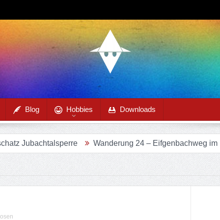
Blog
Hobbies
Downloads
alsperre
Wanderung 24 – Eifgenbachweg im Eifgenbachtal
uosen