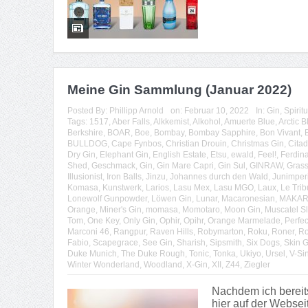
Meine Gin Sammlung (Januar 2022)
Posted By:
Phillipp Arnold
on:
Februar 10, 2022
In:
Gin
,
Spirit
Tags:
1517
,
Aber Falls
,
Alkkemist
,
Alkohol
,
Amuerte Blue
,
Arctic B
Berkshire
,
BOAR
,
Boe
,
Bombay
,
Bombay Sapphire
,
Bon Vivant
,
BULLDOG
,
Cape Fynbos
,
Christian Drouin
,
Christmas Gin
,
Citad
Dry Gin
,
Elephant Gin
,
English Estate
,
Etsu
,
ewald
,
Feel!
,
Ferdin
Shed
,
Geschmack
,
Gin
,
Gin Mare Capri
,
Gin Sul
,
GINRAW
,
Grass
Illusionist
,
Iron Balls
,
Jinzu
,
Johannes durch den Wald
,
Junimper
Komasa
,
Kunstwerk
,
Larios
,
Lasu Mex
,
Lasu MGO
,
Laux
,
Le Trib
Lonewolf Gunpowder
,
Löwen Gin
,
Lunar
,
Macaronesian
,
MAKA
Orange
,
Miner's Gin
,
momasa
,
Momotaro
,
Moon Gin
,
Muscatel S
Tom
,
One Key
,
Only Gin
,
Ophir
,
Opihr
,
Orange Marmelade
,
Perfec
Marconi 46
,
Rangpur
,
Raven Hills
,
Robymarton
,
Roku
,
Roner
,
Ro
Fabio
,
Scapegrace
,
See Gin
,
Sharish
,
Sipsmith
,
Six Dogs
,
Skin G
Duke Munich
,
The Duke Rough
,
Tonic
,
Tonka
,
Ukiyo
,
Ursel
,
V-Si
Winter Wonderland
,
Woodland
,
X-Gin
,
XII
,
Z44
,
Ziegler
Nachdem ich bereit
hier auf der Websei