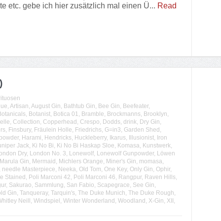
etc. gebe ich hier zusätzlich mal einen Ü...
Read
)
rituosen
lue
,
Artisan
,
August Gin
,
Bathtub Gin
,
Bee Gin
,
Beefeater
,
Botanicals
,
Botanist
,
Botica 01
,
Bramble
,
Brockmanns
,
Brooklyn
,
elle
,
Collection
,
Copperhead
,
Crespo
,
Dodds
,
drink
,
Dry Gin
,
ers
,
Finsbury
,
Fräulein Holle
,
Friedrichs
,
G=in3
,
Garden Shed
,
powder
,
Harami
,
Hendricks
,
Huckleberry
,
Ikarus
,
Illusionist
,
Iron
uniper Jack
,
Ki No Bi
,
Ki No Bi Haskap Sloe
,
Komasa
,
Kunstwerk
,
ondon Dry
,
London No. 3
,
Lonewolf
,
Lonewolf Gunpowder
,
Löwen
Marula Gin
,
Mermaid
,
Michlers Orange
,
Miner's Gin
,
momasa
,
,
needle Masterpiece
,
Neeka
,
Old Tom
,
One Key
,
Only Gin
,
Ophir
,
e Stained
,
Poli Marconi 42
,
Poli Marconi 46
,
Rangpur
,
Raven Hills
,
ur
,
Sakurao
,
Sammlung
,
San Fabio
,
Scapegrace
,
See Gin
,
ld Gin
,
Tanqueray
,
Tarquin's
,
The Duke Munich
,
The Duke Rough
,
hitley Neill
,
Windspiel
,
Winter Wonderland
,
Woodland
,
X-Gin
,
XII
,