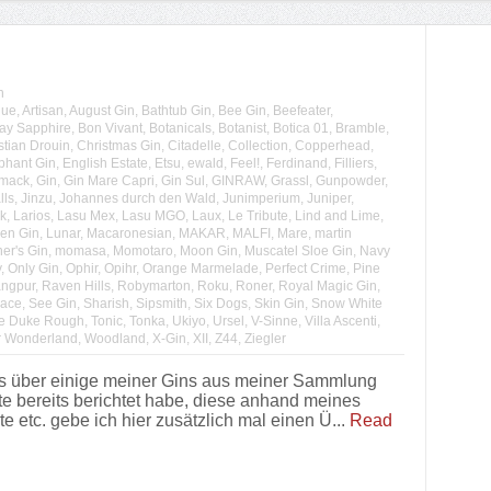
n
lue
,
Artisan
,
August Gin
,
Bathtub Gin
,
Bee Gin
,
Beefeater
,
y Sapphire
,
Bon Vivant
,
Botanicals
,
Botanist
,
Botica 01
,
Bramble
,
stian Drouin
,
Christmas Gin
,
Citadelle
,
Collection
,
Copperhead
,
phant Gin
,
English Estate
,
Etsu
,
ewald
,
Feel!
,
Ferdinand
,
Filliers
,
mack
,
Gin
,
Gin Mare Capri
,
Gin Sul
,
GINRAW
,
Grassl
,
Gunpowder
,
lls
,
Jinzu
,
Johannes durch den Wald
,
Junimperium
,
Juniper
,
k
,
Larios
,
Lasu Mex
,
Lasu MGO
,
Laux
,
Le Tribute
,
Lind and Lime
,
en Gin
,
Lunar
,
Macaronesian
,
MAKAR
,
MALFI
,
Mare
,
martin
er's Gin
,
momasa
,
Momotaro
,
Moon Gin
,
Muscatel Sloe Gin
,
Navy
y
,
Only Gin
,
Ophir
,
Opihr
,
Orange Marmelade
,
Perfect Crime
,
Pine
ngpur
,
Raven Hills
,
Robymarton
,
Roku
,
Roner
,
Royal Magic Gin
,
ace
,
See Gin
,
Sharish
,
Sipsmith
,
Six Dogs
,
Skin Gin
,
Snow White
e Duke Rough
,
Tonic
,
Tonka
,
Ukiyo
,
Ursel
,
V-Sinne
,
Villa Ascenti
,
r Wonderland
,
Woodland
,
X-Gin
,
XII
,
Z44
,
Ziegler
s über einige meiner Gins aus meiner Sammlung
te bereits berichtet habe, diese anhand meines
etc. gebe ich hier zusätzlich mal einen Ü...
Read