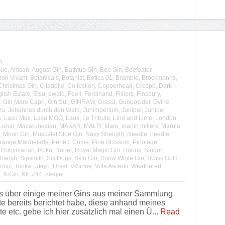
n
lue
,
Artisan
,
August Gin
,
Bathtub Gin
,
Bee Gin
,
Beefeater
,
Bon Vivant
,
Botanicals
,
Botanist
,
Botica 01
,
Bramble
,
Brockmanns
,
Christmas Gin
,
Citadelle
,
Collection
,
Copperhead
,
Crespo
,
Dark
lish Estate
,
Etsu
,
ewald
,
Feel!
,
Ferdinand
,
Filliers
,
Finsbury
,
,
Gin Mare Capri
,
Gin Sul
,
GINRAW
,
Grassl
,
Gunpowder
,
Gvine
,
zu
,
Johannes durch den Wald
,
Junimperium
,
Juniper
,
Juniper
s
,
Lasu Mex
,
Lasu MGO
,
Laux
,
Le Tribute
,
Lind and Lime
,
London
Lunar
,
Macaronesian
,
MAKAR
,
MALFI
,
Mare
,
martin millers
,
Marula
,
Moon Gin
,
Muscatel Sloe Gin
,
Navy Strength
,
Needle
,
needle
range Marmelade
,
Perfect Crime
,
Pine Blossom
,
Pinotage
,
Robymarton
,
Roku
,
Roner
,
Royal Magic Gin
,
Rubus
,
Saigon
harish
,
Sipsmith
,
Six Dogs
,
Skin Gin
,
Snow White Gin
,
Swiss Gold
onic
,
Tonka
,
Ukiyo
,
Ursel
,
V-Sinne
,
Villa Ascenti
,
Weathered
,
X-Gin
,
XII
,
Z44
,
Ziegler
s über einige meiner Gins aus meiner Sammlung
te bereits berichtet habe, diese anhand meines
etc. gebe ich hier zusätzlich mal einen Ü...
Read