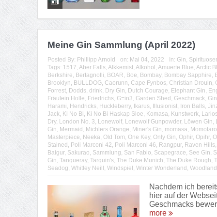
Meine Gin Sammlung (April 2022)
Posted By:
Phillipp Arnold
on:
Mai 04, 2022
In:
Gin
,
Spirituose
Tags:
1517
,
Aber Falls
,
Alkkemist
,
Alkohol
,
Amuerte Blue
,
Arctic B
Berkshire
,
Bertagnolli
,
BOAR
,
Boe
,
Bombay
,
Bombay Sapphire
,
Brooklyn
,
BULLDOG
,
Caorunn
,
Cape Fynbos
,
Christian Drouin
,
Forrest
,
Dodds
,
drink
,
Dry Gin
,
Dutch Courage
,
Elephant Gin
,
Eng
Fräulein Holle
,
Friedrichs
,
G=in3
,
Garden Shed
,
Geschmack
,
Gin
Harami
,
Hendricks
,
Huckleberry
,
Ikarus
,
Illusionist
,
Iron Balls
,
Jin
Jack
,
Ki No Bi
,
Ki No Bi Haskap Sloe
,
Komasa
,
Kunstwerk
,
Lario
Dry
,
London No. 3
,
Lonewolf
,
Lonewolf Gunpowder
,
Löwen Gin
,
Gin
,
Mermaid
,
Michlers Orange
,
Miner's Gin
,
momasa
,
Momotaro
Masterpiece
,
Neeka
,
Old Tom
,
One Key
,
Only Gin
,
Ophir
,
Opihr
,
O
Stained
,
Poli Marconi 42
,
Poli Marconi 46
,
Rangpur
,
Raven Hills
Baigur
,
Sakurao
,
Sammlung
,
San Fabio
,
Scapegrace
,
See Gin
,
S
Gin
,
Tanqueray
,
Tarquin's
,
The Duke Munich
,
The Duke Rough
,
T
Seadog
,
Whitley Neill
,
Windspiel
,
Winter Wonderland
,
Woodland
Nachdem ich bereit
hier auf der Websei
Geschmacks bewerte 
more