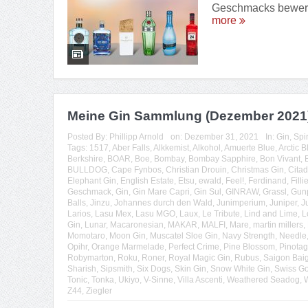
Geschmacks bewerte 
more
Meine Gin Sammlung (Dezember 2021
Posted By:
Phillipp Arnold
on:
Dezember 31, 2021
In:
Gin
,
Spi
Tags:
1517
,
Aber Falls
,
Alkkemist
,
Alkohol
,
Amuerte Blue
,
Arctic B
Berkshire
,
BOAR
,
Boe
,
Bombay
,
Bombay Sapphire
,
Bon Vivant
,
BULLDOG
,
Cape Fynbos
,
Christian Drouin
,
Christmas Gin
,
Citad
Elephant Gin
,
English Estate
,
Etsu
,
ewald
,
Feel!
,
Ferdinand
,
Filli
Geschmack
,
Gin
,
Gin Mare Capri
,
Gin Sul
,
GINRAW
,
Grassl
,
Gun
Balls
,
Jinzu
,
Johannes durch den Wald
,
Junimperium
,
Juniper
,
J
Larios
,
Lasu Mex
,
Lasu MGO
,
Laux
,
Le Tribute
,
Lind and Lime
,
L
Gin
,
Lunar
,
Macaronesian
,
MAKAR
,
MALFI
,
Mare
,
martin millers
,
Momotaro
,
Moon Gin
,
Muscatel Sloe Gin
,
Navy Strength
,
Needle
Opihr
,
Orange Marmelade
,
Perfect Crime
,
Pine Blossom
,
Pinotag
Robymarton
,
Roku
,
Roner
,
Royal Magic Gin
,
Rubus
,
Saigon Baig
Sharish
,
Sipsmith
,
Six Dogs
,
Skin Gin
,
Snow White Gin
,
Swiss Go
Tonic
,
Tonka
,
Ukiyo
,
V-Sinne
,
Villa Ascenti
,
Weathered Seadog
,
W
Z44
,
Ziegler