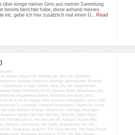
s über einige meiner Gins aus meiner Sammlung
te bereits berichtet habe, diese anhand meines
etc. gebe ich hier zusätzlich mal einen Ü...
Read
)
rituosen
lue
,
Artisan
,
August Gin
,
Bathtub Gin
,
Bee Gin
,
Beefeater
,
Botanicals
,
Botanist
,
Botica 01
,
Bramble
,
Brockmanns
,
Brooklyn
,
,
Copperhead
,
Crespo
,
Dodds
,
drink
,
Dry Gin
,
Elephant Gin
,
räulein Holle
,
Friedrichs
,
G=in3
,
Garden Shed
,
Geschmack
,
Gin
,
Hendricks
,
Huckleberry
,
Ikarus
,
Illusionist
,
Iron Balls
,
Jinzu
,
Ki No Bi
,
Ki No Bi Haskap Sloe
,
Komasa
,
Kunstwerk
,
Larios
,
Lasu
ondon No. 3
,
Lonewolf
,
Lonewolf Gunpowder
,
Löwen Gin
,
Lunar
,
,
Mermaid
,
Michlers Orange
,
Miner's Gin
,
momasa
,
Momotaro
,
sterpiece
,
Neeka
,
Old Tom
,
One Key
,
Only Gin
,
Ophir
,
Opihr
,
ned
,
Poli Marconi 42
,
Poli Marconi 46
,
Rangpur
,
Raven Hills
,
ur
,
Sakurao
,
Sammlung
,
San Fabio
,
Scapegrace
,
See Gin
,
ld Gin
,
Tanqueray
,
Tarquin's
,
The Duke Munich
,
The Duke Rough
,
hitley Neill
,
Windspiel
,
Woodland
,
X-Gin
,
XII
,
Z44
,
Ziegler