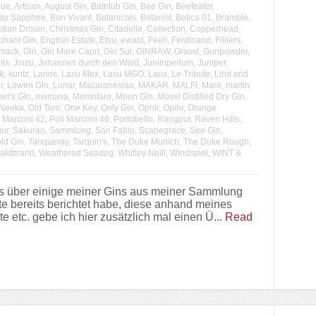
lue
,
Artisan
,
August Gin
,
Bathtub Gin
,
Bee Gin
,
Beefeater
,
y Sapphire
,
Bon Vivant
,
Botanicals
,
Botanist
,
Botica 01
,
Bramble
,
stian Drouin
,
Christmas Gin
,
Citadelle
,
Collection
,
Copperhead
,
phant Gin
,
English Estate
,
Etsu
,
ewald
,
Feel!
,
Ferdinand
,
Filliers
,
mack
,
Gin
,
Gin Mare Capri
,
Gin Sul
,
GINRAW
,
Grassl
,
Gunpowder
,
lls
,
Jinzu
,
Johannes durch den Wald
,
Junimperium
,
Juniper
,
k
,
kuntz
,
Larios
,
Lasu Mex
,
Lasu MGO
,
Laux
,
Le Tribute
,
Lind and
r
,
Löwen Gin
,
Lunar
,
Macaronesian
,
MAKAR
,
MALFI
,
Mare
,
martin
er's Gin
,
momasa
,
Momotaro
,
Moon Gin
,
Mosel Distilled Dry Gin
,
Neeka
,
Old Tom
,
One Key
,
Only Gin
,
Ophir
,
Opihr
,
Orange
i Marconi 42
,
Poli Marconi 46
,
Portobello
,
Rangpur
,
Raven Hills
,
ur
,
Sakurao
,
Sammlung
,
San Fabio
,
Scapegrace
,
See Gin
,
ld Gin
,
Tanqueray
,
Tarquin's
,
The Duke Munich
,
The Duke Rough
,
aldbrand
,
Weathered Seadog
,
Whitley Neill
,
Windspiel
,
WINT &
s über einige meiner Gins aus meiner Sammlung
te bereits berichtet habe, diese anhand meines
etc. gebe ich hier zusätzlich mal einen Ü...
Read