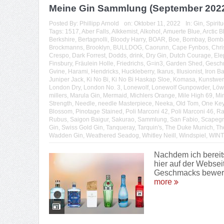
Meine Gin Sammlung (September 202
Posted By:
Phillipp Arnold
on:
Oktober 11, 2022
In:
Gin
,
Spirit
Tags:
1517
,
Aber Falls
,
Alkkemist
,
Alkohol
,
Amuerte Blue
,
Arctic B
Berkshire
,
Bertagnolli
,
Bloody Harry
,
BOAR
,
Boe
,
Bombay
,
Bomba
Brockmanns
,
Brooklyn
,
BULLDOG
,
Caorunn
,
Cape Fynbos
,
Chri
Crespo
,
Dark Forrest
,
Dodds
,
drink
,
Dry Gin
,
Dutch Courage
,
Ele
Finsbury
,
Fräulein Holle
,
Friedrichs
,
G=in3
,
Garden Shed
,
Gesch
Gvine
,
Harami
,
Hendricks
,
Huckleberry
,
Ikarus
,
Illusionist
,
Iron Ba
Juniper Jack
,
Ki No Bi
,
Ki No Bi Haskap Sloe
,
Komasa
,
Kunstwer
London Dry
,
London No. 3
,
Lonewolf
,
Lonewolf Gunpowder
,
Löw
millers
,
Marula Gin
,
Mermaid
,
Michlers Orange
,
Mile High 69
,
Min
Strength
,
Needle
,
needle Masterpiece
,
Neeka
,
Old Tom
,
One Ke
Blossom
,
Pinotage Stained
,
Poli Marconi 42
,
Poli Marconi 46
,
Ra
Rubus
,
Saigon Baigur
,
Sakurao
,
Sammlung
,
San Fabio
,
Scapegr
Gin
,
Swiss Gold Gin
,
Tanqueray
,
Tarquin's
,
The Duke Munich
,
Th
Wadden Gin
,
Weathered Seadog
,
Whitley Neill
,
Windspiel
,
WINT 
Nachdem ich bereit
hier auf der Websei
Geschmacks bewerte 
more