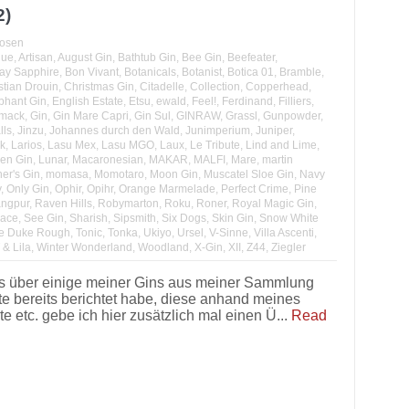
2)
uosen
lue
,
Artisan
,
August Gin
,
Bathtub Gin
,
Bee Gin
,
Beefeater
,
y Sapphire
,
Bon Vivant
,
Botanicals
,
Botanist
,
Botica 01
,
Bramble
,
stian Drouin
,
Christmas Gin
,
Citadelle
,
Collection
,
Copperhead
,
phant Gin
,
English Estate
,
Etsu
,
ewald
,
Feel!
,
Ferdinand
,
Filliers
,
mack
,
Gin
,
Gin Mare Capri
,
Gin Sul
,
GINRAW
,
Grassl
,
Gunpowder
,
lls
,
Jinzu
,
Johannes durch den Wald
,
Junimperium
,
Juniper
,
k
,
Larios
,
Lasu Mex
,
Lasu MGO
,
Laux
,
Le Tribute
,
Lind and Lime
,
en Gin
,
Lunar
,
Macaronesian
,
MAKAR
,
MALFI
,
Mare
,
martin
er's Gin
,
momasa
,
Momotaro
,
Moon Gin
,
Muscatel Sloe Gin
,
Navy
y
,
Only Gin
,
Ophir
,
Opihr
,
Orange Marmelade
,
Perfect Crime
,
Pine
ngpur
,
Raven Hills
,
Robymarton
,
Roku
,
Roner
,
Royal Magic Gin
,
ace
,
See Gin
,
Sharish
,
Sipsmith
,
Six Dogs
,
Skin Gin
,
Snow White
e Duke Rough
,
Tonic
,
Tonka
,
Ukiyo
,
Ursel
,
V-Sinne
,
Villa Ascenti
,
& Lila
,
Winter Wonderland
,
Woodland
,
X-Gin
,
XII
,
Z44
,
Ziegler
s über einige meiner Gins aus meiner Sammlung
te bereits berichtet habe, diese anhand meines
etc. gebe ich hier zusätzlich mal einen Ü...
Read