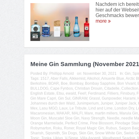
Nachdem ich bereit
hier auf der Websei
Geschmacks bewerte 
more
Meine Gin Sammlung (November 2021
Posted By:
Phillipp Arnold
on:
November 30, 2021
In:
Gin
,
Spi
Tags:
1517
,
Aber Falls
,
Alkkemist
,
Alkohol
,
Amuerte Blue
,
Arctic B
Berkshire
,
BOAR
,
Boe
,
Bombay
,
Bombay Sapphire
,
Bon Vivant
,
BULLDOG
,
Cape Fynbos
,
Christian Drouin
,
Citadelle
,
Collection
English Estate
,
Etsu
,
ewald
,
Feel!
,
Ferdinand
,
Filliers
,
Finsbury
,
F
Gin Mare Capri
,
Gin Sul
,
GINRAW
,
Grassl
,
Gunpowder
,
Harami
,
Johannes durch den Wald
,
Junimperium
,
Juniper
,
Juniper Jack
,
Mex
,
Lasu MGO
,
Laux
,
Le Tribute
,
Lind and Lime
,
London Dry
,
L
Macaronesian
,
MAKAR
,
MALFI
,
Mare
,
martin millers
,
Marula Gin
Moon Gin
,
Muscatel Sloe Gin
,
Navy Strength
,
Needle
,
needle Ma
Orange Marmelade
,
Perfect Crime
,
Pine Blossom
,
Pinotage Stai
Robymarton
,
Roku
,
Roner
,
Royal Magic Gin
,
Rubus
,
Saigon Baig
Sharish
,
Sipsmith
,
Six Dogs
,
Skin Gin
,
Snow White Gin
,
Swiss Go
Tonic
,
Tonka
,
Ukiyo
,
V-Sinne
,
Villa Ascenti
,
Weathered Seadog
,
W