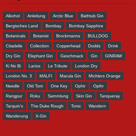
Alkohol
Anleitung
Arctic Blue
Bathtub Gin
Bergisches Land
Bombay
Bombay Sapphire
Botanicals
Botanist
Brockmanns
BULLDOG
Citadelle
Collection
Copperhead
Dodds
Drink
Dry Gin
Elephant Gin
Geschmack
Gin
GINRAW
Ki No Bi
Larios
Le Tribute
London Dry
London No. 3
MALFI
Marula Gin
Michlers Orange
Needle
Old Tom
One Key
Ophir
Opihr
Rangpur
Roku
Sammlung
Skin Gin
Tanqueray
Tarquin's
The Duke Rough
Tonic
Wandern
Wanderung
X-Gin