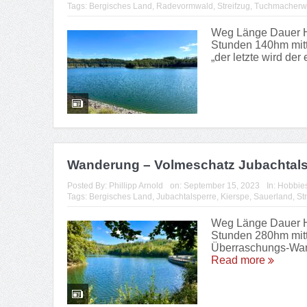
Tags:
Bergisches Land
,
Radevormwald
,
Streifzug
,
Tuchmacherw
Weg Länge Dauer Hö
Stunden 140hm mitt
„der letzte wird der
Wanderung – Volmeschatz Jubachtals
Posted By:
Phillipp Arnold
on:
September 15, 2023
In:
Hobbie
Tags:
Bergisches Land
,
Jubachtalsperre
,
Kierspe
,
Sauerland
,
St
Weg Länge Dauer Hö
Stunden 280hm mitte
Überraschungs-Wand
Read more