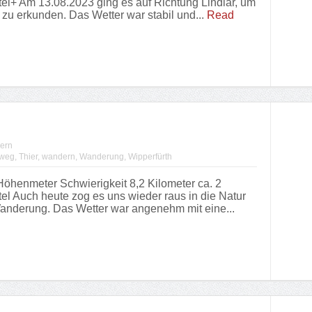
el+ Am 13.08.2023 ging es auf Richtung Lindlar, um
zu erkunden. Das Wetter war stabil und...
Read
ern
weg
,
Thier
,
wandern
,
Wanderung
,
Wipperfürth
henmeter Schwierigkeit 8,2 Kilometer ca. 2
l Auch heute zog es uns wieder raus in die Natur
Wanderung. Das Wetter war angenehm mit eine...