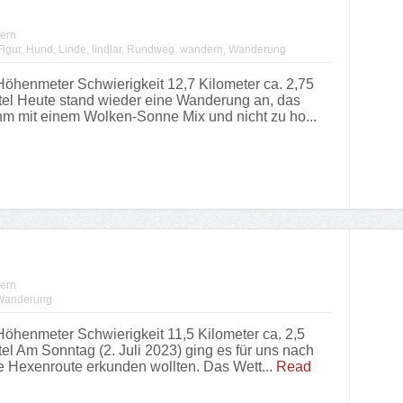
ern
Figur
,
Hund
,
Linde
,
lindlar
,
Rundweg
,
wandern
,
Wanderung
henmeter Schwierigkeit 12,7 Kilometer ca. 2,75
el Heute stand wieder eine Wanderung an, das
m mit einem Wolken-Sonne Mix und nicht zu ho...
ern
Wanderung
henmeter Schwierigkeit 11,5 Kilometer ca. 2,5
l Am Sonntag (2. Juli 2023) ging es für uns nach
e Hexenroute erkunden wollten. Das Wett...
Read