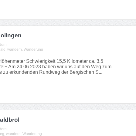
Solingen
dern
ald
,
wandern
,
Wanderung
henmeter Schwierigkeit 15,5 Kilometer ca. 3,5
el+ Am 24.06.2023 haben wir uns auf den Weg zum
ns zu erkundenden Rundweg der Bergischen S...
aldbröl
dern
eg
,
wandern
,
Wanderung