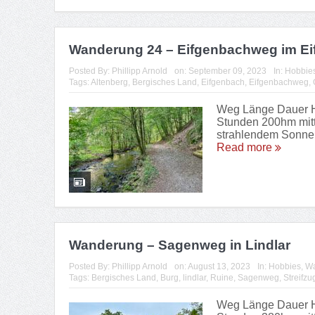
Wanderung 24 – Eifgenbachweg im Ei
Posted By:
Phillipp Arnold
on:
September 09, 2023
In:
Hobbie
Tags:
Altenberg
,
Bergisches Land
,
Eifgenbach
,
Eifgenbachweg
,
Weg Länge Dauer Hö
Stunden 200hm mitt
strahlendem Sonnen
Read more
Wanderung – Sagenweg in Lindlar
Posted By:
Phillipp Arnold
on:
August 13, 2023
In:
Hobbies
,
Wa
Tags:
Bergisches Land
,
Burg
,
lindlar
,
Ruine
,
Sagenweg
,
Streifzu
Weg Länge Dauer Hö