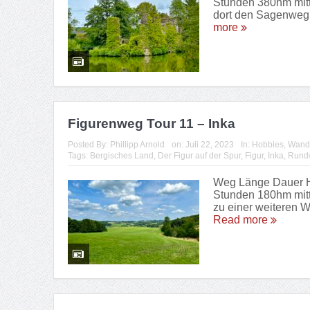
Stunden 380hm mitt
dort den Sagenweg 
more
Figurenweg Tour 11 – Inka
Posted By:
Phillipp Arnold
on:
Juli 22, 2023
In:
Hobbies
,
Wand
Tags:
Bergisches Land
,
Der Figur auf der Spur
,
Figur
,
Inka
,
Rund
Weg Länge Dauer Hö
Stunden 180hm mitte
zu einer weiteren 
Read more