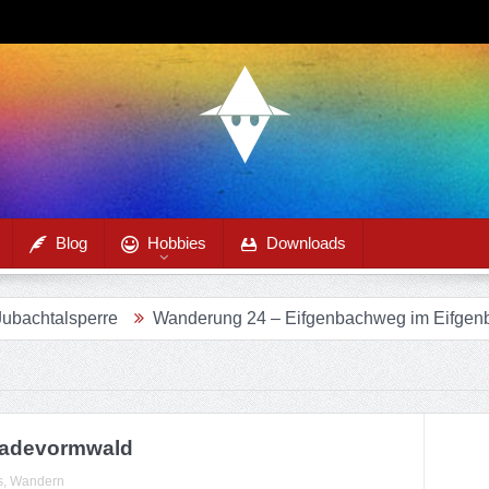
Blog
Hobbies
Downloads
erre
Wanderung 24 – Eifgenbachweg im Eifgenbachtal
Radevormwald
s
,
Wandern