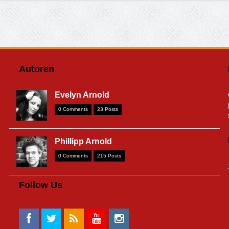
Autoren
Evelyn Arnold
0 Comments
23 Posts
Phillipp Arnold
0 Comments
215 Posts
Follow Us