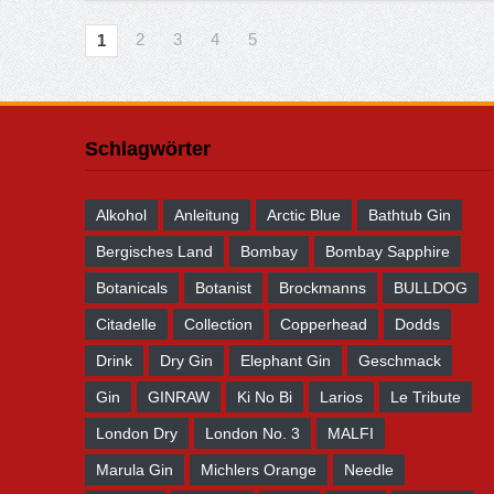
2
3
4
5
1
Schlagwörter
Alkohol
Anleitung
Arctic Blue
Bathtub Gin
Bergisches Land
Bombay
Bombay Sapphire
Botanicals
Botanist
Brockmanns
BULLDOG
Citadelle
Collection
Copperhead
Dodds
Drink
Dry Gin
Elephant Gin
Geschmack
Gin
GINRAW
Ki No Bi
Larios
Le Tribute
London Dry
London No. 3
MALFI
Marula Gin
Michlers Orange
Needle