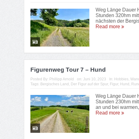
Weg Länge Dauer Hö
Stunden 320hm mitt
nächsten der Bergis
Read more
Figurenweg Tour 7 – Hund
Posted By:
Phillipp Arnold
on:
Juni 10, 2023
In:
Hobbies
,
Wan
Tags:
Bergisches Land
,
Der Figur auf der Spur
,
Figur
,
Hund
,
Run
Weg Länge Dauer Hö
Stunden 230hm mitt
an und bei warmen,
Read more