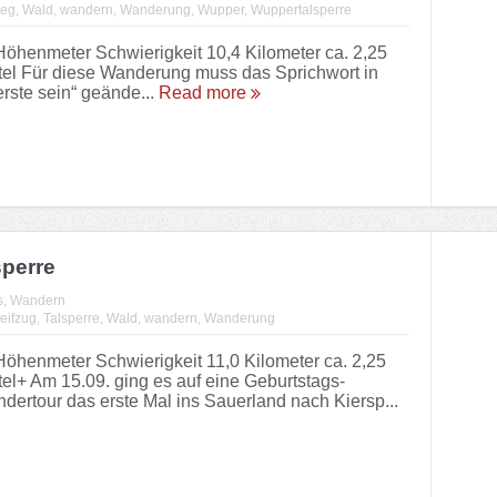
eg
,
Wald
,
wandern
,
Wanderung
,
Wupper
,
Wuppertalsperre
henmeter Schwierigkeit 10,4 Kilometer ca. 2,25
el Für diese Wanderung muss das Sprichwort in
 erste sein“ geände...
Read more
perre
s
,
Wandern
reifzug
,
Talsperre
,
Wald
,
wandern
,
Wanderung
henmeter Schwierigkeit 11,0 Kilometer ca. 2,25
l+ Am 15.09. ging es auf eine Geburtstags-
ertour das erste Mal ins Sauerland nach Kiersp...