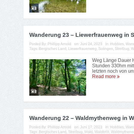
Wanderung 23 – Liewerfrauenweg in 
Posted By:
Phillipp Arnold
on:
Juni 24, 2023
In:
Hobbies
,
Wan
Tags:
Bergisches Land
,
Liewerfrauenweg
,
Solingen
,
Streifzug
,
W
Weg Länge Dauer Hö
Stunden 330hm mitt
letzten noch von u
Read more
Wanderung 22 – Waldmythenweg in W
Posted By:
Phillipp Arnold
on:
Juni 17, 2023
In:
Hobbies
,
Wan
Tags:
Bergisches Land
,
Streifzug
,
Wald
,
Waldbröl
,
Waldmythenw