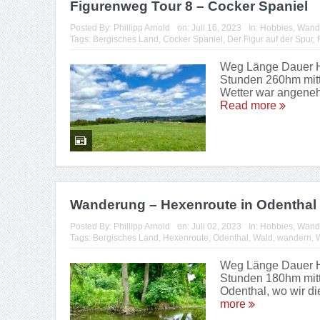
Figurenweg Tour 8 – Cocker Spaniel
Posted By:
Phillipp Arnold
on:
Juli 16, 2023
In:
Hobbies
,
Wand
Tags:
Bergisches Land
,
Cocker Spaniel
,
Der Figur auf der Spur
,
Weg Länge Dauer Hö
Stunden 260hm mitt
Wetter war angeneh
Read more
Wanderung – Hexenroute in Odenthal
Posted By:
Phillipp Arnold
on:
Juli 02, 2023
In:
Hobbies
,
Wand
Tags:
Bergisches Land
,
Hexenroute
,
Odenthal
,
Wald
,
wandern
,
Weg Länge Dauer Hö
Stunden 180hm mitte
Odenthal, wo wir di
more