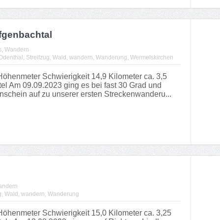
fgenbachtal
s
,
Wandern
Odenthal
,
Streifzug
,
Wald
,
wandern
,
Wanderung
,
Wermelskirchen
henmeter Schwierigkeit 14,9 Kilometer ca. 3,5
el Am 09.09.2023 ging es bei fast 30 Grad und
schein auf zu unserer ersten Streckenwanderu...
ndern
g
,
Wald
,
wandern
,
Wanderung
henmeter Schwierigkeit 15,0 Kilometer ca. 3,25