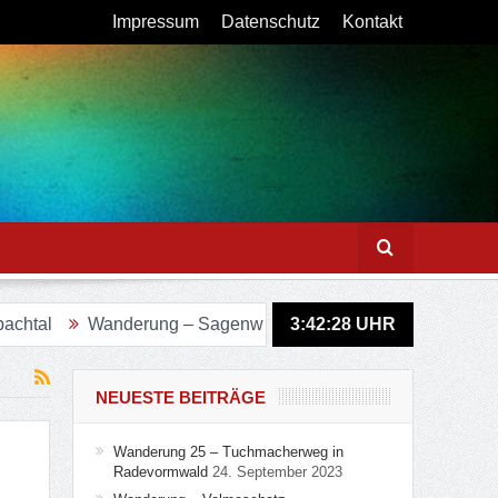
Impressum
Datenschutz
Kontakt
Wanderung – Sagenweg in Lindlar
3:42:29
Figurenweg Tour 11 – I
UHR
NEUESTE BEITRÄGE
Wanderung 25 – Tuchmacherweg in
Radevormwald
24. September 2023