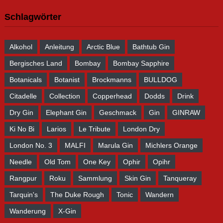
Schlagwörter
Alkohol
Anleitung
Arctic Blue
Bathtub Gin
Bergisches Land
Bombay
Bombay Sapphire
Botanicals
Botanist
Brockmanns
BULLDOG
Citadelle
Collection
Copperhead
Dodds
Drink
Dry Gin
Elephant Gin
Geschmack
Gin
GINRAW
Ki No Bi
Larios
Le Tribute
London Dry
London No. 3
MALFI
Marula Gin
Michlers Orange
Needle
Old Tom
One Key
Ophir
Opihr
Rangpur
Roku
Sammlung
Skin Gin
Tanqueray
Tarquin's
The Duke Rough
Tonic
Wandern
Wanderung
X-Gin