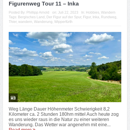
Figurenweg Tour 11 – Inka
Posted By:
Phillipp Arnold
on:
Juli 22, 2023
In:
Hobbies
,
Wandern
Tags:
Bergisches Land
,
Der Figur auf der Spur
,
Figur
,
Inka
,
Rundweg
,
Thier
,
wandern
,
Wanderung
,
Wipperfürth
Weg Länge Dauer Höhenmeter Schwierigkeit 8,2
Kilometer ca. 2 Stunden 180hm mittel Auch heute zog
es uns wieder raus in die Natur zu einer weiteren
Wanderung. Das Wetter war angenehm mit eine...
Read more