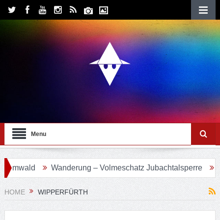
Menu
mwald
Wanderung – Volmeschatz Jubachtalsperre
Wand
HOME
WIPPERFÜRTH