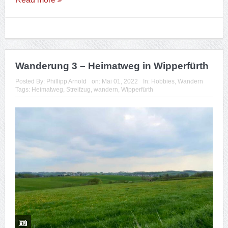
Wanderung 3 – Heimatweg in Wipperfürth
Posted By:
Phillipp Arnold
on:
Mai 01, 2022
In:
Hobbies
,
Wandern
Tags:
Heimatweg
,
Streifzug
,
wandern
,
Wipperfürth