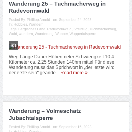
Wanderung 25 – Tuchmacherweg in
Radevormwald
Posted By:
Phillipp Arnold
on:
September 24, 2023
In:
Hobbies
,
Wandern
Tags:
Bergisches Land
,
Radevormwald
,
Streifzug
,
Tuchmacherweg
,
Wald
,
wandern
,
Wanderung
,
Wupper
,
Wuppertalsperre
Weg Länge Dauer Höhenmeter Schwierigkeit 10,4
Kilometer ca. 2,25 Stunden 140hm mittel Für diese
Wanderung muss das Sprichwort in „der letzte wird
der erste sein“ geände...
Read more
Wanderung – Volmeschatz
Jubachtalsperre
Posted By:
Phillipp Arnold
on:
September 15, 2023
In:
Hobbies
,
Wandern