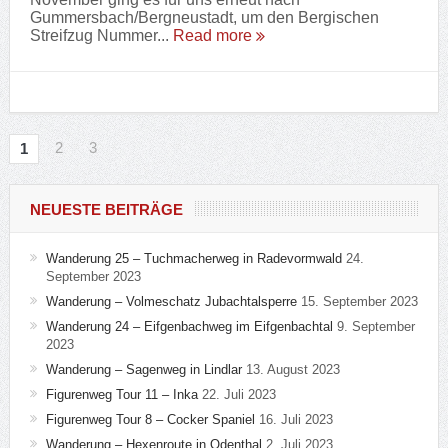
Ebike
Fotografie
Gin
Gürtelschnallen
Hobbies
Kochen & Rezepte
Musik
News
Rum
Schuhe
Spirituosen
Technik
Tonic Water
Unser Hund
Wandern