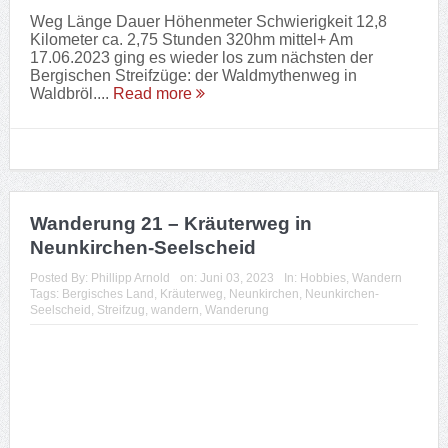
Neunkirchen-Seelscheid
Posted By:
Phillipp Arnold
on:
Juni 03, 2023
In:
Hobbies
,
Wandern
Tags:
Bergisches Land
,
Kräuterweg
,
Neunkirchen
,
Neunkirchen-
Seelscheid
,
Streifzug
,
wandern
,
Wanderung
Weg Länge Dauer Höhenmeter Schwierigkeit 16,5
Kilometer ca. 3,5 Stunden 430hm mittel+ Am
03.06.2023 haben wir uns bei schönstem
Sonnenschein und angenehmer Temperatur an den
längsten der Ber...
Read more
Wanderung 20 – Bierweg in Wiehl
Posted By:
Phillipp Arnold
on:
Mai 28, 2023
In:
Hobbies
,
Wandern
Tags:
Bergisches Land
,
Bierweg
,
Streifzug
,
wandern
,
Wanderung
,
Wiehl