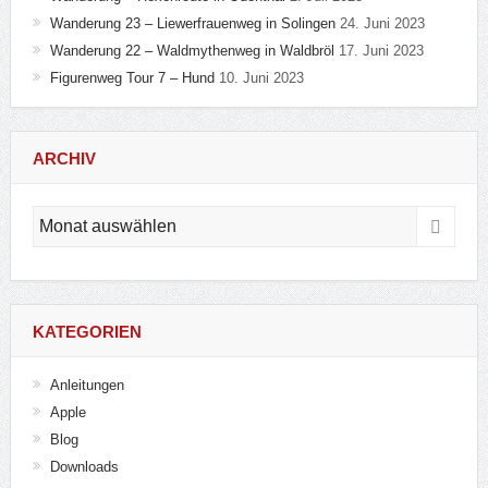
Schlagwörter
Alkohol
Anleitung
Arctic Blue
Bathtub Gin
Bergisches Land
Bombay
Bombay Sapphire
Botanicals
Botanist
Brockmanns
BULLDOG
Citadelle
Collection
Copperhead
Dodds
Drink
Dry Gin
Elephant Gin
Geschmack
Gin
GINRAW
Ki No Bi
Larios
Le Tribute
London Dry
London No. 3
MALFI
Marula Gin
Michlers Orange
Needle
Old Tom
One Key
Ophir
Opihr
Rangpur
Roku
Sammlung
Skin Gin
Tanqueray
Tarquin's
The Duke Rough
Tonic
Wandern
Wanderung
X-Gin