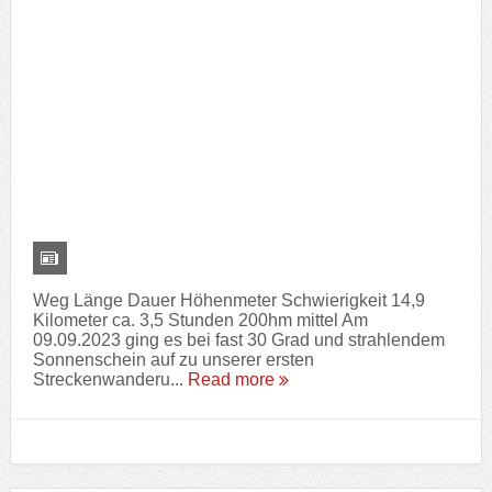
Weg Länge Dauer Höhenmeter Schwierigkeit 14,9
Kilometer ca. 3,5 Stunden 200hm mittel Am
09.09.2023 ging es bei fast 30 Grad und strahlendem
Sonnenschein auf zu unserer ersten
Streckenwanderu...
Read more
Wanderung – Sagenweg in Lindlar
Posted By:
Phillipp Arnold
on:
August 13, 2023
In:
Hobbies
,
Wandern
Tags:
Bergisches Land
,
Burg
,
lindlar
,
Ruine
,
Sagenweg
,
Streifzug
,
Wald
,
wandern
,
Wanderung
Weg Länge Dauer Höhenmeter Schwierigkeit 15,0
Kilometer ca. 3,25 Stunden 380hm mittel+ Am
13.08.2023 ging es auf Richtung Lindlar, um dort den