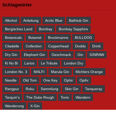
Wenn Ihr uns eine Nachricht senden wollt, nutzt hierfür bitte
das Kontaktformular. Wir versuchen, so schnell wie möglich
zu antworten! Danke!
Blogstatistik
1.297.031 Seitenaufrufe seit 2010 - Danke!
Part of Maaster.org-Network by Phillipp Arnold - maaster.org
• gin-und-tonic.de • arnold-photography.de
Desktop Version
Mobile Version