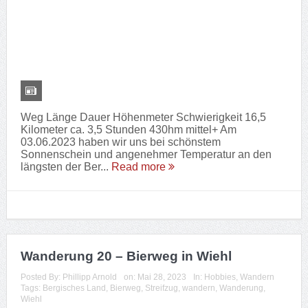
Weg Länge Dauer Höhenmeter Schwierigkeit 13,4
Kilometer ca. 3 Stunden 270hm mittel+ Am 28. Mai
ging es nach längerer Pause bei den Bergischen
Streifzügen heute nach Wiehl um dort den Bierweg...
Read more
Wanderung 19 – Bergischer
Fuhrmannsweg in Marienheide
Posted By:
Phillipp Arnold
on:
Januar 07, 2023
In:
Hobbies
,
Wandern
Tags:
Bergischer Fuhrmannsweg
,
Bergisches Land
,
Fuhrmannsweg
,
Marienheide
,
Streifzug
,
wandern
,
Wanderung