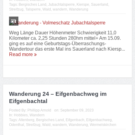
Tags:
Bergisches Land
,
Jubachtalsperre
,
Kierspe
,
Sauerland
,
Streifzug
,
Talsperre
,
Wald
,
wandern
,
Wanderung
Weg Länge Dauer Höhenmeter Schwierigkeit 11,0
Kilometer ca. 2,25 Stunden 280hm mittel+ Am 15.09.
ging es auf eine Geburtstags-Überraschungs-
Wandertour das erste Mal ins Sauerland nach Kiersp...
Read more
Wanderung 24 – Eifgenbachweg im
Eifgenbachtal
Posted By:
Phillipp Arnold
on:
September 09, 2023
In:
Hobbies
,
Wandern
Tags:
Altenberg
,
Bergisches Land
,
Eifgenbach
,
Eifgenbachweg
,
Odenthal
,
Streifzug
,
Wald
,
wandern
,
Wanderung
,
Wermelskirchen