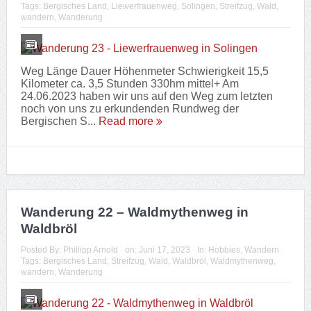
Wanderung 22 – Waldmythenweg in
Waldbröl
Posted By:
Phillipp Arnold
on:
Juni 17, 2023
In:
Hobbies
,
Wandern
Tags:
Bergisches Land
,
Streifzug
,
Wald
,
Waldbröl
,
Waldmythenweg
,
wandern
,
Wanderung
Weg Länge Dauer Höhenmeter Schwierigkeit 12,8
Kilometer ca. 2,75 Stunden 320hm mittel+ Am
17.06.2023 ging es wieder los zum nächsten der
Bergischen Streifzüge: der Waldmythenweg in
Waldbröl....
Read more
Wanderung 21 – Kräuterweg in