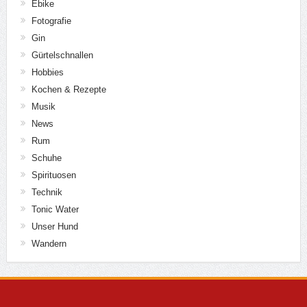
Autoren
Evelyn Arnold
0 Comments
23 Posts
Phillipp Arnold
0 Comments
215 Posts
Follow Us
Kontakt