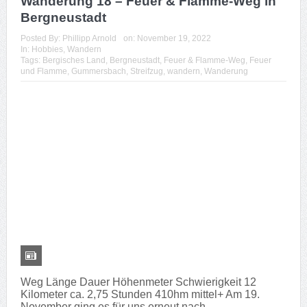
Wanderung – Hexenroute in Odenthal
2. Juli 2023
Wanderung 23 – Liewerfrauenweg in Solingen
24. Juni 2023
Wanderung 22 – Waldmythenweg in Waldbröl
17. Juni 2023
Figurenweg Tour 7 – Hund
10. Juni 2023
ARCHIV
Archiv
KATEGORIEN
Anleitungen
Apple
Blog
Downloads