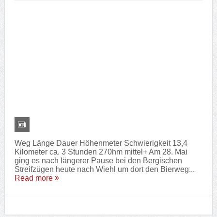
Weg Länge Dauer Höhenmeter Schwierigkeit 13,7
Kilometer ca. 3 Stunden 280hm mittel Am 7. Januar
des neuen Jahres 2023 haben wir uns auf den Weg
zur ersten Wanderung gemacht: in Marienheide d...
Read more
Wanderung 18 – Feuer & Flamme-Weg in
Bergneustadt
Posted By:
Phillipp Arnold
on:
November 19, 2022
In:
Hobbies
,
Wandern
Tags:
Bergisches Land
,
Bergneustadt
,
Feuer & Flamme-Weg
,
Feuer
und Flamme
,
Gummersbach
,
Streifzug
,
wandern
,
Wanderung
Weg Länge Dauer Höhenmeter Schwierigkeit 12
Kilometer ca. 2,75 Stunden 410hm mittel+ Am 19.