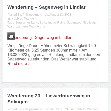
Sagenweg zu erkunden. Das Wetter war stabil und...
Read more
Wanderung 23 – Liewerfrauenweg in
Solingen
Posted By:
Phillipp Arnold
on:
Juni 24, 2023
In:
Hobbies
,
Wandern
Tags:
Bergisches Land
,
Liewerfrauenweg
,
Solingen
,
Streifzug
,
Wald
,
wandern
,
Wanderung
Weg Länge Dauer Höhenmeter Schwierigkeit 15,5
Kilometer ca. 3,5 Stunden 330hm mittel+ Am
24.06.2023 haben wir uns auf den Weg zum letzten
noch von uns zu erkundenden Rundweg der
Bergischen S...
Read more