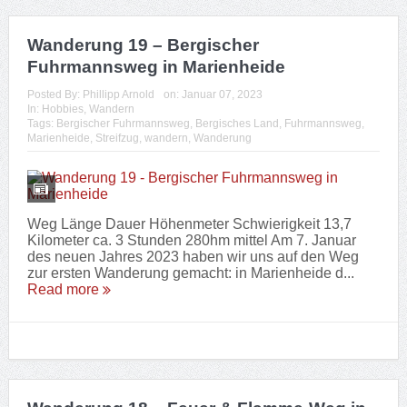
November ging es für uns erneut nach
Gummersbach/Bergneustadt, um den Bergischen
Streifzug Nummer...
Read more
2
3
1
NEUESTE BEITRÄGE
Wanderung 25 – Tuchmacherweg in Radevormwald
24.
September 2023
Wanderung – Volmeschatz Jubachtalsperre
15. September 2023
Wanderung 24 – Eifgenbachweg im Eifgenbachtal
9. September
2023
Wanderung – Sagenweg in Lindlar
13. August 2023
Figurenweg Tour 11 – Inka
22. Juli 2023
Figurenweg Tour 8 – Cocker Spaniel
16. Juli 2023