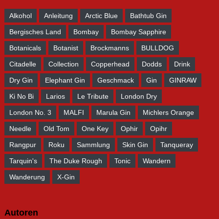
Alkohol
Anleitung
Arctic Blue
Bathtub Gin
Bergisches Land
Bombay
Bombay Sapphire
Botanicals
Botanist
Brockmanns
BULLDOG
Citadelle
Collection
Copperhead
Dodds
Drink
Dry Gin
Elephant Gin
Geschmack
Gin
GINRAW
Ki No Bi
Larios
Le Tribute
London Dry
London No. 3
MALFI
Marula Gin
Michlers Orange
Needle
Old Tom
One Key
Ophir
Opihr
Rangpur
Roku
Sammlung
Skin Gin
Tanqueray
Tarquin's
The Duke Rough
Tonic
Wandern
Wanderung
X-Gin
Autoren