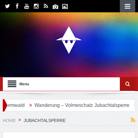
Menu
ormwald
Wanderung – Volmeschatz Jubachtalsperre
Wa
HOME
JUBACHTALSPERRE