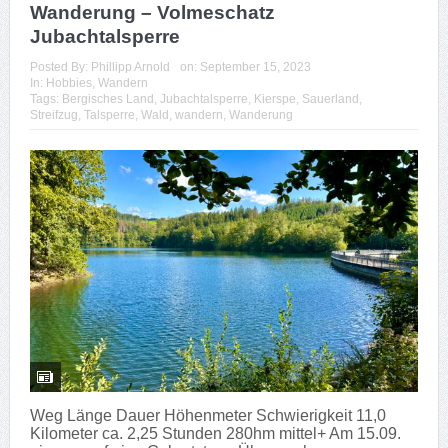
Wanderung – Volmeschatz
Jubachtalsperre
Posted By:
Phillipp Arnold
on:
September 15, 2023
In:
Hobbies
,
Wandern
Tags:
Bergisches Land
,
Jubachtalsperre
,
Kierspe
,
Sauerland
,
Streifzug
,
Talsperre
,
Wald
,
wandern
,
Wanderung
Weg Länge Dauer Höhenmeter Schwierigkeit 11,0
Kilometer ca. 2,25 Stunden 280hm mittel+ Am 15.09.