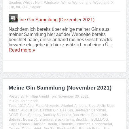
Seadog
,
Whitley Neill
,
Windspiel
,
Winter Wonderland
,
Woodland
,
X-
Gin
,
XII
,
Z44
,
Ziegler
Nachdem ich bereits über einige meiner Gins aus
meiner Sammlung hier auf der Webseite bereits
berichtet habe, diese anhand meines Geschmacks
bewerte etc. gebe ich hier zusätzlich mal einen Ü...
Read more
Meine Gin Sammlung (November 2021)
Posted By:
Phillipp Arnold
on:
November 30, 2021
In:
Gin
,
Spirituosen
Tags:
1517
,
Aber Falls
,
Alkkemist
,
Alkohol
,
Amuerte Blue
,
Arctic Blue
,
Artisan
,
August Gin
,
Bathtub Gin
,
Bee Gin
,
Beefeater
,
Berkshire
,
BOAR
,
Boe
,
Bombay
,
Bombay Sapphire
,
Bon Vivant
,
Botanicals
,
Botanist
,
Botica 01
,
Bramble
,
Brockmanns
,
Brooklyn
,
BULLDOG
,
Cape Fynbos
,
Christian Drouin
,
Citadelle
,
Collection
,
Copperhead
,
Crespo
,
Dodds
,
drink
,
Dry Gin
,
Elephant Gin
,
English Estate
,
Etsu
,