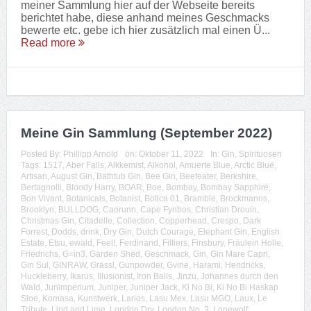
meiner Sammlung hier auf der Webseite bereits
berichtet habe, diese anhand meines Geschmacks
bewerte etc. gebe ich hier zusätzlich mal einen Ü...
Read more
Meine Gin Sammlung (September 2022)
Posted By:
Phillipp Arnold
on:
Oktober 11, 2022
In:
Gin
,
Spirituosen
Tags:
1517
,
Aber Falls
,
Alkkemist
,
Alkohol
,
Amuerte Blue
,
Arctic Blue
,
Artisan
,
August Gin
,
Bathtub Gin
,
Bee Gin
,
Beefeater
,
Berkshire
,
Bertagnolli
,
Bloody Harry
,
BOAR
,
Boe
,
Bombay
,
Bombay Sapphire
,
Bon Vivant
,
Botanicals
,
Botanist
,
Botica 01
,
Bramble
,
Brockmanns
,
Brooklyn
,
BULLDOG
,
Caorunn
,
Cape Fynbos
,
Christian Drouin
,
Christmas Gin
,
Citadelle
,
Collection
,
Copperhead
,
Crespo
,
Dark
Forrest
,
Dodds
,
drink
,
Dry Gin
,
Dutch Courage
,
Elephant Gin
,
English
Estate
,
Etsu
,
ewald
,
Feel!
,
Ferdinand
,
Filliers
,
Finsbury
,
Fräulein Holle
,
Friedrichs
,
G=in3
,
Garden Shed
,
Geschmack
,
Gin
,
Gin Mare Capri
,
Gin Sul
,
GINRAW
,
Grassl
,
Gunpowder
,
Gvine
,
Harami
,
Hendricks
,
Huckleberry
,
Ikarus
,
Illusionist
,
Iron Balls
,
Jinzu
,
Johannes durch den
Wald
,
Junimperium
,
Juniper
,
Juniper Jack
,
Ki No Bi
,
Ki No Bi Haskap
Sloe
,
Komasa
,
Kunstwerk
,
Larios
,
Lasu Mex
,
Lasu MGO
,
Laux
,
Le
Tribute
,
Lind and Lime
,
London Dry
,
London No. 3
,
Lonewolf
,