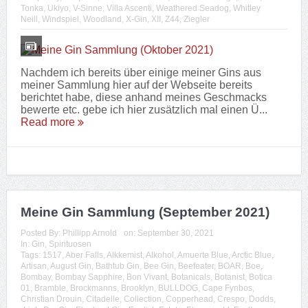
Tonka
,
Ukiyo
,
V-Sinne
,
Villa Ascenti
,
Weathered Seadog
,
Whitley
Neill
,
Windspiel
,
Woodland
,
X-Gin
,
XII
,
Z44
,
Ziegler
Nachdem ich bereits über einige meiner Gins aus
meiner Sammlung hier auf der Webseite bereits
berichtet habe, diese anhand meines Geschmacks
bewerte etc. gebe ich hier zusätzlich mal einen Ü...
Read more
Meine Gin Sammlung (September 2021)
Posted By:
Phillipp Arnold
on:
September 30, 2021
In:
Gin
,
Spirituosen
Tags:
1517
,
Aber Falls
,
Alkkemist
,
Alkohol
,
Amuerte Blue
,
Arctic Blue
,
Artisan
,
August Gin
,
Bathtub Gin
,
Bee Gin
,
Beefeater
,
BOAR
,
Boe
,
Bombay
,
Bombay Sapphire
,
Bon Vivant
,
Botanicals
,
Botanist
,
Botica
01
,
Bramble
,
Brockmanns
,
Brooklyn
,
BULLDOG
,
Cape Fynbos
,
Christian Drouin
,
Citadelle
,
Collection
,
Copperhead
,
Crespo
,
Dodds
,