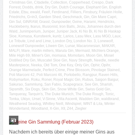
Christmas Gin
,
Citadelle
,
Collection
,
Copperhead
,
Crespo
,
Dark
Forrest
,
Dodds
,
drink
,
Dry Gin
,
Dutch Courage
,
Elephant Gin
,
English
Estate
,
Etsu
,
ewald
,
Feel!
,
Ferdinand
,
Filliers
,
Finsbury
,
Fräulein Holle
,
Friedrichs
,
G=in3
,
Garden Shed
,
Geschmack
,
Gin
,
Gin Mare Capri
,
Gin Sul
,
GINRAW
,
Grassl
,
Gunpowder
,
Gvine
,
Harami
,
Hendricks
,
Huckleberry
,
Ikarus
,
Illusionist
,
Iron Balls
,
Jinzu
,
Johannes durch den
Wald
,
Junimperium
,
Juniper
,
Juniper Jack
,
Ki No Bi
,
Ki No Bi Haskap
Sloe
,
Komasa
,
Kunstwerk
,
kuntz
,
Larios
,
Lasu Mex
,
Lasu MGO
,
Laux
,
Le Tribute
,
Lind and Lime
,
London Dry
,
London No. 3
,
Lonewolf
,
Lonewolf Gunpowder
,
Löwen Gin
,
Lunar
,
Macaronesian
,
MAKAR
,
MALFI
,
Mare
,
martin millers
,
Marula Gin
,
Mermaid
,
Michlers Orange
,
Mile High 69
,
Miner's Gin
,
momasa
,
Momotaro
,
Moon Gin
,
Mosel
Distilled Dry Gin
,
Muscatel Sloe Gin
,
Navy Strength
,
Needle
,
needle
Masterpiece
,
Neeka
,
Old Tom
,
One Key
,
Only Gin
,
Ophir
,
Opihr
,
Orange Marmelade
,
Perfect Crime
,
Pine Blossom
,
Pinotage Stained
,
Poli Marconi 42
,
Poli Marconi 46
,
Portobello
,
Rangpur
,
Raven Hills
,
Robymarton
,
Roku
,
Roner
,
Royal Magic Gin
,
Rubus
,
Saigon Baigur
,
Sakurao
,
Sammlung
,
San Fabio
,
Scapegrace
,
See Gin
,
Sharish
,
Sipsmith
,
Six Dogs
,
Skin Gin
,
Snow White Gin
,
Swiss Gold Gin
,
Tanqueray
,
Tarquin's
,
The Duke Munich
,
The Duke Rough
,
Tonic
,
Tonka
,
Ukiyo
,
Ursel
,
V-Sinne
,
Villa Ascenti
,
Wadden Gin
,
waldbrand
,
Weathered Seadog
,
Whitley Neill
,
Windspiel
,
WINT & Lila
,
Winter
Wonderland
,
Woodland
,
X-Gin
,
XII
,
Z44
,
Ziegler
Nachdem ich bereits über einige meiner Gins aus