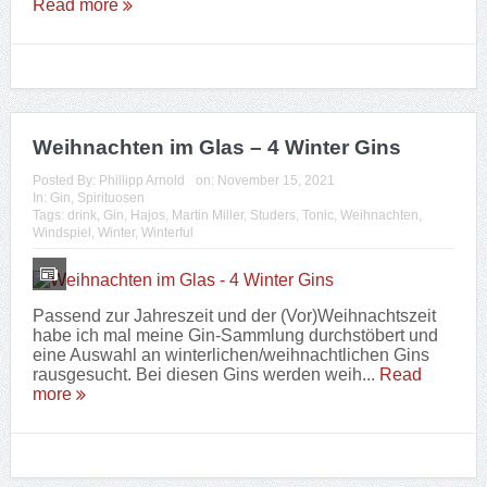
Read more
Weihnachten im Glas – 4 Winter Gins
Posted By:
Phillipp Arnold
on:
November 15, 2021
In:
Gin
,
Spirituosen
Tags:
drink
,
Gin
,
Hajos
,
Martin Miller
,
Studers
,
Tonic
,
Weihnachten
,
Windspiel
,
Winter
,
Winterful
Passend zur Jahreszeit und der (Vor)Weihnachtszeit
habe ich mal meine Gin-Sammlung durchstöbert und
eine Auswahl an winterlichen/weihnachtlichen Gins
rausgesucht. Bei diesen Gins werden weih...
Read
more