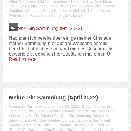
White Gin
,
Swiss Gold Gin
,
Tanqueray
,
Tarquin's
,
The Duke Munich
,
The Duke Rough
,
Tonic
,
Tonka
,
Ukiyo
,
Ursel
,
V-Sinne
,
Villa Ascenti
,
Weathered Seadog
,
Whitley Neill
,
Windspiel
,
WINT & Lila
,
Winter
Wonderland
,
Woodland
,
X-Gin
,
XII
,
Z44
,
Ziegler
Nachdem ich bereits über einige meiner Gins aus
meiner Sammlung hier auf der Webseite bereits
berichtet habe, diese anhand meines Geschmacks
bewerte etc. gebe ich hier zusätzlich mal einen Ü...
Read more
Meine Gin Sammlung (April 2022)
Posted By:
Phillipp Arnold
on:
Mai 04, 2022
In:
Gin
,
Spirituosen
Tags:
1517
,
Aber Falls
,
Alkkemist
,
Alkohol
,
Amuerte Blue
,
Arctic Blue
,
Artisan
,
August Gin
,
Bathtub Gin
,
Bee Gin
,
Beefeater
,
Berkshire
,
Bertagnolli
,
BOAR
,
Boe
,
Bombay
,
Bombay Sapphire
,
Bon Vivant
,
Botanicals
,
Botanist
,
Botica 01
,
Bramble
,
Brockmanns
,
Brooklyn
,
BULLDOG
,
Caorunn
,
Cape Fynbos
,
Christian Drouin
,
Christmas Gin
,