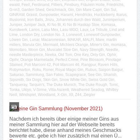
ewald
,
Feel!
,
Ferdinand
,
Filliers
,
Finsbury
,
Fräulein Holle
,
Friedrichs
,
G=in3
,
Garden Shed
,
Geschmack
,
Gin
,
Gin Mare Capri
,
Gin Sul
,
GINRAW
,
Grassl
,
Gunpowder
,
Harami
,
Hendricks
,
Huckleberry
,
Ikarus
,
Illusionist
,
Iron Balls
,
Jinzu
,
Johannes durch den Wald
,
Junimperium
,
Juniper
,
Juniper Jack
,
Ki No Bi
,
Ki No Bi Haskap Sloe
,
Komasa
,
Kunstwerk
,
Larios
,
Lasu Mex
,
Lasu MGO
,
Laux
,
Le Tribute
,
Lind and
Lime
,
London Dry
,
London No. 3
,
Lonewolf
,
Lonewolf Gunpowder
,
Löwen Gin
,
Lunar
,
Macaronesian
,
MAKAR
,
MALFI
,
Mare
,
martin
millers
,
Marula Gin
,
Mermaid
,
Michlers Orange
,
Miner's Gin
,
momasa
,
Momotaro
,
Moon Gin
,
Muscatel Sloe Gin
,
Navy Strength
,
Needle
,
needle Masterpiece
,
Neeka
,
Old Tom
,
One Key
,
Only Gin
,
Ophir
,
Opihr
,
Orange Marmelade
,
Perfect Crime
,
Pine Blossom
,
Pinotage
Stained
,
Poli Marconi 42
,
Poli Marconi 46
,
Rangpur
,
Raven Hills
,
Robymarton
,
Roku
,
Roner
,
Royal Magic Gin
,
Rubus
,
Saigon Baigur
,
Sakurao
,
Sammlung
,
San Fabio
,
Scapegrace
,
See Gin
,
Sharish
,
Sipsmith
,
Six Dogs
,
Skin Gin
,
Snow White Gin
,
Swiss Gold Gin
,
Tanqueray
,
Tarquin's
,
The Duke Munich
,
The Duke Rough
,
Tonic
,
Tonka
,
Ukiyo
,
V-Sinne
,
Villa Ascenti
,
Weathered Seadog
,
Whitley
Neill
,
Windspiel
,
Woodland
,
X-Gin
,
XII
,
Z44
,
Ziegler
Nachdem ich bereits über einige meiner Gins aus
meiner Sammlung hier auf der Webseite bereits
berichtet habe, diese anhand meines Geschmacks
bewerte etc. gebe ich hier zusätzlich mal einen Ü...