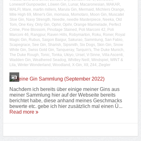
Lonewolf Gunpowder
,
Löwen Gin
,
Lunar
,
Macaronesian
,
MAKAR
,
MALFI
,
Mare
,
martin millers
,
Marula Gin
,
Mermaid
,
Michlers Orange
,
Mile High 69
,
Miner's Gin
,
momasa
,
Momotaro
,
Moon Gin
,
Muscatel
Sloe Gin
,
Navy Strength
,
Needle
,
needle Masterpiece
,
Neeka
,
Old
Tom
,
One Key
,
Only Gin
,
Ophir
,
Opihr
,
Orange Marmelade
,
Perfect
Crime
,
Pine Blossom
,
Pinotage Stained
,
Poli Marconi 42
,
Poli
Marconi 46
,
Rangpur
,
Raven Hills
,
Robymarton
,
Roku
,
Roner
,
Royal
Magic Gin
,
Rubus
,
Saigon Baigur
,
Sakurao
,
Sammlung
,
San Fabio
,
Scapegrace
,
See Gin
,
Sharish
,
Sipsmith
,
Six Dogs
,
Skin Gin
,
Snow
White Gin
,
Swiss Gold Gin
,
Tanqueray
,
Tarquin's
,
The Duke Munich
,
The Duke Rough
,
Tonic
,
Tonka
,
Ukiyo
,
Ursel
,
V-Sinne
,
Villa Ascenti
,
Wadden Gin
,
Weathered Seadog
,
Whitley Neill
,
Windspiel
,
WINT &
Lila
,
Winter Wonderland
,
Woodland
,
X-Gin
,
XII
,
Z44
,
Ziegler
Nachdem ich bereits über einige meiner Gins aus
meiner Sammlung hier auf der Webseite bereits
berichtet habe, diese anhand meines Geschmacks
bewerte etc. gebe ich hier zusätzlich mal einen Ü...
Read more