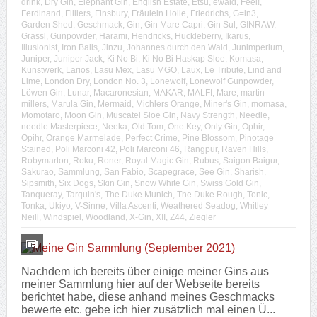
drink
,
Dry Gin
,
Elephant Gin
,
English Estate
,
Etsu
,
ewald
,
Feel!
,
Ferdinand
,
Filliers
,
Finsbury
,
Fräulein Holle
,
Friedrichs
,
G=in3
,
Garden Shed
,
Geschmack
,
Gin
,
Gin Mare Capri
,
Gin Sul
,
GINRAW
,
Grassl
,
Gunpowder
,
Harami
,
Hendricks
,
Huckleberry
,
Ikarus
,
Illusionist
,
Iron Balls
,
Jinzu
,
Johannes durch den Wald
,
Junimperium
,
Juniper
,
Juniper Jack
,
Ki No Bi
,
Ki No Bi Haskap Sloe
,
Komasa
,
Kunstwerk
,
Larios
,
Lasu Mex
,
Lasu MGO
,
Laux
,
Le Tribute
,
Lind and
Lime
,
London Dry
,
London No. 3
,
Lonewolf
,
Lonewolf Gunpowder
,
Löwen Gin
,
Lunar
,
Macaronesian
,
MAKAR
,
MALFI
,
Mare
,
martin
millers
,
Marula Gin
,
Mermaid
,
Michlers Orange
,
Miner's Gin
,
momasa
,
Momotaro
,
Moon Gin
,
Muscatel Sloe Gin
,
Navy Strength
,
Needle
,
needle Masterpiece
,
Neeka
,
Old Tom
,
One Key
,
Only Gin
,
Ophir
,
Opihr
,
Orange Marmelade
,
Perfect Crime
,
Pine Blossom
,
Pinotage
Stained
,
Poli Marconi 42
,
Poli Marconi 46
,
Rangpur
,
Raven Hills
,
Robymarton
,
Roku
,
Roner
,
Royal Magic Gin
,
Rubus
,
Saigon Baigur
,
Sakurao
,
Sammlung
,
San Fabio
,
Scapegrace
,
See Gin
,
Sharish
,
Sipsmith
,
Six Dogs
,
Skin Gin
,
Snow White Gin
,
Swiss Gold Gin
,
Tanqueray
,
Tarquin's
,
The Duke Munich
,
The Duke Rough
,
Tonic
,
Tonka
,
Ukiyo
,
V-Sinne
,
Villa Ascenti
,
Weathered Seadog
,
Whitley
Neill
,
Windspiel
,
Woodland
,
X-Gin
,
XII
,
Z44
,
Ziegler
Nachdem ich bereits über einige meiner Gins aus
meiner Sammlung hier auf der Webseite bereits
berichtet habe, diese anhand meines Geschmacks
bewerte etc. gebe ich hier zusätzlich mal einen Ü...