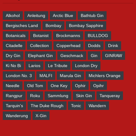
Alkohol
Anleitung
Arctic Blue
Bathtub Gin
Bergisches Land
Bombay
Bombay Sapphire
Botanicals
Botanist
Brockmanns
BULLDOG
Citadelle
Collection
Copperhead
Dodds
Drink
Dry Gin
Elephant Gin
Geschmack
Gin
GINRAW
Ki No Bi
Larios
Le Tribute
London Dry
London No. 3
MALFI
Marula Gin
Michlers Orange
Needle
Old Tom
One Key
Ophir
Opihr
Rangpur
Roku
Sammlung
Skin Gin
Tanqueray
Tarquin's
The Duke Rough
Tonic
Wandern
Wanderung
X-Gin