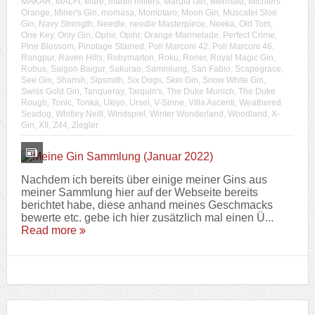
MAKAR
,
MALFI
,
Mare
,
martin millers
,
Marula Gin
,
Mermaid
,
Michlers
Orange
,
Miner's Gin
,
momasa
,
Momotaro
,
Moon Gin
,
Muscatel Sloe
Gin
,
Navy Strength
,
Needle
,
needle Masterpiece
,
Neeka
,
Old Tom
,
One Key
,
Only Gin
,
Ophir
,
Opihr
,
Orange Marmelade
,
Perfect Crime
,
Pine Blossom
,
Pinotage Stained
,
Poli Marconi 42
,
Poli Marconi 46
,
Rangpur
,
Raven Hills
,
Robymarton
,
Roku
,
Roner
,
Royal Magic Gin
,
Rubus
,
Saigon Baigur
,
Sakurao
,
Sammlung
,
San Fabio
,
Scapegrace
,
See Gin
,
Sharish
,
Sipsmith
,
Six Dogs
,
Skin Gin
,
Snow White Gin
,
Swiss Gold Gin
,
Tanqueray
,
Tarquin's
,
The Duke Munich
,
The Duke
Rough
,
Tonic
,
Tonka
,
Ukiyo
,
Ursel
,
V-Sinne
,
Villa Ascenti
,
Weathered
Seadog
,
Whitley Neill
,
Windspiel
,
Winter Wonderland
,
Woodland
,
X-
Gin
,
XII
,
Z44
,
Ziegler
Nachdem ich bereits über einige meiner Gins aus
meiner Sammlung hier auf der Webseite bereits
berichtet habe, diese anhand meines Geschmacks
bewerte etc. gebe ich hier zusätzlich mal einen Ü...
Read more