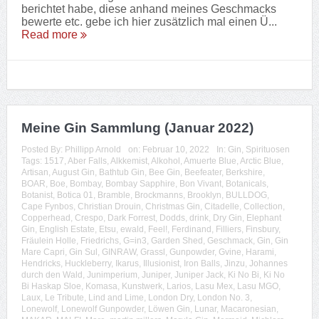
berichtet habe, diese anhand meines Geschmacks
bewerte etc. gebe ich hier zusätzlich mal einen Ü...
Read more
Meine Gin Sammlung (Januar 2022)
Posted By:
Phillipp Arnold
on:
Februar 10, 2022
In:
Gin
,
Spirituosen
Tags:
1517
,
Aber Falls
,
Alkkemist
,
Alkohol
,
Amuerte Blue
,
Arctic Blue
,
Artisan
,
August Gin
,
Bathtub Gin
,
Bee Gin
,
Beefeater
,
Berkshire
,
BOAR
,
Boe
,
Bombay
,
Bombay Sapphire
,
Bon Vivant
,
Botanicals
,
Botanist
,
Botica 01
,
Bramble
,
Brockmanns
,
Brooklyn
,
BULLDOG
,
Cape Fynbos
,
Christian Drouin
,
Christmas Gin
,
Citadelle
,
Collection
,
Copperhead
,
Crespo
,
Dark Forrest
,
Dodds
,
drink
,
Dry Gin
,
Elephant
Gin
,
English Estate
,
Etsu
,
ewald
,
Feel!
,
Ferdinand
,
Filliers
,
Finsbury
,
Fräulein Holle
,
Friedrichs
,
G=in3
,
Garden Shed
,
Geschmack
,
Gin
,
Gin
Mare Capri
,
Gin Sul
,
GINRAW
,
Grassl
,
Gunpowder
,
Gvine
,
Harami
,
Hendricks
,
Huckleberry
,
Ikarus
,
Illusionist
,
Iron Balls
,
Jinzu
,
Johannes
durch den Wald
,
Junimperium
,
Juniper
,
Juniper Jack
,
Ki No Bi
,
Ki No
Bi Haskap Sloe
,
Komasa
,
Kunstwerk
,
Larios
,
Lasu Mex
,
Lasu MGO
,
Laux
,
Le Tribute
,
Lind and Lime
,
London Dry
,
London No. 3
,
Lonewolf
,
Lonewolf Gunpowder
,
Löwen Gin
,
Lunar
,
Macaronesian
,