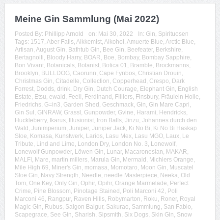
Meine Gin Sammlung (Mai 2022)
Posted By:
Phillipp Arnold
on:
Mai 30, 2022
In:
Gin
,
Spirituosen
Tags:
1517
,
Aber Falls
,
Alkkemist
,
Alkohol
,
Amuerte Blue
,
Arctic Blue
,
Artisan
,
August Gin
,
Bathtub Gin
,
Bee Gin
,
Beefeater
,
Berkshire
,
Bertagnolli
,
Bloody Harry
,
BOAR
,
Boe
,
Bombay
,
Bombay Sapphire
,
Bon Vivant
,
Botanicals
,
Botanist
,
Botica 01
,
Bramble
,
Brockmanns
,
Brooklyn
,
BULLDOG
,
Caorunn
,
Cape Fynbos
,
Christian Drouin
,
Christmas Gin
,
Citadelle
,
Collection
,
Copperhead
,
Crespo
,
Dark
Forrest
,
Dodds
,
drink
,
Dry Gin
,
Dutch Courage
,
Elephant Gin
,
English
Estate
,
Etsu
,
ewald
,
Feel!
,
Ferdinand
,
Filliers
,
Finsbury
,
Fräulein Holle
,
Friedrichs
,
G=in3
,
Garden Shed
,
Geschmack
,
Gin
,
Gin Mare Capri
,
Gin Sul
,
GINRAW
,
Grassl
,
Gunpowder
,
Gvine
,
Harami
,
Hendricks
,
Huckleberry
,
Ikarus
,
Illusionist
,
Iron Balls
,
Jinzu
,
Johannes durch den
Wald
,
Junimperium
,
Juniper
,
Juniper Jack
,
Ki No Bi
,
Ki No Bi Haskap
Sloe
,
Komasa
,
Kunstwerk
,
Larios
,
Lasu Mex
,
Lasu MGO
,
Laux
,
Le
Tribute
,
Lind and Lime
,
London Dry
,
London No. 3
,
Lonewolf
,
Lonewolf Gunpowder
,
Löwen Gin
,
Lunar
,
Macaronesian
,
MAKAR
,
MALFI
,
Mare
,
martin millers
,
Marula Gin
,
Mermaid
,
Michlers Orange
,
Mile High 69
,
Miner's Gin
,
momasa
,
Momotaro
,
Moon Gin
,
Muscatel
Sloe Gin
,
Navy Strength
,
Needle
,
needle Masterpiece
,
Neeka
,
Old
Tom
,
One Key
,
Only Gin
,
Ophir
,
Opihr
,
Orange Marmelade
,
Perfect
Crime
,
Pine Blossom
,
Pinotage Stained
,
Poli Marconi 42
,
Poli
Marconi 46
,
Rangpur
,
Raven Hills
,
Robymarton
,
Roku
,
Roner
,
Royal
Magic Gin
,
Rubus
,
Saigon Baigur
,
Sakurao
,
Sammlung
,
San Fabio
,
Scapegrace
,
See Gin
,
Sharish
,
Sipsmith
,
Six Dogs
,
Skin Gin
,
Snow