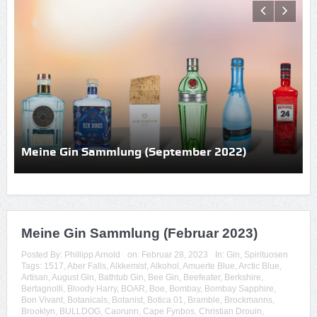
Meine Gin Sammlung (September 2022)
Meine Gin Sammlung (Februar 2023)
Posted By:
Phillipp Arnold
on:
Februar 28, 2023
In:
Gin
,
Spirituosen
Tags:
1517
,
Aber Falls
,
Alkkemist
,
Alkohol
,
Amuerte Blue
,
Arctic Blue
,
Artisan
,
August Gin
,
Bathtub Gin
,
Bee Gin
,
Beefeater
,
Berkshire
,
Bertagnolli
,
Bloody Harry
,
BOAR
,
Boe
,
Bombay
,
Bombay Sapphire
,
Bon Vivant
,
Botanicals
,
Botanist
,
Botica 01
,
Bramble
,
Brockmanns
,
Brooklyn
,
BULLDOG
,
Caorunn
,
Cape Fynbos
,
Christian Drouin
,