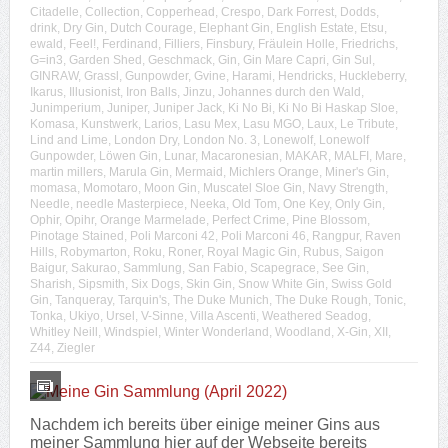
Citadelle
,
Collection
,
Copperhead
,
Crespo
,
Dark Forrest
,
Dodds
,
drink
,
Dry Gin
,
Dutch Courage
,
Elephant Gin
,
English Estate
,
Etsu
,
ewald
,
Feel!
,
Ferdinand
,
Filliers
,
Finsbury
,
Fräulein Holle
,
Friedrichs
,
G=in3
,
Garden Shed
,
Geschmack
,
Gin
,
Gin Mare Capri
,
Gin Sul
,
GINRAW
,
Grassl
,
Gunpowder
,
Gvine
,
Harami
,
Hendricks
,
Huckleberry
,
Ikarus
,
Illusionist
,
Iron Balls
,
Jinzu
,
Johannes durch den Wald
,
Junimperium
,
Juniper
,
Juniper Jack
,
Ki No Bi
,
Ki No Bi Haskap Sloe
,
Komasa
,
Kunstwerk
,
Larios
,
Lasu Mex
,
Lasu MGO
,
Laux
,
Le Tribute
,
Lind and Lime
,
London Dry
,
London No. 3
,
Lonewolf
,
Lonewolf
Gunpowder
,
Löwen Gin
,
Lunar
,
Macaronesian
,
MAKAR
,
MALFI
,
Mare
,
martin millers
,
Marula Gin
,
Mermaid
,
Michlers Orange
,
Miner's Gin
,
momasa
,
Momotaro
,
Moon Gin
,
Muscatel Sloe Gin
,
Navy Strength
,
Needle
,
needle Masterpiece
,
Neeka
,
Old Tom
,
One Key
,
Only Gin
,
Ophir
,
Opihr
,
Orange Marmelade
,
Perfect Crime
,
Pine Blossom
,
Pinotage Stained
,
Poli Marconi 42
,
Poli Marconi 46
,
Rangpur
,
Raven
Hills
,
Robymarton
,
Roku
,
Roner
,
Royal Magic Gin
,
Rubus
,
Saigon
Baigur
,
Sakurao
,
Sammlung
,
San Fabio
,
Scapegrace
,
See Gin
,
Sharish
,
Sipsmith
,
Six Dogs
,
Skin Gin
,
Snow White Gin
,
Swiss Gold
Gin
,
Tanqueray
,
Tarquin's
,
The Duke Munich
,
The Duke Rough
,
Tonic
,
Tonka
,
Ukiyo
,
Ursel
,
V-Sinne
,
Villa Ascenti
,
Weathered Seadog
,
Whitley Neill
,
Windspiel
,
Winter Wonderland
,
Woodland
,
X-Gin
,
XII
,
Z44
,
Ziegler
Nachdem ich bereits über einige meiner Gins aus
meiner Sammlung hier auf der Webseite bereits