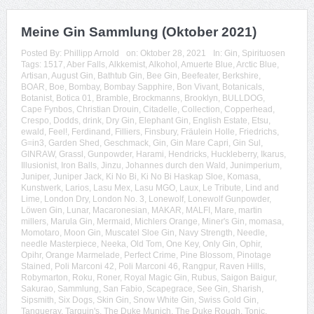
Meine Gin Sammlung (Oktober 2021)
Posted By:
Phillipp Arnold
on:
Oktober 28, 2021
In:
Gin
,
Spirituosen
Tags:
1517
,
Aber Falls
,
Alkkemist
,
Alkohol
,
Amuerte Blue
,
Arctic Blue
,
Artisan
,
August Gin
,
Bathtub Gin
,
Bee Gin
,
Beefeater
,
Berkshire
,
BOAR
,
Boe
,
Bombay
,
Bombay Sapphire
,
Bon Vivant
,
Botanicals
,
Botanist
,
Botica 01
,
Bramble
,
Brockmanns
,
Brooklyn
,
BULLDOG
,
Cape Fynbos
,
Christian Drouin
,
Citadelle
,
Collection
,
Copperhead
,
Crespo
,
Dodds
,
drink
,
Dry Gin
,
Elephant Gin
,
English Estate
,
Etsu
,
ewald
,
Feel!
,
Ferdinand
,
Filliers
,
Finsbury
,
Fräulein Holle
,
Friedrichs
,
G=in3
,
Garden Shed
,
Geschmack
,
Gin
,
Gin Mare Capri
,
Gin Sul
,
GINRAW
,
Grassl
,
Gunpowder
,
Harami
,
Hendricks
,
Huckleberry
,
Ikarus
,
Illusionist
,
Iron Balls
,
Jinzu
,
Johannes durch den Wald
,
Junimperium
,
Juniper
,
Juniper Jack
,
Ki No Bi
,
Ki No Bi Haskap Sloe
,
Komasa
,
Kunstwerk
,
Larios
,
Lasu Mex
,
Lasu MGO
,
Laux
,
Le Tribute
,
Lind and
Lime
,
London Dry
,
London No. 3
,
Lonewolf
,
Lonewolf Gunpowder
,
Löwen Gin
,
Lunar
,
Macaronesian
,
MAKAR
,
MALFI
,
Mare
,
martin
millers
,
Marula Gin
,
Mermaid
,
Michlers Orange
,
Miner's Gin
,
momasa
,
Momotaro
,
Moon Gin
,
Muscatel Sloe Gin
,
Navy Strength
,
Needle
,
needle Masterpiece
,
Neeka
,
Old Tom
,
One Key
,
Only Gin
,
Ophir
,
Opihr
,
Orange Marmelade
,
Perfect Crime
,
Pine Blossom
,
Pinotage
Stained
,
Poli Marconi 42
,
Poli Marconi 46
,
Rangpur
,
Raven Hills
,
Robymarton
,
Roku
,
Roner
,
Royal Magic Gin
,
Rubus
,
Saigon Baigur
,
Sakurao
,
Sammlung
,
San Fabio
,
Scapegrace
,
See Gin
,
Sharish
,
Sipsmith
,
Six Dogs
,
Skin Gin
,
Snow White Gin
,
Swiss Gold Gin
,
Tanqueray
,
Tarquin's
,
The Duke Munich
,
The Duke Rough
,
Tonic
,