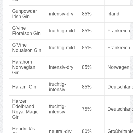
Gunpowder
intensiv-dry
85%
Irland
Irish Gin
G’vine
fruchtig-mild
85%
Frankreich
Floraison Gin
G’Vine
fruchtig-mild
85%
Frankreich
Nouaison Gin
Harahorn
Norwegian
intensiv-dry
85%
Norwegen
Gin
fruchtig-
Harami Gin
85%
Deutschlan
intensiv
Harzer
Edelbrand
fruchtig-
75%
Deutschlan
Royal Magic
intensiv
Gin
Hendrick’s
neutral-dry
80%
Großbritani