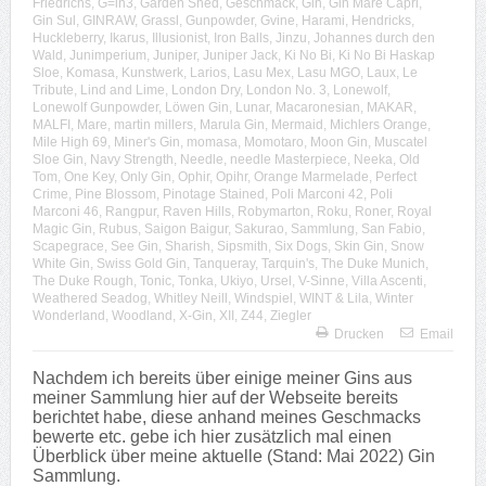
Friedrichs
,
G=in3
,
Garden Shed
,
Geschmack
,
Gin
,
Gin Mare Capri
,
Gin Sul
,
GINRAW
,
Grassl
,
Gunpowder
,
Gvine
,
Harami
,
Hendricks
,
Huckleberry
,
Ikarus
,
Illusionist
,
Iron Balls
,
Jinzu
,
Johannes durch den
Wald
,
Junimperium
,
Juniper
,
Juniper Jack
,
Ki No Bi
,
Ki No Bi Haskap
Sloe
,
Komasa
,
Kunstwerk
,
Larios
,
Lasu Mex
,
Lasu MGO
,
Laux
,
Le
Tribute
,
Lind and Lime
,
London Dry
,
London No. 3
,
Lonewolf
,
Lonewolf Gunpowder
,
Löwen Gin
,
Lunar
,
Macaronesian
,
MAKAR
,
MALFI
,
Mare
,
martin millers
,
Marula Gin
,
Mermaid
,
Michlers Orange
,
Mile High 69
,
Miner's Gin
,
momasa
,
Momotaro
,
Moon Gin
,
Muscatel
Sloe Gin
,
Navy Strength
,
Needle
,
needle Masterpiece
,
Neeka
,
Old
Tom
,
One Key
,
Only Gin
,
Ophir
,
Opihr
,
Orange Marmelade
,
Perfect
Crime
,
Pine Blossom
,
Pinotage Stained
,
Poli Marconi 42
,
Poli
Marconi 46
,
Rangpur
,
Raven Hills
,
Robymarton
,
Roku
,
Roner
,
Royal
Magic Gin
,
Rubus
,
Saigon Baigur
,
Sakurao
,
Sammlung
,
San Fabio
,
Scapegrace
,
See Gin
,
Sharish
,
Sipsmith
,
Six Dogs
,
Skin Gin
,
Snow
White Gin
,
Swiss Gold Gin
,
Tanqueray
,
Tarquin's
,
The Duke Munich
,
The Duke Rough
,
Tonic
,
Tonka
,
Ukiyo
,
Ursel
,
V-Sinne
,
Villa Ascenti
,
Weathered Seadog
,
Whitley Neill
,
Windspiel
,
WINT & Lila
,
Winter
Wonderland
,
Woodland
,
X-Gin
,
XII
,
Z44
,
Ziegler
Drucken
Email
Nachdem ich bereits über einige meiner Gins aus
meiner Sammlung hier auf der Webseite bereits
berichtet habe, diese anhand meines Geschmacks
bewerte etc. gebe ich hier zusätzlich mal einen
Überblick über meine aktuelle (Stand: Mai 2022) Gin
Sammlung.