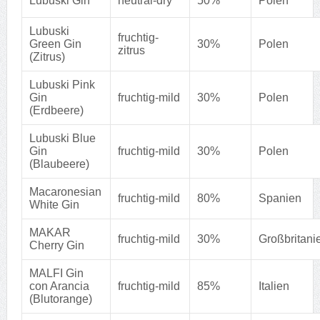
Lubuski Gin
neutral-dry
50%
Polen
Lubuski
fruchtig-
Green Gin
30%
Polen
zitrus
(Zitrus)
Lubuski Pink
Gin
fruchtig-mild
30%
Polen
(Erdbeere)
Lubuski Blue
Gin
fruchtig-mild
30%
Polen
(Blaubeere)
Macaronesian
fruchtig-mild
80%
Spanien
White Gin
MAKAR
fruchtig-mild
30%
Großbritani
Cherry Gin
MALFI Gin
con Arancia
fruchtig-mild
85%
Italien
(Blutorange)