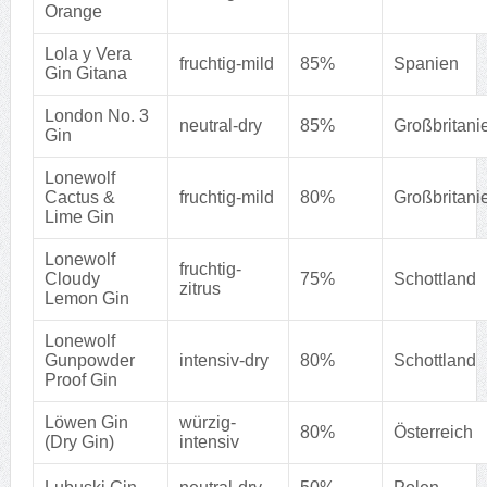
Orange
Lola y Vera
fruchtig-mild
85%
Spanien
Gin Gitana
London No. 3
neutral-dry
85%
Großbritani
Gin
Lonewolf
Cactus &
fruchtig-mild
80%
Großbritani
Lime Gin
Lonewolf
fruchtig-
Cloudy
75%
Schottland
zitrus
Lemon Gin
Lonewolf
Gunpowder
intensiv-dry
80%
Schottland
Proof Gin
Löwen Gin
würzig-
80%
Österreich
(Dry Gin)
intensiv