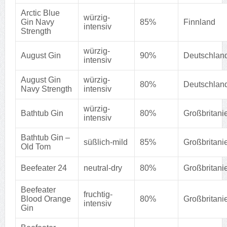
Arctic Blue
würzig-
Gin Navy
85%
Finnland
intensiv
Strength
würzig-
August Gin
90%
Deutschlan
intensiv
August Gin
würzig-
80%
Deutschlan
Navy Strength
intensiv
würzig-
Bathtub Gin
80%
Großbritani
intensiv
Bathtub Gin –
süßlich-mild
85%
Großbritani
Old Tom
Beefeater 24
neutral-dry
80%
Großbritani
Beefeater
fruchtig-
Blood Orange
80%
Großbritani
intensiv
Gin