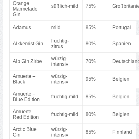
Orange
süßlich-mild
75%
Großbritani
Marmelade
Gin
Adamus
mild
85%
Portugal
fruchtig-
Alkkemist Gin
80%
Spanien
zitrus
würzig-
Alp Gin Zirbe
70%
Deutschlan
intensiv
Amuerte –
würzig-
95%
Belgien
Black
intensiv
Amuerte –
fruchtig-mild
85%
Belgien
Blue Edition
Amuerte –
fruchtig-mild
80%
Belgien
Red Edition
Arctic Blue
wür
zig-
85%
Finnland
Gin
intensiv