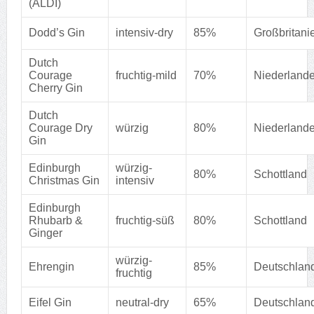
(ALDI)
Dodd’s Gin
intensiv-dry
85%
Großbritani
Dutch
Courage
fruchtig-mild
70%
Niederland
Cherry Gin
Dutch
Courage Dry
würzig
80%
Niederland
Gin
Edinburgh
würzig-
80%
Schottland
Christmas Gin
intensiv
Edinburgh
Rhubarb &
fruchtig-süß
80%
Schottland
Ginger
würzig-
Ehrengin
85%
Deutschlan
fruchtig
Eifel Gin
neutral-dry
65%
Deutschlan