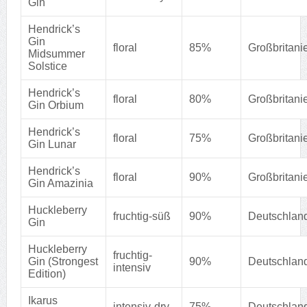
Gin
Hendrick’s
Gin
floral
85%
Großbritani
Midsummer
Solstice
Hendrick’s
floral
80%
Großbritani
Gin Orbium
Hendrick’s
floral
75%
Großbritani
Gin Lunar
Hendrick’s
floral
90%
Großbritani
Gin Amazinia
Huckleberry
fruchtig-süß
90%
Deutschlan
Gin
Huckleberry
fruchtig-
Gin (Strongest
90%
Deutschlan
intensiv
Edition)
Ikarus
intensiv-dry
75%
Deutschlan