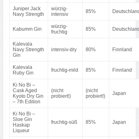
Juniper Jack
würzig-
85%
Deutschlan
Navy Strength
intensiv
würzig-
Kabumm Gin
85%
Deutschlan
fruchtig
Kalevala
Navy Strength
intensiv-dry
80%
Finnland
Gin
Kalevala
fruchtig-mild
85%
Finnland
Ruby Gin
Ki No Bi –
Cask Aged
(nicht
(nicht
Japan
Kyoto Dry Gin
probiert!)
probiert!)
– 7th Edition
Ki No Bi –
Sloe Gin
fruchtig-süß
85%
Japan
Haskap
Liqueur