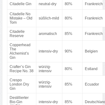
Citadelle Gin
neutral-dry
80%
Frankreich
Citadelle No
Mistake – Old
süßlich-mild
80%
Frankreich
Tom
Citadelle
aromatisch
85%
Frankreich
Reserve
Copperhead
The
intensiv-dry
90%
Belgien
Alchemist’s
Gin
Crafter’s Gin
würzig-
80%
Estland
Recipe No. 38
intensiv
Crespo
würzig-
London Dry
85%
Ecuador
intensiv
Gin
Destillierter
Bio-Gin
intensiv-dry
85%
Deutschlan