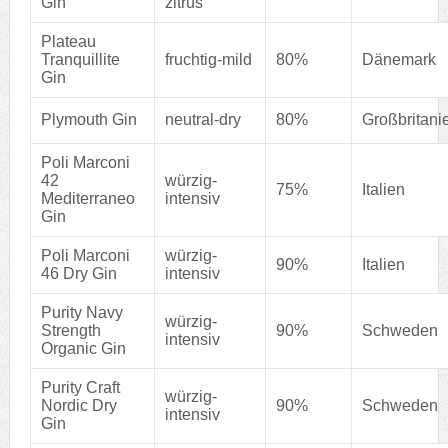
Gin
zitrus
Plateau
Tranquillite
fruchtig-mild
80%
Dänemark
Gin
Plymouth Gin
neutral-dry
80%
Großbritani
Poli Marconi
42
würzig-
75%
Italien
Mediterraneo
intensiv
Gin
Poli Marconi
würzig-
90%
Italien
46 Dry Gin
intensiv
Purity Navy
würzig-
Strength
90%
Schweden
intensiv
Organic Gin
Purity Craft
würzig-
Nordic Dry
90%
Schweden
intensiv
Gin