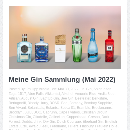
Meine Gin Sammlung (Mai 2022)
Posted By:
Phillipp Arnold
on:
Mai 30, 2022
In:
Gin
,
Spirituosen
Tags:
1517
,
Aber Falls
,
Alkkemist
,
Alkohol
,
Amuerte Blue
,
Arctic Blue
,
Artisan
,
August Gin
,
Bathtub Gin
,
Bee Gin
,
Beefeater
,
Berkshire
,
Bertagnolli
,
Bloody Harry
,
BOAR
,
Boe
,
Bombay
,
Bombay Sapphire
,
Bon Vivant
,
Botanicals
,
Botanist
,
Botica 01
,
Bramble
,
Brockmanns
,
Brooklyn
,
BULLDOG
,
Caorunn
,
Cape Fynbos
,
Christian Drouin
,
Christmas Gin
,
Citadelle
,
Collection
,
Copperhead
,
Crespo
,
Dark
Forrest
,
Dodds
,
drink
,
Dry Gin
,
Dutch Courage
,
Elephant Gin
,
English
Estate
,
Etsu
,
ewald
,
Feel!
,
Ferdinand
,
Filliers
,
Finsbury
,
Fräulein Holle
,