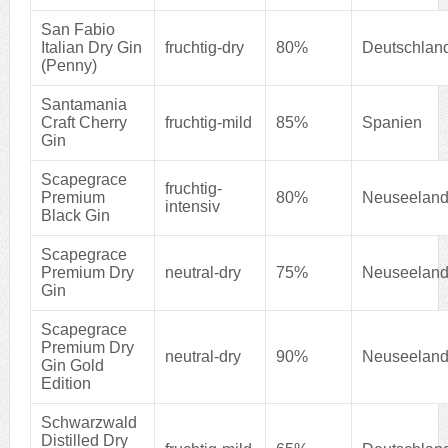
San Fabio
Italian Dry Gin
fruchtig-dry
80%
Deutschlan
(Penny)
Santamania
Craft Cherry
fruchtig-mild
85%
Spanien
Gin
Scapegrace
fruchtig-
Premium
80%
Neuseelan
intensiv
Black Gin
Scapegrace
Premium Dry
neutral-dry
75%
Neuseelan
Gin
Scapegrace
Premium Dry
neutral-dry
90%
Neuseelan
Gin Gold
Edition
Schwarzwald
Distilled Dry