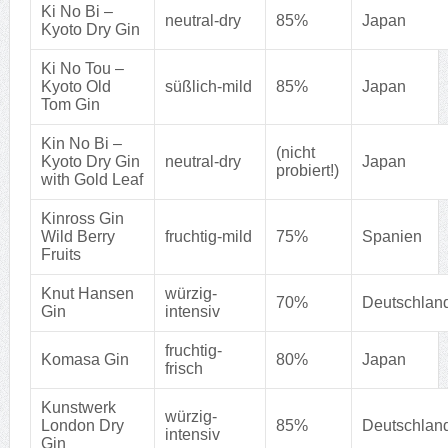
Ki No Bi –
neutral-dry
85%
Japan
Kyoto Dry Gin
Ki No Tou –
Kyoto Old
süßlich-mild
85%
Japan
Tom Gin
Kin No Bi –
(nicht
Kyoto Dry Gin
neutral-dry
Japan
probiert!)
with Gold Leaf
Kinross Gin
Wild Berry
fruchtig-mild
75%
Spanien
Fruits
Knut Hansen
würzig-
70%
Deutschlan
Gin
intensiv
fruchtig-
Komasa Gin
80%
Japan
frisch
Kunstwerk
würzig-
London Dry
85%
Deutschlan
intensiv
Gin