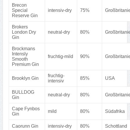
Brecon
Special
intensiv-dry
75%
Großbritani
Reserve Gin
Brokers
London Dry
neutral-dry
80%
Großbritani
Gin
Brockmans
Intensly
fruchtig-mild
90%
Großbritani
Smooth
Premium Gin
fruchtig-
Brooklyn Gin
85%
USA
intensiv
BULLDOG
neutral-dry
80%
Großbritani
Gin
Cape Fynbos
mild
80%
Südafrika
Gin
Caorunn Gin
intensiv-dry
80%
Schottland