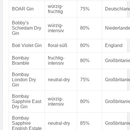
würzig-
BOAR Gin
75%
Deutschlan
fruchtig
Bobby’s
würzig-
Schiedam Dry
80%
Niederland
intensiv
Gin
Boë Violet Gin
floral-süß
80%
England
Bombay
fruchtig-
80%
Großbritani
Bramble
intensiv
Bombay
London Dry
neutral-dry
75%
Großbritani
Gin
Bombay
würzig-
Sapphire East
80%
Großbritani
intensiv
Dry Gin
Bombay
Sapphire
neutral-dry
85%
Großbritani
English Estate