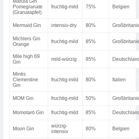
Marula Gin
Pomegranate
fruchtig-mild
75%
Belgien
(Granatapfel)
Mermaid Gin
intensiv-dry
80%
Großbritani
Michlers Gin
fruchtig-mild
85%
Großbritani
Orange
Mile high 69
mild-würzig
85%
Deutschlan
Gin
Mintis
Clementine
fruchtig-mild
80%
Italien
Gin
MOM Gin
fruchtig-mild
50%
Großbritani
Momotarō Gin
fruchtig-mild
85%
Deutschlan
würzig-
Moon Gin
80%
Belgien
intensiv