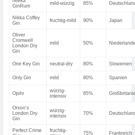
neeka
mild-würzig
85%
Deutschlan
GinRum
Nikka Coffey
fruchtig-mild
90%
Japan
Gin
Oliver
Cromwell
mild
50%
Niederland
London Dry
Gin
One Key Gin
neutral-dry
80%
Slowenien
Only Gin
mild
80%
Spanien
würzig-
Opihr
85%
Großbritani
intensiv
Orson’s
würzig-
London Dry
70%
Deutschlan
intensiv
Gin
Perfect Crime
fruchtig-
75%
Frankreich