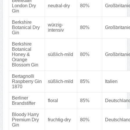
Beefeater
London Dry
neutral-dry
80%
Großbritani
Gin
Berkshire
würzig-
Botanical Dry
80%
Großbritani
intensiv
Gin
Berkshire
Botanical
Honey &
süßlich-mild
80%
Großbritani
Orange
Blossom Gin
Bertagnolli
Raspberry Gin
süßlich-mild
85%
Italien
1870
Berliner
floral
85%
Deutschlan
Brandstifter
Bloody Harry
Premium Dry
fruchtig-dry
80%
Deutschlan
Gin