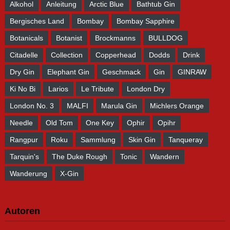
Alkohol
Anleitung
Arctic Blue
Bathtub Gin
Bergisches Land
Bombay
Bombay Sapphire
Botanicals
Botanist
Brockmanns
BULLDOG
Citadelle
Collection
Copperhead
Dodds
Drink
Dry Gin
Elephant Gin
Geschmack
Gin
GINRAW
Ki No Bi
Larios
Le Tribute
London Dry
London No. 3
MALFI
Marula Gin
Michlers Orange
Needle
Old Tom
One Key
Ophir
Opihr
Rangpur
Roku
Sammlung
Skin Gin
Tanqueray
Tarquin's
The Duke Rough
Tonic
Wandern
Wanderung
X-Gin
Autoren