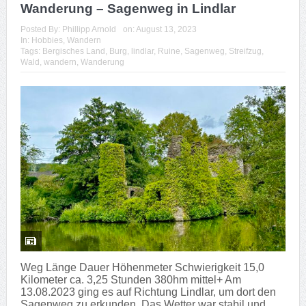
Wanderung – Sagenweg in Lindlar
Posted By:
Phillipp Arnold
on:
August 13, 2023
In:
Hobbies
,
Wandern
Tags:
Bergisches Land
,
Burg
,
lindlar
,
Ruine
,
Sagenweg
,
Streifzug
,
Wald
,
wandern
,
Wanderung
Weg Länge Dauer Höhenmeter Schwierigkeit 15,0
Kilometer ca. 3,25 Stunden 380hm mittel+ Am
13.08.2023 ging es auf Richtung Lindlar, um dort den
Sagenweg zu erkunden. Das Wetter war stabil und...