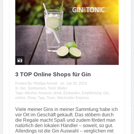
3 TOP Online Shops für Gin
Posted By:
Phillipp Arnold
on:
Juli 30, 2019
In:
Gin
,
Spirituosen
,
Tonic Water
Tags:
Alkohol
,
Amazon
,
drink
,
Einkaufen
,
Empfehlung
,
Gin
,
online
,
Shop
,
Tipp
,
Tonic
,
Wacholder Express
Viele meiner Gins in meiner Sammlung habe ich
vor Ort im Geschäft gekauft. Das stöbern durch
die Regale macht Spaß und zudem fördert man
natürlich den lokalen Händler – soweit, so gut.
Allerdings ist die Gin Auswahl – verglichen mit