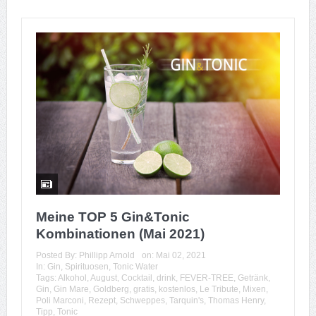
Meine TOP 5 Gin&Tonic
Kombinationen (Mai 2021)
Posted By:
Phillipp Arnold
on:
Mai 02, 2021
In:
Gin
,
Spirituosen
,
Tonic Water
Tags:
Alkohol
,
August
,
Cocktail
,
drink
,
FEVER-TREE
,
Getränk
,
Gin
,
Gin Mare
,
Goldberg
,
gratis
,
kostenlos
,
Le Tribute
,
Mixen
,
Poli Marconi
,
Rezept
,
Schweppes
,
Tarquin's
,
Thomas Henry
,
Tipp
,
Tonic