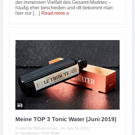
der immensen Vielfalt des Gesamt-Marktes –
häufig eher bescheiden und oft bekommt man
hier nur […]
Read more
Meine TOP 3 Tonic Water (Juni 2019)
Posted By:
Phillipp Arnold
on:
Juni 16, 2019
In:
Spirituosen
,
Tonic Water