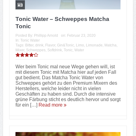
Tonic Water – Schweppes Matcha
Tonic
Posted By:
Phillipp Arnold
on:
Februar 23, 2020
In:
Tonic Water
Tags:
Bitter
,
drink
,
Flavor
,
Gin&Tonic
,
Limo
,
Limonade
,
Matcha
,
Mixer
,
Schweppes
,
Softdrink
,
Tonic
,
Water
Wer beim Tonic mal neue Wege gehen will, ist
mit diesem Tonic mit Matcha hier auf jeden Fall
gut bedient. Das Matcha Tonic Water von
Schweppes gehört zu den Premium Mixern des
Herstellers, welche leider nicht in vielen
Geschäften zu haben sind. Durch die intensive
grüne Färbung sticht es deutlich hervor und sorgt
für ein […]
Read more