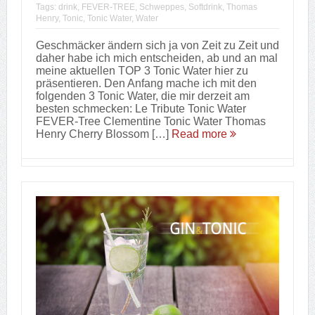
Tags:
drink
,
FEVER-TREE
,
Schweppes
,
Softdrink
,
Thomas
Henry
,
Tonic
,
Tonic Water
,
Water
Geschmäcker ändern sich ja von Zeit zu Zeit und
daher habe ich mich entscheiden, ab und an mal
meine aktuellen TOP 3 Tonic Water hier zu
präsentieren. Den Anfang mache ich mit den
folgenden 3 Tonic Water, die mir derzeit am
besten schmecken: Le Tribute Tonic Water
FEVER-Tree Clementine Tonic Water Thomas
Henry Cherry Blossom […]
Read more