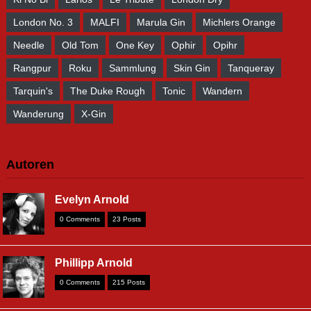
London No. 3
MALFI
Marula Gin
Michlers Orange
Needle
Old Tom
One Key
Ophir
Opihr
Rangpur
Roku
Sammlung
Skin Gin
Tanqueray
Tarquin's
The Duke Rough
Tonic
Wandern
Wanderung
X-Gin
Autoren
Evelyn Arnold
0 Comments
23 Posts
Phillipp Arnold
0 Comments
215 Posts