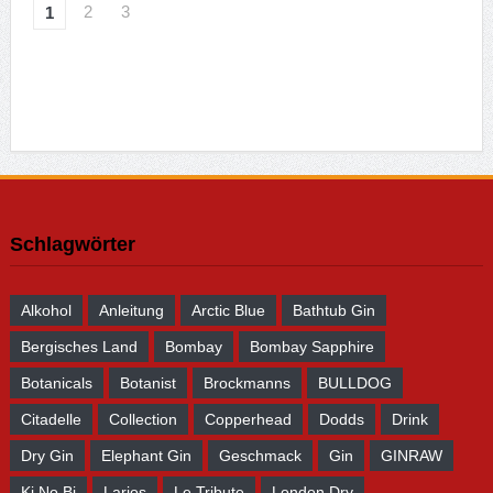
2
3
1
Schlagwörter
Alkohol
Anleitung
Arctic Blue
Bathtub Gin
Bergisches Land
Bombay
Bombay Sapphire
Botanicals
Botanist
Brockmanns
BULLDOG
Citadelle
Collection
Copperhead
Dodds
Drink
Dry Gin
Elephant Gin
Geschmack
Gin
GINRAW
Ki No Bi
Larios
Le Tribute
London Dry