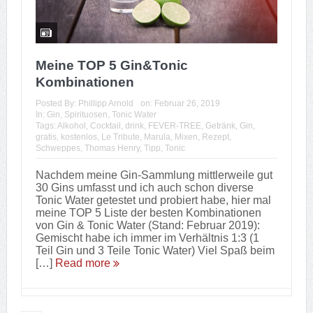
Meine TOP 5 Gin&Tonic
Kombinationen
Posted By:
Phillipp Arnold
on:
Februar 26, 2019
In:
Gin
,
Spirituosen
,
Tonic Water
Tags:
Alkohol
,
Cocktail
,
drink
,
FEVER-TREE
,
Getränk
,
Gin
,
gratis
,
kostenlos
,
Le Tribute
,
Marula
,
Mixen
,
Rezept
,
Schweppes
,
Thomas Henry
,
Tipp
,
Tonic
Nachdem meine Gin-Sammlung mittlerweile gut
30 Gins umfasst und ich auch schon diverse
Tonic Water getestet und probiert habe, hier mal
meine TOP 5 Liste der besten Kombinationen
von Gin & Tonic Water (Stand: Februar 2019):
Gemischt habe ich immer im Verhältnis 1:3 (1
Teil Gin und 3 Teile Tonic Water) Viel Spaß beim
[…]
Read more