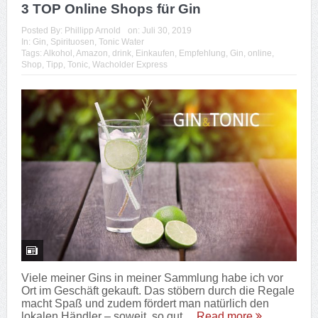
3 TOP Online Shops für Gin
Posted By:
Phillipp Arnold
on:
Juli 30, 2019
In:
Gin
,
Spirituosen
,
Tonic Water
Tags:
Alkohol
,
Amazon
,
drink
,
Einkaufen
,
Empfehlung
,
Gin
,
online
,
Shop
,
Tipp
,
Tonic
,
Wacholder Express
Viele meiner Gins in meiner Sammlung habe ich vor
Ort im Geschäft gekauft. Das stöbern durch die Regale
macht Spaß und zudem fördert man natürlich den
lokalen Händler – soweit, so gut....
Read more