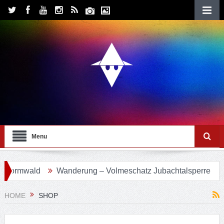
Menu
ormwald
Wanderung – Volmeschatz Jubachtalsperre
Wa
HOME
SHOP