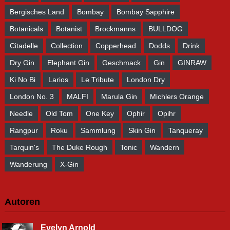
Bergisches Land
Bombay
Bombay Sapphire
Botanicals
Botanist
Brockmanns
BULLDOG
Citadelle
Collection
Copperhead
Dodds
Drink
Dry Gin
Elephant Gin
Geschmack
Gin
GINRAW
Ki No Bi
Larios
Le Tribute
London Dry
London No. 3
MALFI
Marula Gin
Michlers Orange
Needle
Old Tom
One Key
Ophir
Opihr
Rangpur
Roku
Sammlung
Skin Gin
Tanqueray
Tarquin's
The Duke Rough
Tonic
Wandern
Wanderung
X-Gin
Autoren
Evelyn Arnold