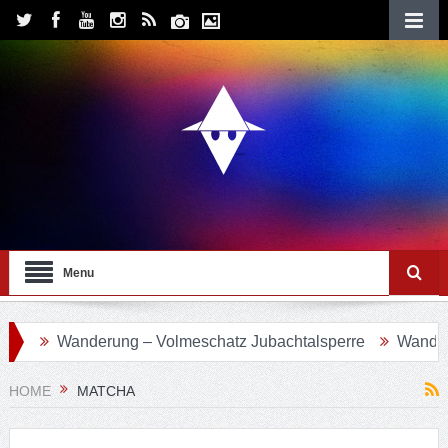
Menu
d
Wanderung – Volmeschatz Jubachtalsperre
Wanderung
HOME
MATCHA