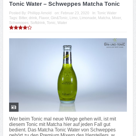
Tonic Water – Schweppes Matcha Tonic
Posted By:
Phillipp Arnold
on:
Februar 23, 2020
In:
Tonic Water
Tags:
Bitter
,
drink
,
Flavor
,
Gin&Tonic
,
Limo
,
Limonade
,
Matcha
,
Mixer
,
Schweppes
,
Softdrink
,
Tonic
,
Water
Wer beim Tonic mal neue Wege gehen will, ist mit
diesem Tonic mit Matcha hier auf jeden Fall gut
bedient. Das Matcha Tonic Water von Schweppes
gehört zu den Premium Mixern des Herstellers, w...