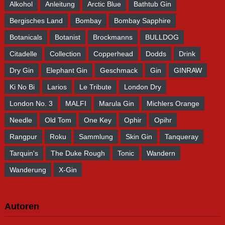
Alkohol
Anleitung
Arctic Blue
Bathtub Gin
Bergisches Land
Bombay
Bombay Sapphire
Botanicals
Botanist
Brockmanns
BULLDOG
Citadelle
Collection
Copperhead
Dodds
Drink
Dry Gin
Elephant Gin
Geschmack
Gin
GINRAW
Ki No Bi
Larios
Le Tribute
London Dry
London No. 3
MALFI
Marula Gin
Michlers Orange
Needle
Old Tom
One Key
Ophir
Opihr
Rangpur
Roku
Sammlung
Skin Gin
Tanqueray
Tarquin's
The Duke Rough
Tonic
Wandern
Wanderung
X-Gin
Autoren