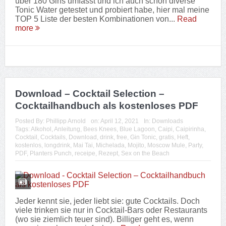
Posted By:
Phillipp Arnold
on:
April 12, 2021
In:
Downloads
Tags:
Alkohol
,
Anleitung
,
Bees Knees
,
Blue Lagoon
,
Caipi
,
Caipirinha
,
Cocktail
,
Cocktails
,
Download
,
drink
,
free
,
Gin Tonic
,
gratis
,
Heft
,
kostenlos
,
longdrink
,
Mai Tai
,
Michelada
,
Mojito
,
Moscow Mule
,
Party
,
PDF
,
Planters Punch
,
receipe
,
Rezept
,
Sex on the Beach
Jeder kennt sie, jeder liebt sie: gute Cocktails. Doch
viele trinken sie nur in Cocktail-Bars oder Restaurants
(wo sie ziemlich teuer sind). Billiger geht es, wenn
man sie zu hause einfach s...
Read more
Meine TOP 10 Gins
Posted By:
Phillipp Arnold
on:
Februar 12, 2020
In:
Gin
,
Spirituosen
Tags:
ADAMUS
,
Alkohol
,
Amuerte
,
Blue Gin
,
Brandstifter
,
Brockmans
,
Cocktail
,
Crespo
,
drink
,
Duke
,
Gin
,
Le Tribute
,
Marula
,
Rangpur
,
Six
Dogs
,
Tanqueray
,
Tonic
,
TOP10