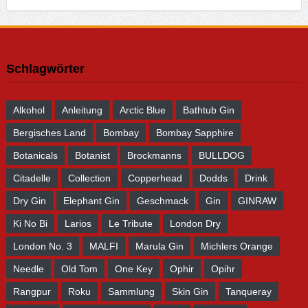
Phillipp Arnold
0 Comments
215 Posts
Follow Us
Kontakt
Wenn Ihr uns eine Nachricht senden wollt, nutzt hierfür bitte
das Kontaktformular. Wir versuchen, so schnell wie möglich
zu antworten! Danke!