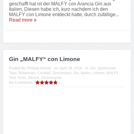
Gin „Le Tribute“
Posted By:
Phillipp Arnold
on:
April 27, 2018
In:
Gin
,
Spirituosen
Tags:
Botanicals
,
Cocktail
,
Geschmack
,
Gin
,
Grapefruit
,
Kumquat
,
Le
Tribute
,
Mandarine und Limette
,
Orange
,
Test
,
Tonic
,
Zitrone
,
Zitronengras
Mein neuester Gin in meiner (noch kleinen) Sammlung
ist der Le Tribute aus Spanien. Mit einem
Alkoholgehalt von 43% vol. liegt er hier im „normalen“
Bereich für Gin’s. Hers...
Read more
2