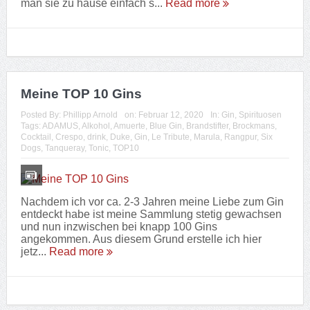
Nachdem ich vor ca. 2-3 Jahren meine Liebe zum Gin
entdeckt habe ist meine Sammlung stetig gewachsen
und nun inzwischen bei knapp 100 Gins
angekommen. Aus diesem Grund erstelle ich hier
jetz...
Read more
Meine TOP 5 Gin&Tonic Kombinationen
Posted By:
Phillipp Arnold
on:
Februar 26, 2019
In:
Gin
,
Spirituosen
,
Tonic Water
Tags:
Alkohol
,
Cocktail
,
drink
,
FEVER-TREE
,
Getränk
,
Gin
,
gratis
,
kostenlos
,
Le Tribute
,
Marula
,
Mixen
,
Rezept
,
Schweppes
,
Thomas
Henry
,
Tipp
,
Tonic
Nachdem meine Gin-Sammlung mittlerweile gut 30