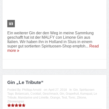
1
NEUESTE BEITRÄGE
Wanderung 25 – Tuchmacherweg in Radevormwald
24.
September 2023
Wanderung – Volmeschatz Jubachtalsperre
15. September 2023
Wanderung 24 – Eifgenbachweg im Eifgenbachtal
9. September
2023
Wanderung – Sagenweg in Lindlar
13. August 2023
Figurenweg Tour 11 – Inka
22. Juli 2023
Figurenweg Tour 8 – Cocker Spaniel
16. Juli 2023
Wanderung – Hexenroute in Odenthal
2. Juli 2023
Wanderung 23 – Liewerfrauenweg in Solingen
24. Juni 2023
Wanderung 22 – Waldmythenweg in Waldbröl
17. Juni 2023
Figurenweg Tour 7 – Hund
10. Juni 2023
ARCHIV