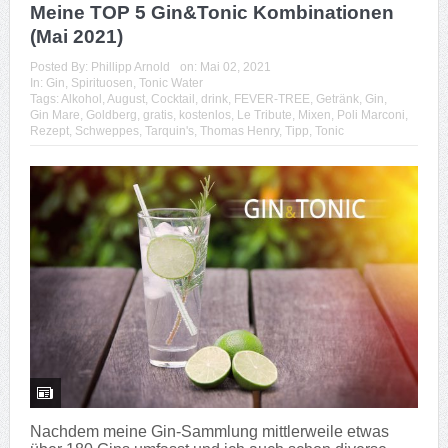
Meine TOP 5 Gin&Tonic Kombinationen
(Mai 2021)
Posted By:
Phillipp Arnold
on:
Mai 02, 2021
In:
Gin
,
Spirituosen
,
Tonic Water
Tags:
Alkohol
,
August
,
Cocktail
,
drink
,
FEVER-TREE
,
Getränk
,
Gin
,
Gin Mare
,
Goldberg
,
gratis
,
kostenlos
,
Le Tribute
,
Mixen
,
Poli Marconi
,
Rezept
,
Schweppes
,
Tarquin's
,
Thomas Henry
,
Tipp
,
Tonic
Nachdem meine Gin-Sammlung mittlerweile etwas
über 180 Gins umfasst und ich auch schon diverse
Tonic Water getestet und probiert habe, hier mal meine
TOP 5 Liste der besten Kombinationen von...
Read
more
Download – Cocktail Selection –
Cocktailhandbuch als kostenloses PDF