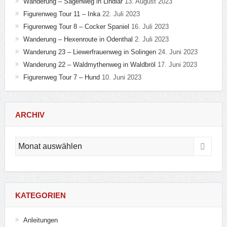
Musik
News
Rum
Schuhe
Spirituosen
Technik
Tonic Water
Unser Hund
Wandern
Schlagwörter
Alkohol
Anleitung
Arctic Blue
Bathtub Gin
Bergisches Land
Bombay
Bombay Sapphire
Botanicals
Botanist
Brockmanns
BULLDOG