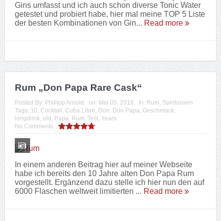
Rum „Don Papa“ 10 Jahre alt
Posted By:
Phillipp Arnold
on:
Mai 05, 2018
In:
Rum
,
Spirituosen
Tags:
10
,
Cocktail
,
Cuba Libre
,
Don
,
Don Papa
,
Geschmack
,
longdrink
,
old
,
Papa
,
Rum
,
Test
,
Years
No Comments
Nachdem ich bereits einige Gin-Vorstellungen hier auf
meiner Webseite gegeben habe, wende ich mich hier
nun den Rum’s meiner Sammlung zu. Hier stelle ich
den Don Papa Rum von den Phili...
Read more
Gin „Roku“ Japanese Craft
Posted By:
Phillipp Arnold
on:
April 28, 2018
In:
Gin
,
Spirituosen