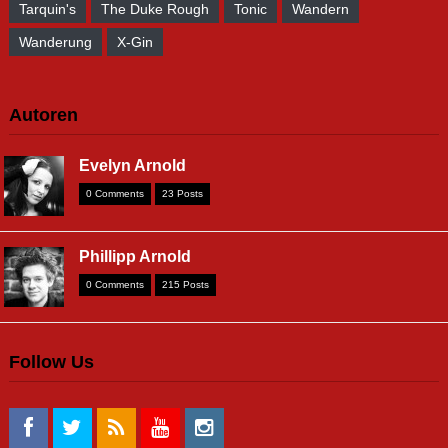
Blogstatistik
1.296.996 Seitenaufrufe seit 2010 - Danke!
Part of Maaster.org-Network by Phillipp Arnold - maaster.org
• gin-und-tonic.de • arnold-photography.de
Desktop Version
Mobile Version