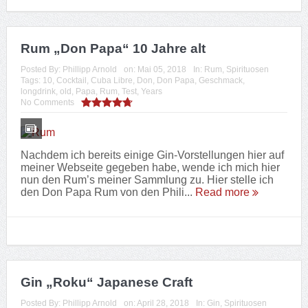
Tags:
Botanicals
,
Cocktail
,
Geschmack
,
Gin
,
Japan
,
Roku
,
Test
,
Tonic
No Comments
Ein weiterer Gin der den Weg in meine Sammlung
geschafft hat ist der Roku Gin aus Japan. Mit einem
Alkoholgehalt von 43% vol. liegt er hier im „normalen“
Bereich für Gin’s....
Read more
Gin „MALFY“ con Arancia
Posted By:
Phillipp Arnold
on:
April 28, 2018
In:
Gin
,
Spirituosen
Tags:
Blutorange
,
Botanicals
,
Cocktail
,
Geschmack
,
Gin
,
Italien
,
Limone
,
MALFY
,
Orange
,
Test
,
Tonic
1 Comment
Ein weiterer Gin der den Weg in meine Sammlung