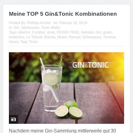
Gins umfasst und ich auch schon diverse Tonic Water
getestet und probiert habe, hier mal meine TOP 5 Liste
der besten Kombinationen von Gin...
Read more
Rum „Don Papa Rare Cask“
Posted By:
Phillipp Arnold
on:
Mai 05, 2018
In:
Rum
,
Spirituosen
Tags:
10
,
Cocktail
,
Cuba Libre
,
Don
,
Don Papa
,
Geschmack
,
longdrink
,
old
,
Papa
,
Rum
,
Test
,
Years
No Comments
In einem anderen Beitrag hier auf meiner Webseite
habe ich bereits den 10 Jahre alten Don Papa Rum
vorgestellt. Ergänzend dazu stelle ich hier nun den auf
6000 Flaschen weltweit limitierten ...
Read more