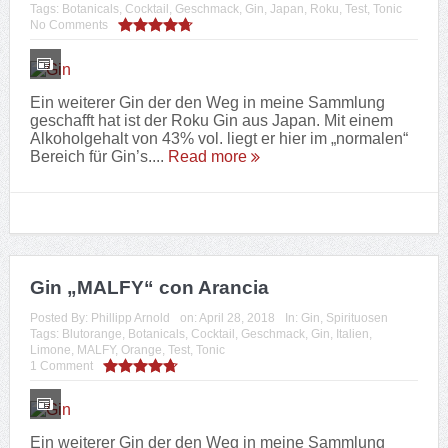
geschafft hat ist der MALFY con Arancia Gin aus
Italien. Diesen habe ich, kurz nachdem ich den
MALFY con Limone entdeckt hatte, durch zufällige...
Read more
Gin „MALFY“ con Limone
Posted By:
Phillipp Arnold
on:
April 28, 2018
In:
Gin
,
Spirituosen
Tags:
Botanicals
,
Cocktail
,
Geschmack
,
Gin
,
Italien
,
Limone
,
MALFY
,
Test
,
Tonic
,
Zitrone
,
Zitronengras
No Comments
Ein weiterer Gin der den Weg in meine Sammlung
geschafft hat ist der MALFY con Limone Gin aus
Italien. Wir haben ihn in Holland in Sluis in einem
super gut sortierten Spirituosen-Shop empfoh...
Read
more