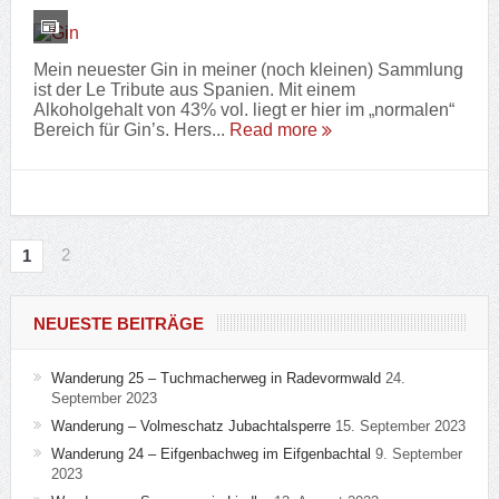
Archiv
KATEGORIEN
Anleitungen
Apple
Blog
Downloads
Ebike
Fotografie
Gin
Gürtelschnallen
Hobbies
Kochen & Rezepte