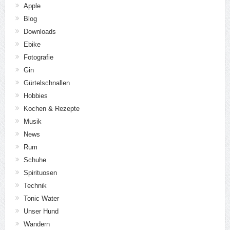
Citadelle
Collection
Copperhead
Dodds
Drink
Dry Gin
Elephant Gin
Geschmack
Gin
GINRAW
Ki No Bi
Larios
Le Tribute
London Dry
London No. 3
MALFI
Marula Gin
Michlers Orange
Needle
Old Tom
One Key
Ophir
Opihr
Rangpur
Roku
Sammlung
Skin Gin
Tanqueray
Tarquin's
The Duke Rough
Tonic
Wandern
Wanderung
X-Gin
Autoren
Evelyn Arnold
0 Comments
23 Posts