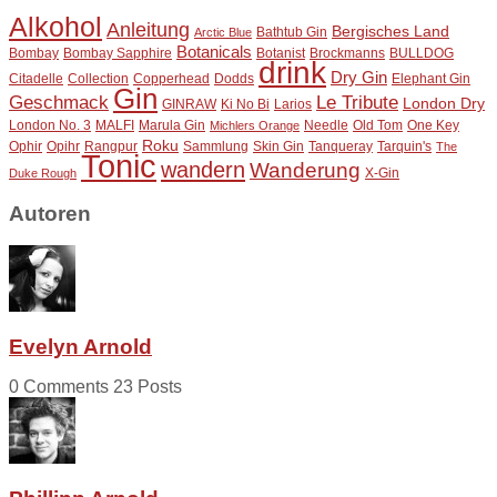
Alkohol
Anleitung
Bergisches Land
Bathtub Gin
Arctic Blue
Botanicals
Bombay
Bombay Sapphire
Botanist
Brockmanns
BULLDOG
drink
Dry Gin
Citadelle
Collection
Copperhead
Dodds
Elephant Gin
Gin
Geschmack
Le Tribute
London Dry
GINRAW
Ki No Bi
Larios
London No. 3
MALFI
Marula Gin
Needle
Old Tom
One Key
Michlers Orange
Roku
Ophir
Opihr
Rangpur
Sammlung
Skin Gin
Tanqueray
Tarquin's
The
Tonic
wandern
Wanderung
X-Gin
Duke Rough
Autoren
Evelyn Arnold
0 Comments
23 Posts