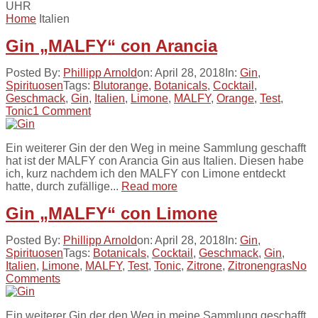
UHR
Home
Italien
Gin „MALFY“ con Arancia
Posted By:
Phillipp Arnold
on:
April 28, 2018
In:
Gin
,
Spirituosen
Tags:
Blutorange
,
Botanicals
,
Cocktail
,
Geschmack
,
Gin
,
Italien
,
Limone
,
MALFY
,
Orange
,
Test
,
Tonic
1 Comment
Ein weiterer Gin der den Weg in meine Sammlung geschafft
hat ist der MALFY con Arancia Gin aus Italien. Diesen habe
ich, kurz nachdem ich den MALFY con Limone entdeckt
hatte, durch zufällige...
Read more
Gin „MALFY“ con Limone
Posted By:
Phillipp Arnold
on:
April 28, 2018
In:
Gin
,
Spirituosen
Tags:
Botanicals
,
Cocktail
,
Geschmack
,
Gin
,
Italien
,
Limone
,
MALFY
,
Test
,
Tonic
,
Zitrone
,
Zitronengras
No
Comments
Ein weiterer Gin der den Weg in meine Sammlung geschafft