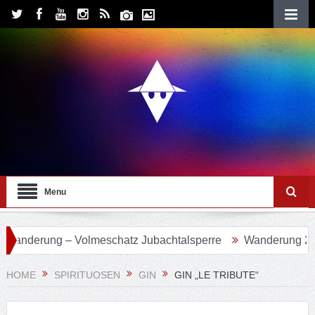
Menu
rung – Volmeschatz Jubachtalsperre
Wanderung 24 – Eifg
HOME
SPIRITUOSEN
GIN
GIN „LE TRIBUTE“