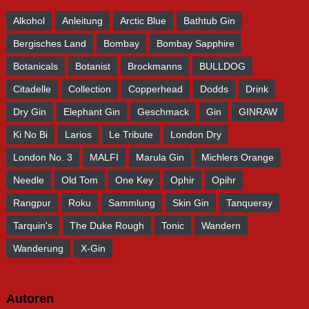
Alkohol
Anleitung
Arctic Blue
Bathtub Gin
Bergisches Land
Bombay
Bombay Sapphire
Botanicals
Botanist
Brockmanns
BULLDOG
Citadelle
Collection
Copperhead
Dodds
Drink
Dry Gin
Elephant Gin
Geschmack
Gin
GINRAW
Ki No Bi
Larios
Le Tribute
London Dry
London No. 3
MALFI
Marula Gin
Michlers Orange
Needle
Old Tom
One Key
Ophir
Opihr
Rangpur
Roku
Sammlung
Skin Gin
Tanqueray
Tarquin's
The Duke Rough
Tonic
Wandern
Wanderung
X-Gin
Autoren