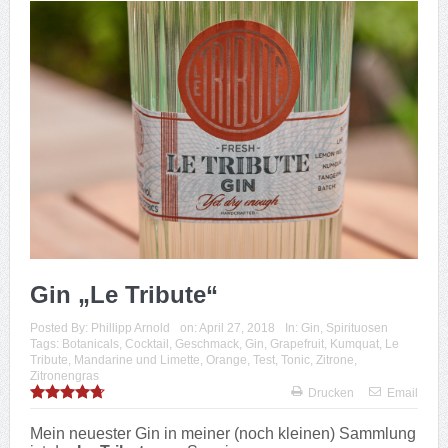
Gin „Le Tribute“
Posted By:
Phillipp Arnold
on:
April 27, 2018
In:
Gin
,
Spirituosen
Tags:
Botanicals
,
Cocktail
,
Geschmack
,
Gin
,
Grapefruit
,
Kumquat
,
Le
Tribute
,
Mandarine und Limette
,
Orange
,
Test
,
Tonic
,
Zitrone
,
Zitronengras
Drucken
Email
Mein neuester Gin in meiner (noch kleinen) Sammlung