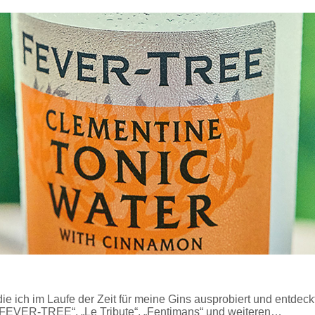
die ich im Laufe der Zeit für meine Gins ausprobiert und entdec
„FEVER-TREE“, „Le Tribute“, „Fentimans“ und weiteren…