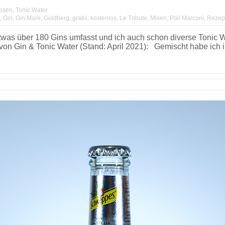
uosen
,
Tonic Water
,
Gin
,
Gin Mare
,
Goldberg
,
gratis
,
kostenlos
,
Le Tribute
,
Mixen
,
Poli Marconi
,
Rezep
s über 180 Gins umfasst und ich auch schon diverse Tonic Wat
n Gin & Tonic Water (Stand: April 2021): Gemischt habe ich imm