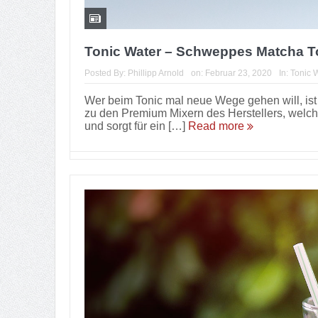
Tonic Water – Schweppes Matcha T
Posted By:
Phillipp Arnold
on:
Februar 23, 2020
In:
Tonic 
Wer beim Tonic mal neue Wege gehen will, ist
zu den Premium Mixern des Herstellers, welche 
und sorgt für ein […]
Read more