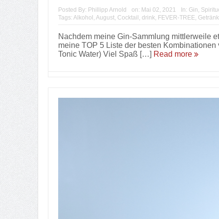
Posted By:
Phillipp Arnold
on:
Mai 02, 2021
In:
Gin
,
Spirit
Tags:
Alkohol
,
August
,
Cocktail
,
drink
,
FEVER-TREE
,
Getränk
Nachdem meine Gin-Sammlung mittlerweile etwa
meine TOP 5 Liste der besten Kombinationen vo
Tonic Water) Viel Spaß […]
Read more