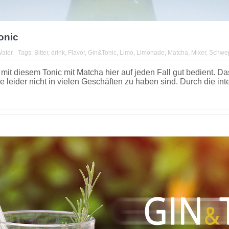
onic
Water
Tags:
Bitter
,
drink
,
Flavor
,
Gin&Tonic
,
Limo
,
Limonade
,
Matcha
,
Mixer
,
Schwe
 mit diesem Tonic mit Matcha hier auf jeden Fall gut bedient.
leider nicht in vielen Geschäften zu haben sind. Durch die inte