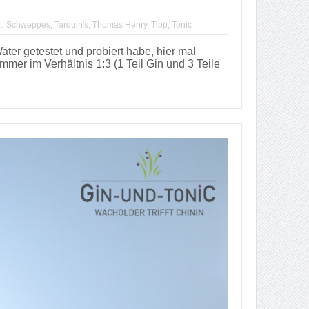
t
,
Schweppes
,
Tarquin's
,
Thomas Henry
,
Tipp
,
Tonic
er getestet und probiert habe, hier mal
er im Verhältnis 1:3 (1 Teil Gin und 3 Teile