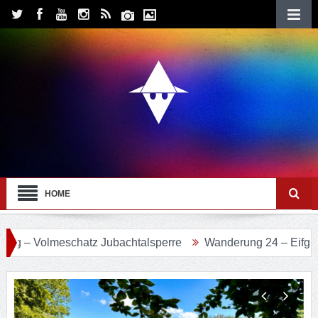
HOME
– Volmeschatz Jubachtalsperre
Wanderung 24 – Eifgenbac