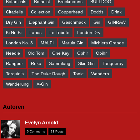
Botanicals
Botanist
Brockmanns
BULLDOG
Citadelle
Collection
Copperhead
Dodds
Drink
Dry Gin
Elephant Gin
Geschmack
Gin
GINRAW
Ki No Bi
Larios
Le Tribute
London Dry
London No. 3
MALFI
Marula Gin
Michlers Orange
Needle
Old Tom
One Key
Ophir
Opihr
Rangpur
Roku
Sammlung
Skin Gin
Tanqueray
Tarquin's
The Duke Rough
Tonic
Wandern
Wanderung
X-Gin
Autoren
Evelyn Arnold
0 Comments
23 Posts