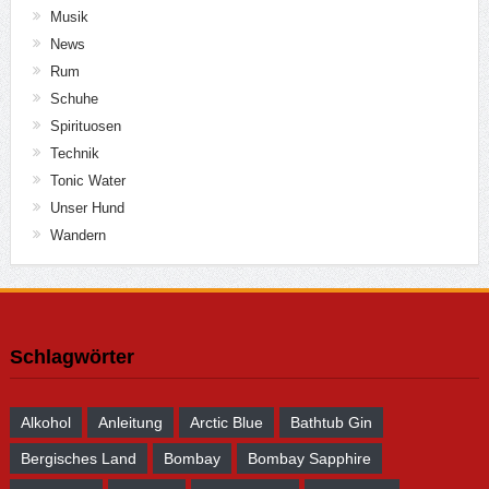
Musik
News
Rum
Schuhe
Spirituosen
Technik
Tonic Water
Unser Hund
Wandern
Schlagwörter
Alkohol
Anleitung
Arctic Blue
Bathtub Gin
Bergisches Land
Bombay
Bombay Sapphire