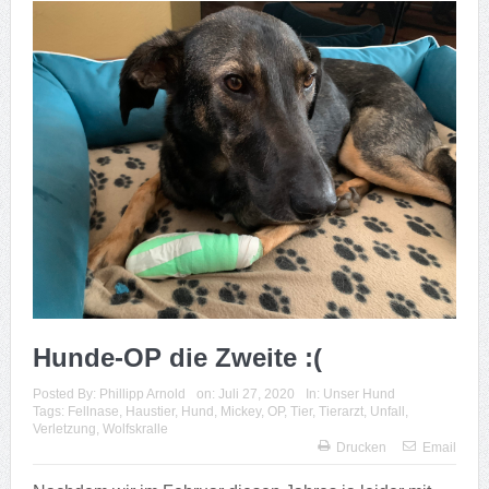
Hunde-OP die Zweite :(
Posted By:
Phillipp Arnold
on:
Juli 27, 2020
In:
Unser Hund
Tags:
Fellnase
,
Haustier
,
Hund
,
Mickey
,
OP
,
Tier
,
Tierarzt
,
Unfall
,
Verletzung
,
Wolfskralle
Drucken
Email