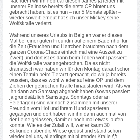
Nachdem wir im Februar diesen Jahres ja leider mit
unserer Fellnase bereits die erste OP hinter uns
gebracht haben, ist es nun – nur 5 Monate später –
wieder soweit: erneut hat sich unser Mickey seine
Wolfskralle verletzt.
Während unseres Urlaubs in Belgien war er dieses
Mal bei einer guten Freundin auf einem Bauernhof für
die Zeit (Frauchen und Herrchen brauchten nach dem
ganzen Corona-Chaos einfach mal eine Auszeit zu
Zweit) und dort ist es dann beim Toben wohl passiert:
die Wolfskralle war angebrochen. Da es nicht
dramatisch war haben wir für den Montag darauf schon
einen Termin beim Tierarzt gemacht, da wir ja bereits
wussten, dass es wohl wieder auf eine OP und dem
Ziehen der gebrochen Kralle hinauslaufen wird. Als wir
ihn dann am Samstag abgeholt haben (sowas passiert
ja grundsätzlich Samstags, Sonntags oder an
Feiertagen) sind wir noch zusammen mit unserer
Freundin vom Hof und ihrem Hund spazieren
gegangen und dort haben wir ihn dann auch mal von
der Leine gelassen, damit er noch mal etwas laufen
konnte. Wie es der Zufall will, war er kaum 30
Sekunden über die Wiese gedüst und stand schon
wieder bei uns, allerdings mit blutender Kralle 🙁