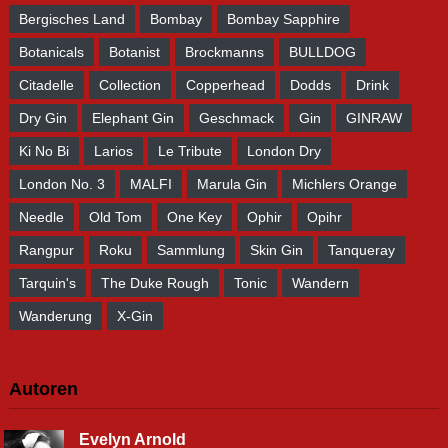
Bergisches Land
Bombay
Bombay Sapphire
Botanicals
Botanist
Brockmanns
BULLDOG
Citadelle
Collection
Copperhead
Dodds
Drink
Dry Gin
Elephant Gin
Geschmack
Gin
GINRAW
Ki No Bi
Larios
Le Tribute
London Dry
London No. 3
MALFI
Marula Gin
Michlers Orange
Needle
Old Tom
One Key
Ophir
Opihr
Rangpur
Roku
Sammlung
Skin Gin
Tanqueray
Tarquin's
The Duke Rough
Tonic
Wandern
Wanderung
X-Gin
Autoren
Evelyn Arnold