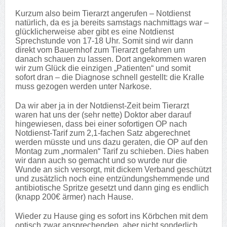
Kurzum also beim Tierarzt angerufen – Notdienst
natürlich, da es ja bereits samstags nachmittags war –
glücklicherweise aber gibt es eine Notdienst
Sprechstunde von 17-18 Uhr. Somit sind wir dann
direkt vom Bauernhof zum Tierarzt gefahren um
danach schauen zu lassen. Dort angekommen waren
wir zum Glück die einzigen „Patienten“ und somit
sofort dran – die Diagnose schnell gestellt: die Kralle
muss gezogen werden unter Narkose.
Da wir aber ja in der Notdienst-Zeit beim Tierarzt
waren hat uns der (sehr nette) Doktor aber darauf
hingewiesen, dass bei einer sofortigen OP nach
Notdienst-Tarif zum 2,1-fachen Satz abgerechnet
werden müsste und uns dazu geraten, die OP auf den
Montag zum „normalen“ Tarif zu schieben. Dies haben
wir dann auch so gemacht und so wurde nur die
Wunde an sich versorgt, mit dickem Verband geschützt
und zusätzlich noch eine entzündungshemmende und
antibiotische Spritze gesetzt und dann ging es endlich
(knapp 200€ ärmer) nach Hause.
Wieder zu Hause ging es sofort ins Körbchen mit dem
optisch zwar ansprechenden, aber nicht sonderlich