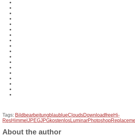
Tags:
Bildbearbeitung
blau
blue
Clouds
Download
free
Hi-
Res
Himmel
JPEG
JPG
kostenlos
Luminar
Photoshop
Replaceme
About the author