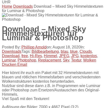
UHR
Home
Downloads
Download – Mixed Sky Himmelstexturen
für Luminar & Photoshop
Download – Mixed Sky
Himmelstexturen für
Luminar & Photoshop
Posted By:
Phillipp Arnold
on:
August 18, 2020
In:
Downloads
Tags:
Bildbearbeitung
,
blau
,
blue
,
Clouds
,
Download
,
free
,
Hi-Res
,
Himmel
,
JPEG
,
JPG
,
kostenlos
,
Luminar
,
Photoshop
,
Replacement
,
Sky
,
Textur
,
Wolken
Drucken
Email
Hier könnt ihr euch ein Paket mit 32 Himmelstexturen mit
blauen und rötlichen Himmelsfarben und verschiedensten
Wolkenstrukturen kostenlos herunterladen.
Nutzbar sind diese dann z.B. in Programmen wie Luminar
oder Photoshop zum Ersetzen/Austauschen des Original-
Himmels.
Viel Spaß mit den Texturen!
Auflösung der Bilder: 7000 x 4667 Pixel (3:2)