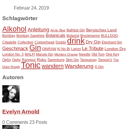
Februar 24, 2019
Schlagwörter
Alkohol
Anleitung
Bergisches Land
Bathtub Gin
Arctic Blue
Botanicals
Bombay
Bombay Sapphire
Botanist
Brockmanns
BULLDOG
drink
Dry Gin
Citadelle
Collection
Copperhead
Dodds
Elephant Gin
Gin
Geschmack
Le Tribute
London Dry
GINRAW
Ki No Bi
Larios
London No. 3
MALFI
Marula Gin
Needle
Old Tom
One Key
Michlers Orange
Roku
Ophir
Opihr
Rangpur
Sammlung
Skin Gin
Tanqueray
Tarquin's
The
Tonic
wandern
Wanderung
X-Gin
Duke Rough
Autoren
Evelyn Arnold
0 Comments
23 Posts