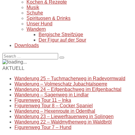
Kochen & Rezepte
Musik
Schuhe
Spirituosen & Drinks
Unser Hund
Wandern
Bergische Streifzüge
Der Figur auf der Spur
Downloads
AKTUELL
Wanderung 25 – Tuchmacherweg in Radevormwald
Wanderung – Volmeschatz Jubachtalsperre
Wanderung 24 – Eifgenbachweg im Eifgenbachtal
Wanderung – Sagenweg in Lindlar
Figurenweg Tour 11 – Inka
Figurenweg Tour 8 – Cocker Spaniel
Wanderung – Hexenroute in Odenthal
Wanderung 23 – Liewerfrauenweg in Solingen
Wanderung 22 – Waldmythenweg in Waldbröl
Figurenweg Tour 7 – Hund