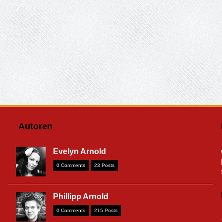
Autoren
Evelyn Arnold
0 Comments
23 Posts
Phillipp Arnold
0 Comments
215 Posts