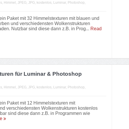
es
,
Himmel
,
JPEG
,
JPG
,
kostenlos
,
Luminar
,
Photoshop
,
 ein Paket mit 32 Himmelstexturen mit blauen und
arben und verschiedensten Wolkenstrukturen
aden. Nutzbar sind diese dann z.B. in Prog...
Read
turen für Luminar & Photoshop
es
,
Himmel
,
JPEG
,
JPG
,
kostenlos
,
Luminar
,
Photoshop
,
 ein Paket mit 12 Himmelstexturen mit
und verschiedensten Wolkenstrukturen kostenlos
zbar sind diese dann z.B. in Programmen wie
re