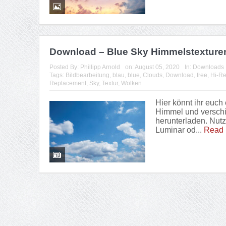
Download – Blue Sky Himmelstexture
Posted By:
Phillipp Arnold
on:
August 05, 2020
In:
Downloads
Tags:
Bildbearbeitung
,
blau
,
blue
,
Clouds
,
Download
,
free
,
Hi-R
Replacement
,
Sky
,
Textur
,
Wolken
Hier könnt ihr euch
Himmel und verschi
herunterladen. Nut
Luminar od...
Read