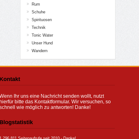
Rum
Schuhe
Spirituosen
Technik
Tonic Water
Unser Hund
Wandern
Kontakt
Wenn Ihr uns eine Nachricht senden wollt, nutzt
hierfür bitte das Kontaktformular. Wir versuchen, so
schnell wie möglich zu antworten! Danke!
Blogstatistik
1.296.811 Seitenaufrufe seit 2010 - Danke!