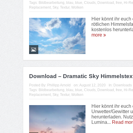
Tags:
Bildbearbeitung
,
blau
,
blue
,
Clouds
,
Download
,
free
,
Hi-R
Replacement
,
Sky
,
Textur
,
Wolken
Hier könnt ihr euch
rötlichen Himmelsf
kostenlos herunterl
more
Download – Dramatic Sky Himmelstex
Posted By:
Phillipp Arnold
on:
August 12, 2020
In:
Downloads
Tags:
Bildbearbeitung
,
blau
,
blue
,
Clouds
,
Download
,
free
,
Hi-R
Replacement
,
Sky
,
Textur
,
Wolken
Hier könnt ihr euch
Unwetter/Gewitter 
herunterladen. Nut
Lumina...
Read mo