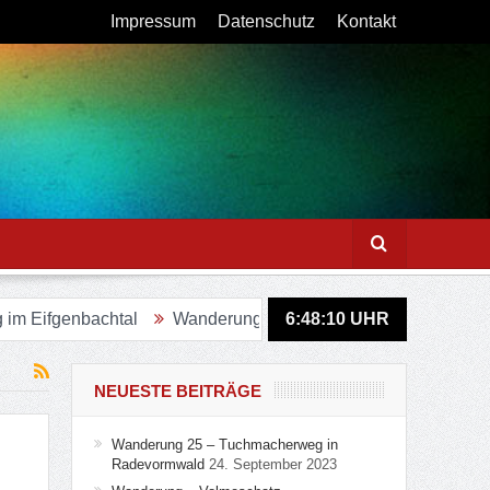
Impressum
Datenschutz
Kontakt
fgenbachtal
Wanderung – Sagenweg in Lindlar
6:48:11
UHR
Figuren
NEUESTE BEITRÄGE
Wanderung 25 – Tuchmacherweg in
Radevormwald
24. September 2023