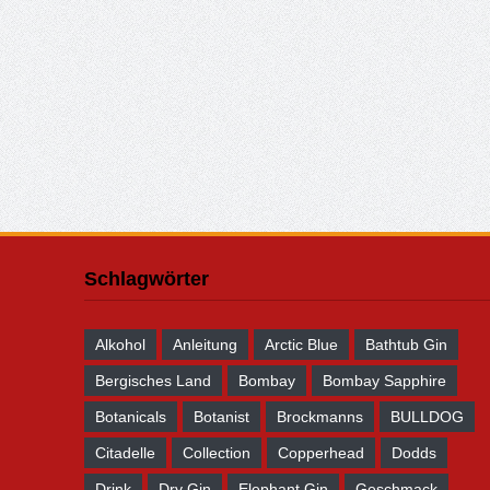
Schlagwörter
Alkohol
Anleitung
Arctic Blue
Bathtub Gin
Bergisches Land
Bombay
Bombay Sapphire
Botanicals
Botanist
Brockmanns
BULLDOG
Citadelle
Collection
Copperhead
Dodds
Drink
Dry Gin
Elephant Gin
Geschmack