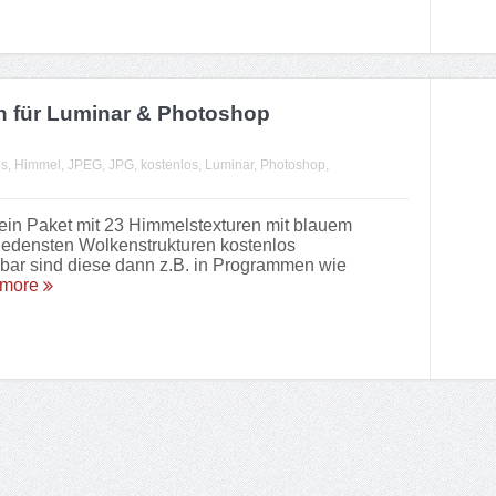
n für Luminar & Photoshop
es
,
Himmel
,
JPEG
,
JPG
,
kostenlos
,
Luminar
,
Photoshop
,
 ein Paket mit 23 Himmelstexturen mit blauem
edensten Wolkenstrukturen kostenlos
zbar sind diese dann z.B. in Programmen wie
 more