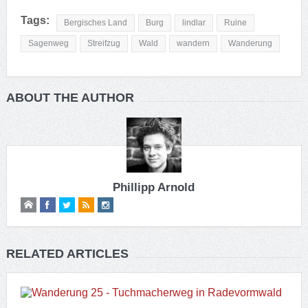
Tags:
Bergisches Land
Burg
lindlar
Ruine
Sagenweg
Streifzug
Wald
wandern
Wanderung
ABOUT THE AUTHOR
Phillipp Arnold
RELATED ARTICLES