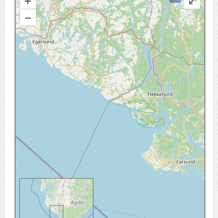
+
⤢
–