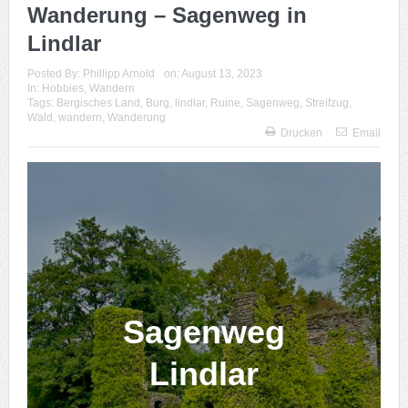
Wanderung – Sagenweg in
Lindlar
Posted By:
Phillipp Arnold
on:
August 13, 2023
In:
Hobbies
,
Wandern
Tags:
Bergisches Land
,
Burg
,
lindlar
,
Ruine
,
Sagenweg
,
Streifzug
,
Wald
,
wandern
,
Wanderung
Drucken
Email
Sagenweg
Lindlar