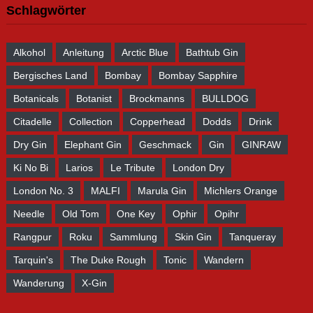
Schlagwörter
Alkohol
Anleitung
Arctic Blue
Bathtub Gin
Bergisches Land
Bombay
Bombay Sapphire
Botanicals
Botanist
Brockmanns
BULLDOG
Citadelle
Collection
Copperhead
Dodds
Drink
Dry Gin
Elephant Gin
Geschmack
Gin
GINRAW
Ki No Bi
Larios
Le Tribute
London Dry
London No. 3
MALFI
Marula Gin
Michlers Orange
Needle
Old Tom
One Key
Ophir
Opihr
Rangpur
Roku
Sammlung
Skin Gin
Tanqueray
Tarquin's
The Duke Rough
Tonic
Wandern
Wanderung
X-Gin