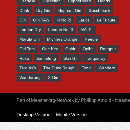
Citadelle
Collection
Copperhead
Dodds
Drink
Dry Gin
Elephant Gin
Geschmack
Gin
GINRAW
Ki No Bi
Larios
Le Tribute
London Dry
London No. 3
MALFI
Marula Gin
Michlers Orange
Needle
Old Tom
One Key
Ophir
Opihr
Rangpur
Roku
Sammlung
Skin Gin
Tanqueray
Tarquin's
The Duke Rough
Tonic
Wandern
Wanderung
X-Gin
Part of Maaster.org-Network by Phillipp Arnold - maaste
Desktop Version
Mobile Version