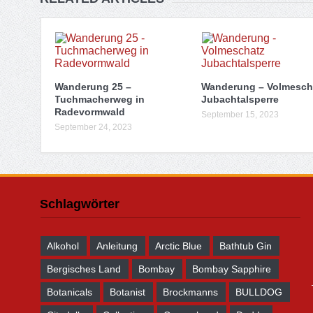
Wanderung 25 –
Wanderung – Volmesch
Tuchmacherweg in
Jubachtalsperre
Radevormwald
September 15, 2023
September 24, 2023
Schlagwörter
Alkohol
Anleitung
Arctic Blue
Bathtub Gin
Bergisches Land
Bombay
Bombay Sapphire
Botanicals
Botanist
Brockmanns
BULLDOG