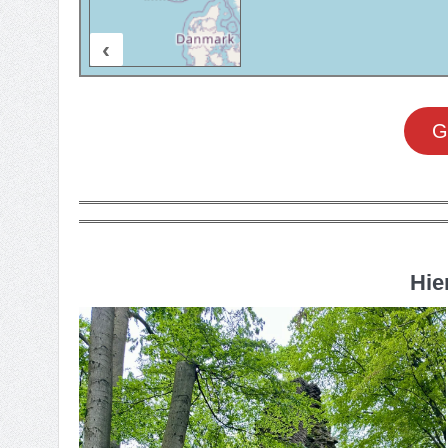
‹
20 km
G
Hie