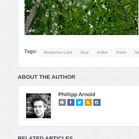
Tags:
Bergisches Land
Burg
lindlar
Ruine
S
ABOUT THE AUTHOR
Phillipp Arnold
RELATED ARTICLES