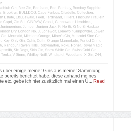
en
athtub Gin
,
Bee Gin
,
Beefeater
,
Boe
,
Bombay
,
Bombay Sapphire
,
s
,
Brooklyn
,
BULLDOG
,
Cape Fynbos
,
Citadelle
,
Collection
,
sh Estate
,
Etsu
,
ewald
,
Feel!
,
Ferdinand
,
Filliers
,
Finsbury
,
Fräulein
e Capri
,
Gin Sul
,
GINRAW
,
Grassl
,
Gunpowder
,
Hendricks
,
,
Junimperium
,
Juniper
,
Juniper Jack
,
Ki No Bi
,
Ki No Bi Haskap
ondon Dry
,
London No. 3
,
Lonewolf
,
Lonewolf Gunpowder
,
Löwen
 Gin
,
Mermaid
,
Michlers Orange
,
Miner's Gin
,
Muscatel Sloe Gin
,
e Key
,
Only Gin
,
Ophir
,
Opihr
,
Orange Marmelade
,
Perfect Crime
,
46
,
Rangpur
,
Raven Hills
,
Robymarton
,
Roku
,
Roner
,
Royal Magic
ipsmith
,
Six Dogs
,
Skin Gin
,
Snow White Gin
,
Swiss Gold Gin
,
,
Tonka
,
V-Sinne
,
Whitley Neill
,
Windspiel
,
Woodland
,
X-Gin
,
Z44
,
s über einige meiner Gins aus meiner Sammlung
te bereits berichtet habe, diese anhand meines
etc. gebe ich hier zusätzlich mal einen Ü...
Read