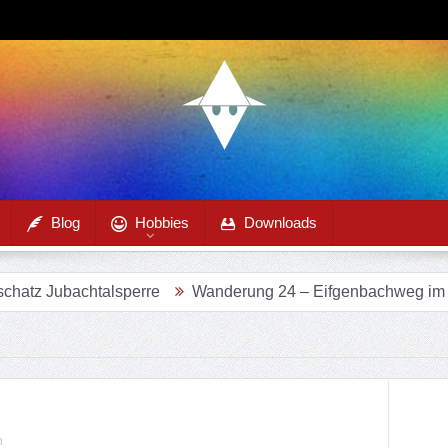
Blog
Hobbies
Downloads
alsperre
Wanderung 24 – Eifgenbachweg im Eifgenbachta
n