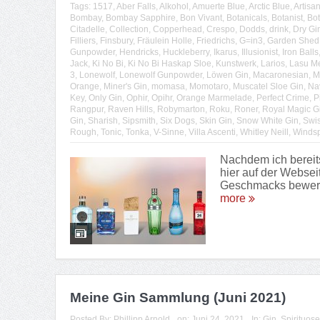
Tags:
1517
,
Aber Falls
,
Alkohol
,
Amuerte Blue
,
Arctic Blue
,
Artisa
Bombay
,
Bombay Sapphire
,
Bon Vivant
,
Botanicals
,
Botanist
,
Bot
Citadelle
,
Collection
,
Copperhead
,
Crespo
,
Dodds
,
drink
,
Dry Gi
Filliers
,
Finsbury
,
Fräulein Holle
,
Friedrichs
,
G=in3
,
Garden Shed
Gunpowder
,
Hendricks
,
Huckleberry
,
Ikarus
,
Illusionist
,
Iron Balls
Jack
,
Ki No Bi
,
Ki No Bi Haskap Sloe
,
Kunstwerk
,
Larios
,
Lasu M
3
,
Lonewolf
,
Lonewolf Gunpowder
,
Löwen Gin
,
Macaronesian
,
M
Orange
,
Miner's Gin
,
momasa
,
Momotaro
,
Muscatel Sloe Gin
,
Na
Key
,
Only Gin
,
Ophir
,
Opihr
,
Orange Marmelade
,
Perfect Crime
,
P
Rangpur
,
Raven Hills
,
Robymarton
,
Roku
,
Roner
,
Royal Magic G
Gin
,
Sharish
,
Sipsmith
,
Six Dogs
,
Skin Gin
,
Snow White Gin
,
Swis
Rough
,
Tonic
,
Tonka
,
V-Sinne
,
Villa Ascenti
,
Whitley Neill
,
Windsp
Nachdem ich bereit
hier auf der Websei
Geschmacks bewerte 
more
Meine Gin Sammlung (Juni 2021)
Posted By:
Phillipp Arnold
on:
Juni 24, 2021
In:
Gin
,
Spirituos