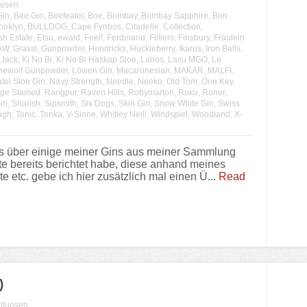
uosen
Gin
,
Bee Gin
,
Beefeater
,
Boe
,
Bombay
,
Bombay Sapphire
,
Bon
ooklyn
,
BULLDOG
,
Cape Fynbos
,
Citadelle
,
Collection
,
sh Estate
,
Etsu
,
ewald
,
Feel!
,
Ferdinand
,
Filliers
,
Finsbury
,
Fräulein
AW
,
Grassl
,
Gunpowder
,
Hendricks
,
Huckleberry
,
Ikarus
,
Iron Balls
,
 Jack
,
Ki No Bi
,
Ki No Bi Haskap Sloe
,
Larios
,
Lasu MGO
,
Le
newolf Gunpowder
,
Löwen Gin
,
Macaronesian
,
MAKAR
,
MALFI
,
tel Sloe Gin
,
Navy Strength
,
Needle
,
Neeka
,
Old Tom
,
One Key
,
ge Stained
,
Rangpur
,
Raven Hills
,
Robymarton
,
Roku
,
Roner
,
in
,
Sharish
,
Sipsmith
,
Six Dogs
,
Skin Gin
,
Snow White Gin
,
Swiss
ugh
,
Tonic
,
Tonka
,
V-Sinne
,
Whitley Neill
,
Windspiel
,
Woodland
,
X-
s über einige meiner Gins aus meiner Sammlung
te bereits berichtet habe, diese anhand meines
etc. gebe ich hier zusätzlich mal einen Ü...
Read
)
rituosen