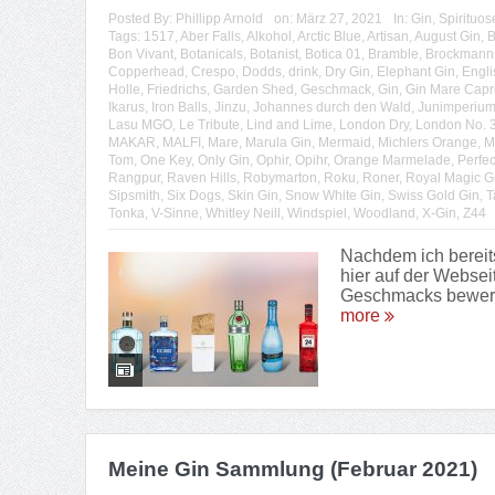
Posted By:
Phillipp Arnold
on:
März 27, 2021
In:
Gin
,
Spirituos
Tags:
1517
,
Aber Falls
,
Alkohol
,
Arctic Blue
,
Artisan
,
August Gin
,
B
Bon Vivant
,
Botanicals
,
Botanist
,
Botica 01
,
Bramble
,
Brockmann
Copperhead
,
Crespo
,
Dodds
,
drink
,
Dry Gin
,
Elephant Gin
,
Engli
Holle
,
Friedrichs
,
Garden Shed
,
Geschmack
,
Gin
,
Gin Mare Capr
Ikarus
,
Iron Balls
,
Jinzu
,
Johannes durch den Wald
,
Junimperiu
Lasu MGO
,
Le Tribute
,
Lind and Lime
,
London Dry
,
London No. 
MAKAR
,
MALFI
,
Mare
,
Marula Gin
,
Mermaid
,
Michlers Orange
,
M
Tom
,
One Key
,
Only Gin
,
Ophir
,
Opihr
,
Orange Marmelade
,
Perfec
Rangpur
,
Raven Hills
,
Robymarton
,
Roku
,
Roner
,
Royal Magic G
Sipsmith
,
Six Dogs
,
Skin Gin
,
Snow White Gin
,
Swiss Gold Gin
,
T
Tonka
,
V-Sinne
,
Whitley Neill
,
Windspiel
,
Woodland
,
X-Gin
,
Z44
Nachdem ich bereit
hier auf der Websei
Geschmacks bewerte 
more
Meine Gin Sammlung (Februar 2021)