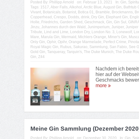
Posted By:
Phillipp Arnold
on:
Februar 13, 2021
In:
Gin
,
Spirit
Tags:
1517
,
Aber Falls
,
Alkohol
,
Arctic Blue
,
August Gin
,
Bathtub 
Vivant
,
Botanicals
,
Botanist
,
Botica 01
,
Bramble
,
Brockmanns
,
Br
Copperhead
,
Crespo
,
Dodds
,
drink
,
Dry Gin
,
Elephant Gin
,
Engli
Holle
,
Friedrichs
,
Garden Shed
,
Geschmack
,
Gin
,
Gin Sul
,
GINR
Jinzu
,
Johannes durch den Wald
,
Junimperium
,
Juniper
,
Juniper
Tribute
,
Lind and Lime
,
London Dry
,
London No. 3
,
Lonewolf
,
Lo
Mare
,
Marula Gin
,
Mermaid
,
Michlers Orange
,
Miner's Gin
,
Musca
Only Gin
,
Ophir
,
Opihr
,
Orange Marmelade
,
Perfect Crime
,
Pinota
Royal Magic Gin
,
Rubus
,
Sakurao
,
Sammlung
,
San Fabio
,
See G
Gold Gin
,
Tanqueray
,
Tarquin's
,
The Duke Munich
,
The Duke Ro
Gin
,
Z44
Nachdem ich bereit
hier auf der Websei
Geschmacks bewerte 
more
Meine Gin Sammlung (Dezember 2020
Posted By:
Phillipp Arnold
on:
Dezember 30, 2020
In:
Gin
,
Spi