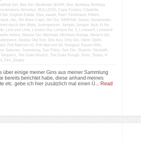
athtub Gin
,
Bee Gin
,
Beefeater
,
BOAR
,
Boe
,
Bombay
,
Bombay
rockmanns
,
Brooklyn
,
BULLDOG
,
Cape Fynbos
,
Citadelle
,
t Gin
,
English Estate
,
Etsu
,
ewald
,
Feel!
,
Ferdinand
,
Filliers
,
mack
,
Gin
,
Gin Mare Capri
,
Gin Sul
,
GINRAW
,
Grassl
,
Gunpowder
,
nnes durch den Wald
,
Junimperium
,
Juniper
,
Juniper Jack
,
Ki No
ute
,
Lind and Lime
,
London Dry
,
London No. 3
,
Lonewolf
,
Lonewolf
artin millers
,
Marula Gin
,
Mermaid
,
Michlers Orange
,
Miner's Gin
,
sterpiece
,
Neeka
,
Old Tom
,
One Key
,
Only Gin
,
Ophir
,
Opihr
,
ned
,
Poli Marconi 42
,
Poli Marconi 46
,
Rangpur
,
Raven Hills
,
ur
,
Sakurao
,
Sammlung
,
San Fabio
,
See Gin
,
Sharish
,
Sipsmith
,
,
Tarquin's
,
The Duke Munich
,
The Duke Rough
,
Tonic
,
Tonka
,
V-
II
,
Z44
,
Ziegler
s über einige meiner Gins aus meiner Sammlung
te bereits berichtet habe, diese anhand meines
etc. gebe ich hier zusätzlich mal einen Ü...
Read