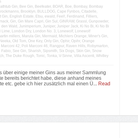
n
athtub Gin
,
Bee Gin
,
Beefeater
,
BOAR
,
Boe
,
Bombay
,
Bombay
rockmanns
,
Brooklyn
,
BULLDOG
,
Cape Fynbos
,
Citadelle
,
t Gin
,
English Estate
,
Etsu
,
ewald
,
Feel!
,
Ferdinand
,
Filliers
,
mack
,
Gin
,
Gin Mare Capri
,
Gin Sul
,
GINRAW
,
Grassl
,
Gunpowder
,
 den Wald
,
Junimperium
,
Juniper
,
Juniper Jack
,
Ki No Bi
,
Ki No Bi
d Lime
,
London Dry
,
London No. 3
,
Lonewolf
,
Lonewolf
artin millers
,
Marula Gin
,
Mermaid
,
Michlers Orange
,
Miner's Gin
,
Neeka
,
Old Tom
,
One Key
,
Only Gin
,
Ophir
,
Opihr
,
Orange
i Marconi 42
,
Poli Marconi 46
,
Rangpur
,
Raven Hills
,
Robymarton
,
 Fabio
,
See Gin
,
Sharish
,
Sipsmith
,
Six Dogs
,
Skin Gin
,
Snow
ch
,
The Duke Rough
,
Tonic
,
Tonka
,
V-Sinne
,
Villa Ascenti
,
Whitley
s über einige meiner Gins aus meiner Sammlung
te bereits berichtet habe, diese anhand meines
etc. gebe ich hier zusätzlich mal einen Ü...
Read