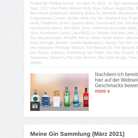
Posted By:
Phillipp Arnold
on:
April 25, 2021
In:
Gin
,
Spirituos
Tags:
1517
,
Aber Falls
,
Alkohol
,
Arctic Blue
,
Artisan
,
August Gin
,
B
Bon Vivant
,
Botanicals
,
Botanist
,
Botica 01
,
Bramble
,
Brockmann
Copperhead
,
Crespo
,
Dodds
,
drink
,
Dry Gin
,
Elephant Gin
,
Engli
Holle
,
Friedrichs
,
G=in3
,
Garden Shed
,
Geschmack
,
Gin
,
Gin Mar
Huckleberry
,
Ikarus
,
Iron Balls
,
Jinzu
,
Johannes durch den Wald
Sloe
,
Kunstwerk
,
Larios
,
Lasu MGO
,
Le Tribute
,
Lind and Lime
,
L
Gin
,
Macaronesian
,
MAKAR
,
MALFI
,
Mare
,
martin millers
,
Marula
Navy Strength
,
Needle
,
needle Masterpiece
,
Neeka
,
Old Tom
,
On
Pine Blossom
,
Pinotage Stained
,
Poli Marconi 42
,
Poli Marconi 
Gin
,
Rubus
,
Sakurao
,
Sammlung
,
San Fabio
,
See Gin
,
Sharish
,
S
Tanqueray
,
Tarquin's
,
The Duke Munich
,
The Duke Rough
,
Tonic
Ziegler
Nachdem ich bereit
hier auf der Websei
Geschmacks bewerte 
more
Meine Gin Sammlung (März 2021)