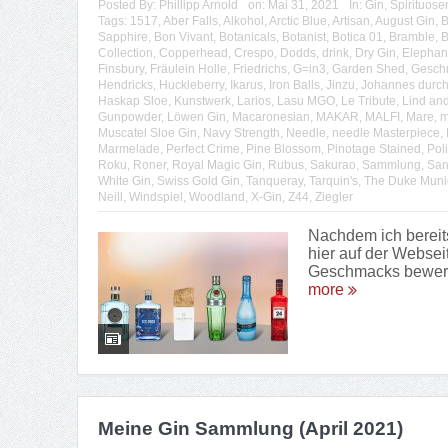
Posted By:
Phillipp Arnold
on:
Mai 31, 2021
In:
Gin
,
Spirituose
Tags:
1517
,
Aber Falls
,
Alkohol
,
Arctic Blue
,
Artisan
,
August Gin
,
B
Sapphire
,
Bon Vivant
,
Botanicals
,
Botanist
,
Botica 01
,
Bramble
,
B
Collection
,
Copperhead
,
Crespo
,
Dodds
,
drink
,
Dry Gin
,
Elephan
Finsbury
,
Fräulein Holle
,
Friedrichs
,
G=in3
,
Garden Shed
,
Gesch
Hendricks
,
Huckleberry
,
Ikarus
,
Iron Balls
,
Jinzu
,
Johannes durch
Haskap Sloe
,
Kunstwerk
,
Larios
,
Lasu MGO
,
Le Tribute
,
Lind an
Gunpowder
,
Löwen Gin
,
Macaronesian
,
MAKAR
,
MALFI
,
Mare
,
m
Muscatel Sloe Gin
,
Navy Strength
,
Needle
,
needle Masterpiece
,
Marmelade
,
Perfect Crime
,
Pine Blossom
,
Pinotage Stained
,
Pol
Roku
,
Roner
,
Royal Magic Gin
,
Rubus
,
Sakurao
,
Sammlung
,
San
White Gin
,
Swiss Gold Gin
,
Tanqueray
,
Tarquin's
,
The Duke Muni
Neill
,
Windspiel
,
Woodland
,
X-Gin
,
Z44
,
Ziegler
Nachdem ich bereit
hier auf der Websei
Geschmacks bewerte 
more
Meine Gin Sammlung (April 2021)