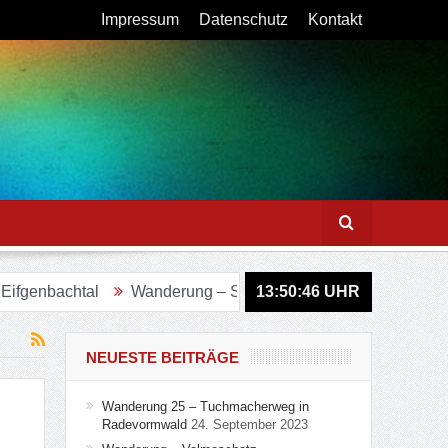
Impressum
Datenschutz
Kontakt
l
Wanderung – Sagenweg in Lindlar
13:50:47
Figurenweg Tour 11
UHR
NEUESTE BEITRÄGE
Wanderung 25 – Tuchmacherweg in
Radevormwald
24. September 2023