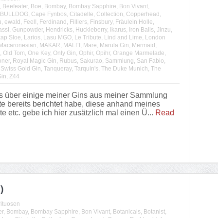
,
Beefeater
,
Boe
,
Bombay
,
Bombay Sapphire
,
Bon Vivant
,
BULLDOG
,
Cape Fynbos
,
Citadelle
,
Collection
,
Copperhead
,
u
,
ewald
,
Feel!
,
Ferdinand
,
Filliers
,
Finsbury
,
Fräulein Holle
,
assl
,
Gunpowder
,
Hendricks
,
Huckleberry
,
Ikarus
,
Iron Balls
,
Jinzu
,
kap Sloe
,
Larios
,
Lasu MGO
,
Le Tribute
,
Lind and Lime
,
London
Macaronesian
,
MAKAR
,
MALFI
,
Mare
,
Marula Gin
,
Mermaid
,
,
Old Tom
,
One Key
,
Only Gin
,
Ophir
,
Opihr
,
Orange Marmelade
,
ner
,
Royal Magic Gin
,
Rubus
,
Sakurao
,
Sammlung
,
San Fabio
,
,
Swiss Gold Gin
,
Tanqueray
,
Tarquin's
,
The Duke Munich
,
The
Gin
,
Z44
s über einige meiner Gins aus meiner Sammlung
te bereits berichtet habe, diese anhand meines
etc. gebe ich hier zusätzlich mal einen Ü...
Read
)
rituosen
er
,
Bombay
,
Bombay Sapphire
,
Bon Vivant
,
Botanicals
,
Botanist
,