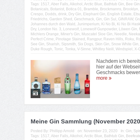
Tags:
1517
,
Aber Falls
,
Alkohol
,
Arctic Blue
,
Bathtub Gin
,
Bee Gin
Botanicals
,
Botanist
,
Botica 01
,
Bramble
,
Brockmanns
,
Brooklyn
,
Crespo
,
Dodds
,
drink
,
Dry Gin
,
Elephant Gin
,
English Estate
,
Ets
Friedrichs
,
Garden Shed
,
Geschmack
,
Gin
,
Gin Sul
,
GINRAW
,
Gr
Johannes durch den Wald
,
Junimperium
,
Ki No Bi
,
Ki No Bi Has
Dry
,
London No. 3
,
Lonewolf
,
Lonewolf Gunpowder
,
Löwen Gin
,
Michlers Orange
,
Miner's Gin
,
Muscatel Sloe Gin
,
Needle
,
Neeka
Perfect Crime
,
Pinotage Stained
,
Rangpur
,
Raven Hills
,
Roku
,
Ro
See Gin
,
Sharish
,
Sipsmith
,
Six Dogs
,
Skin Gin
,
Snow White Gin
Duke Rough
,
Tonic
,
Tonka
,
V-Sinne
,
Whitley Neill
,
Windspiel
,
X-
Nachdem ich bereit
hier auf der Websei
Geschmacks bewerte 
more
Meine Gin Sammlung (November 2020
Posted By:
Phillipp Arnold
on:
November 23, 2020
In:
Gin
,
Spi
Tags:
1517
,
Aber Falls
,
Alkohol
,
Arctic Blue
,
Bathtub Gin
,
Beefeat