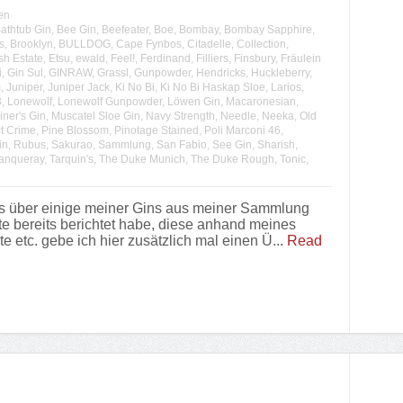
en
athtub Gin
,
Bee Gin
,
Beefeater
,
Boe
,
Bombay
,
Bombay Sapphire
,
s
,
Brooklyn
,
BULLDOG
,
Cape Fynbos
,
Citadelle
,
Collection
,
sh Estate
,
Etsu
,
ewald
,
Feel!
,
Ferdinand
,
Filliers
,
Finsbury
,
Fräulein
i
,
Gin Sul
,
GINRAW
,
Grassl
,
Gunpowder
,
Hendricks
,
Huckleberry
,
m
,
Juniper
,
Juniper Jack
,
Ki No Bi
,
Ki No Bi Haskap Sloe
,
Larios
,
3
,
Lonewolf
,
Lonewolf Gunpowder
,
Löwen Gin
,
Macaronesian
,
iner's Gin
,
Muscatel Sloe Gin
,
Navy Strength
,
Needle
,
Neeka
,
Old
t Crime
,
Pine Blossom
,
Pinotage Stained
,
Poli Marconi 46
,
in
,
Rubus
,
Sakurao
,
Sammlung
,
San Fabio
,
See Gin
,
Sharish
,
anqueray
,
Tarquin's
,
The Duke Munich
,
The Duke Rough
,
Tonic
,
s über einige meiner Gins aus meiner Sammlung
te bereits berichtet habe, diese anhand meines
etc. gebe ich hier zusätzlich mal einen Ü...
Read