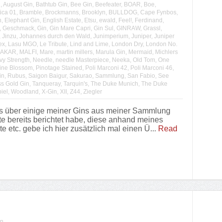
n
,
August Gin
,
Bathtub Gin
,
Bee Gin
,
Beefeater
,
BOAR
,
Boe
,
ica 01
,
Bramble
,
Brockmanns
,
Brooklyn
,
BULLDOG
,
Cape Fynbos
,
n
,
Elephant Gin
,
English Estate
,
Etsu
,
ewald
,
Feel!
,
Ferdinand
,
,
Geschmack
,
Gin
,
Gin Mare Capri
,
Gin Sul
,
GINRAW
,
Grassl
,
,
Jinzu
,
Johannes durch den Wald
,
Junimperium
,
Juniper
,
Juniper
ex
,
Lasu MGO
,
Le Tribute
,
Lind and Lime
,
London Dry
,
London No.
AKAR
,
MALFI
,
Mare
,
martin millers
,
Marula Gin
,
Mermaid
,
Michlers
vy Strength
,
Needle
,
needle Masterpiece
,
Neeka
,
Old Tom
,
One
ine Blossom
,
Pinotage Stained
,
Poli Marconi 42
,
Poli Marconi 46
,
in
,
Rubus
,
Saigon Baigur
,
Sakurao
,
Sammlung
,
San Fabio
,
See
s Gold Gin
,
Tanqueray
,
Tarquin's
,
The Duke Munich
,
The Duke
iel
,
Woodland
,
X-Gin
,
XII
,
Z44
,
Ziegler
s über einige meiner Gins aus meiner Sammlung
te bereits berichtet habe, diese anhand meines
etc. gebe ich hier zusätzlich mal einen Ü...
Read
en