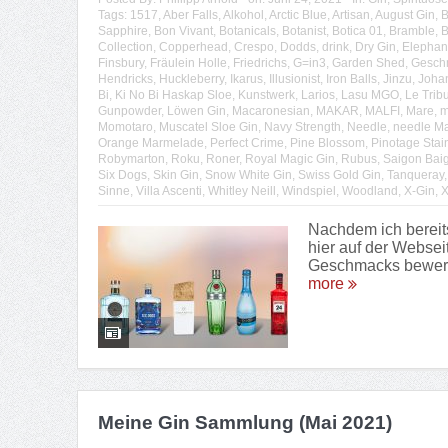
Tags:
1517
,
Aber Falls
,
Alkohol
,
Arctic Blue
,
Artisan
,
August Gin
,
B
Sapphire
,
Bon Vivant
,
Botanicals
,
Botanist
,
Botica 01
,
Bramble
,
B
Collection
,
Copperhead
,
Crespo
,
Dodds
,
drink
,
Dry Gin
,
Elephan
Finsbury
,
Fräulein Holle
,
Friedrichs
,
G=in3
,
Garden Shed
,
Gesch
Hendricks
,
Huckleberry
,
Ikarus
,
Illusionist
,
Iron Balls
,
Jinzu
,
Joha
Bi
,
Ki No Bi Haskap Sloe
,
Kunstwerk
,
Larios
,
Lasu MGO
,
Le Trib
Gunpowder
,
Löwen Gin
,
Macaronesian
,
MAKAR
,
MALFI
,
Mare
,
m
Momotaro
,
Muscatel Sloe Gin
,
Navy Strength
,
Needle
,
needle Ma
Orange Marmelade
,
Perfect Crime
,
Pine Blossom
,
Pinotage Stai
Robymarton
,
Roku
,
Roner
,
Royal Magic Gin
,
Rubus
,
Saigon Baig
Six Dogs
,
Skin Gin
,
Snow White Gin
,
Swiss Gold Gin
,
Tanqueray
Sinne
,
Villa Ascenti
,
Whitley Neill
,
Windspiel
,
Woodland
,
X-Gin
,
X
Nachdem ich bereit
hier auf der Websei
Geschmacks bewerte 
more
Meine Gin Sammlung (Mai 2021)