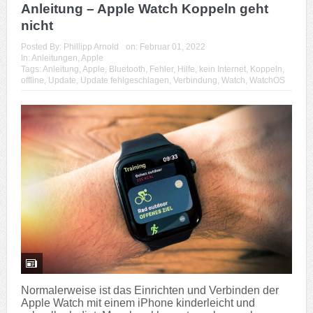
Anleitung – Apple Watch Koppeln geht
nicht
Posted By:
Phillipp Arnold
on:
Februar 01, 2022
In:
Anleitungen
,
Apple
Tags:
Anleitung
,
Apple
,
Bluetooth
,
Fehler
,
Hilfe
,
kein Internet
,
Koppeln
,
offline
,
Update
,
Update fehlgeschlagen
,
Verbindung
,
Watch
,
WatchOS
Normalerweise ist das Einrichten und Verbinden der
Apple Watch mit einem iPhone kinderleicht und