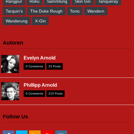
Rangpur
Roku
Sammlung
Skin Gin
Tanqueray
Tarquin's
The Duke Rough
Tonic
Wandern
Wanderung
X-Gin
Autoren
Evelyn Arnold
0 Comments
23 Posts
Phillipp Arnold
0 Comments
215 Posts
Follow Us