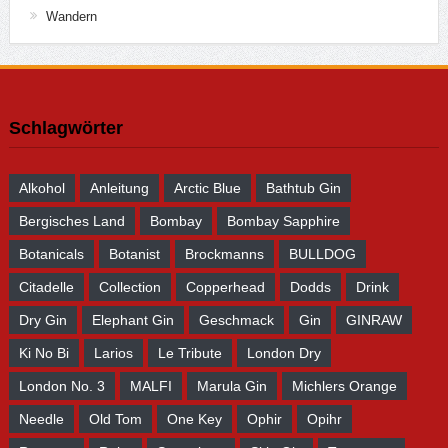
Wandern
Schlagwörter
Alkohol
Anleitung
Arctic Blue
Bathtub Gin
Bergisches Land
Bombay
Bombay Sapphire
Botanicals
Botanist
Brockmanns
BULLDOG
Citadelle
Collection
Copperhead
Dodds
Drink
Dry Gin
Elephant Gin
Geschmack
Gin
GINRAW
Ki No Bi
Larios
Le Tribute
London Dry
London No. 3
MALFI
Marula Gin
Michlers Orange
Needle
Old Tom
One Key
Ophir
Opihr