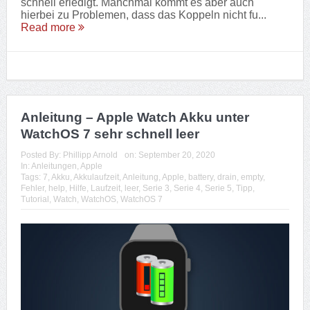
schnell erledigt. Manchmal kommt es aber auch
hierbei zu Problemen, dass das Koppeln nicht fu...
Read more
Anleitung – Apple Watch Akku unter
WatchOS 7 sehr schnell leer
Posted By:
Phillipp Arnold
on:
September 20, 2020
In:
Anleitungen
,
Apple
Tags:
7
,
Akku
,
Akkulaufzeit
,
Anleitung
,
Apple
,
battery
,
drain
,
empty
,
Fehler
,
help
,
Hilfe
,
Laufzeit
,
leer
,
Serie 3
,
Serie 4
,
Serie 5
,
Tipp
,
Tutorial
,
Watch
,
WatchOS
,
WatchOS 7