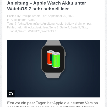
Anleitung – Apple Watch Akku unter
WatchOS 7 sehr schnell leer
Posted By:
Phillipp Arnold
on:
September 20, 2020
In:
Anleitungen
,
Apple
Tags:
7
,
Akku
,
Akkulaufzeit
,
Anleitung
,
Apple
,
battery
,
drain
,
empty
,
Fehler
,
help
,
Hilfe
,
Laufzeit
,
leer
,
Serie 3
,
Serie 4
,
Serie 5
,
Tipp
,
Tutorial
,
Watch
,
WatchOS
,
WatchOS 7
Erst vor ein paar Tagen hat Apple die neueste Version