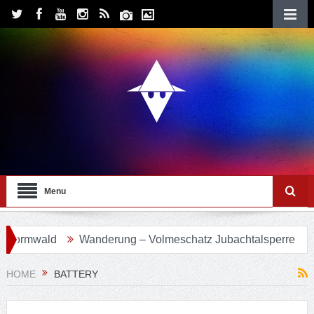
Menu
vormwald
Wanderung – Volmeschatz Jubachtalsperre
Wa
HOME
BATTERY