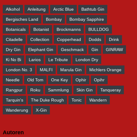
Alkohol
Anleitung
Arctic Blue
Bathtub Gin
Bergisches Land
Bombay
Bombay Sapphire
Botanicals
Botanist
Brockmanns
BULLDOG
Citadelle
Collection
Copperhead
Dodds
Drink
Dry Gin
Elephant Gin
Geschmack
Gin
GINRAW
Ki No Bi
Larios
Le Tribute
London Dry
London No. 3
MALFI
Marula Gin
Michlers Orange
Needle
Old Tom
One Key
Ophir
Opihr
Rangpur
Roku
Sammlung
Skin Gin
Tanqueray
Tarquin's
The Duke Rough
Tonic
Wandern
Wanderung
X-Gin
Autoren