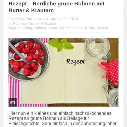
Rezept – Herrliche grüne Bohnen mit
Butter & Kräutern
Posted By:
Phillipp Arnold
on:
April 23, 2018
In:
Hobbies
,
Kochen & Rezepte
Tags:
Anleitung
,
Bohnen
,
essen
,
Kochen
,
Kräuter
,
Küche
,
Rezept
Hier nun ein kleines und einfach nachzukochendes
Rezept für grüne Bohnen als Beilage für
Fleischgerichte. Sehr einfach in der Zubereitung, aber