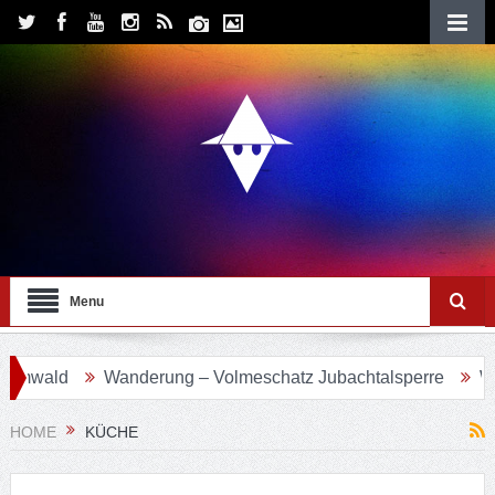
Menu
wald
Wanderung – Volmeschatz Jubachtalsperre
Wande
HOME
KÜCHE