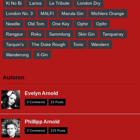
Ki No Bi
Larios
Le Tribute
London Dry
London No. 3
MALFI
Marula Gin
Michlers Orange
Needle
Old Tom
One Key
Ophir
Opihr
Rangpur
Roku
Sammlung
Skin Gin
Tanqueray
Tarquin's
The Duke Rough
Tonic
Wandern
Wanderung
X-Gin
Autoren
Evelyn Arnold
0 Comments
23 Posts
Phillipp Arnold
0 Comments
215 Posts