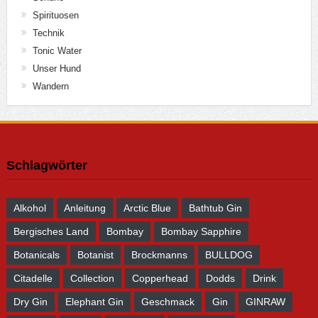
Spirituosen
Technik
Tonic Water
Unser Hund
Wandern
Schlagwörter
Alkohol
Anleitung
Arctic Blue
Bathtub Gin
Bergisches Land
Bombay
Bombay Sapphire
Botanicals
Botanist
Brockmanns
BULLDOG
Citadelle
Collection
Copperhead
Dodds
Drink
Dry Gin
Elephant Gin
Geschmack
Gin
GINRAW