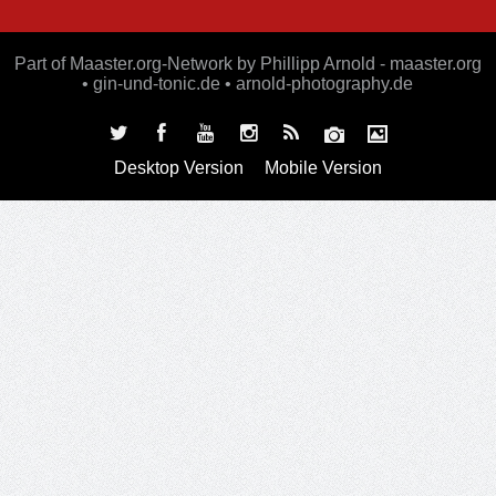
Part of Maaster.org-Network by Phillipp Arnold - maaster.org
• gin-und-tonic.de • arnold-photography.de
Desktop Version
Mobile Version