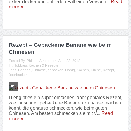
extrem lecker und auf jeden Fall einen Versuch...
Read
more
Rezept – Gebackene Banane wie beim
Chinesen
Posted By:
Phillipp Arnold
on:
April 23, 2018
In:
Hobbies
,
Kochen & Rezepte
Tags:
Banane
,
Chinese
,
gebacken
,
Honig
,
Kochen
,
Küche
,
Rezept
,
überbacken
Hier gibt es ein super einfaches, aber geniales Rezept,
wie ihr schnell gebackene Bananen zu hause machen
könnt, die genauso schmecken, wie beim guten
Chinesen. Am besten schmecken sie mit V...
Read
more