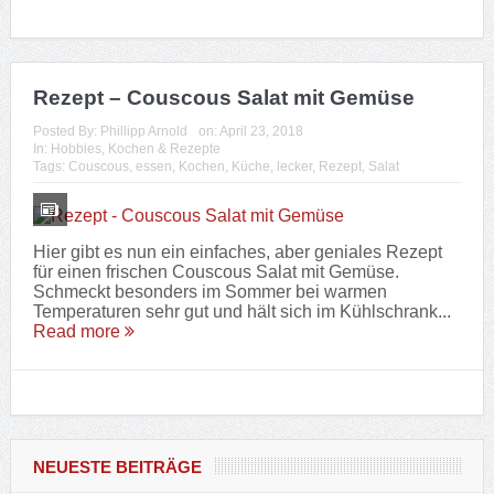
Rezept – Couscous Salat mit Gemüse
Posted By:
Phillipp Arnold
on:
April 23, 2018
In:
Hobbies
,
Kochen & Rezepte
Tags:
Couscous
,
essen
,
Kochen
,
Küche
,
lecker
,
Rezept
,
Salat
Hier gibt es nun ein einfaches, aber geniales Rezept
für einen frischen Couscous Salat mit Gemüse.
Schmeckt besonders im Sommer bei warmen
Temperaturen sehr gut und hält sich im Kühlschrank...
Read more
NEUESTE BEITRÄGE