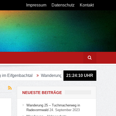
Impressum
Datenschutz
Kontakt
fgenbachtal
Wanderung – Sagenweg in Lindlar
21:24:11
UHR
Figuren
NEUESTE BEITRÄGE
Wanderung 25 – Tuchmacherweg in
Radevormwald
24. September 2023