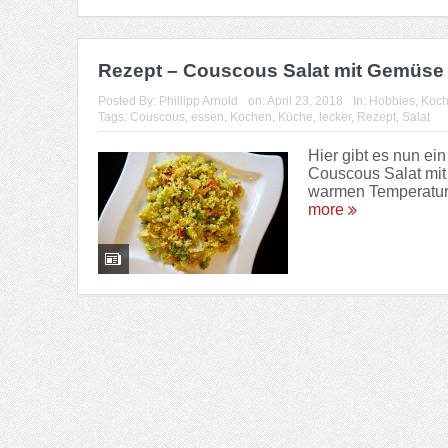
Rezept – Couscous Salat mit Gemüse
Posted By:
Phillipp Arnold
on:
April 23, 2018
In:
Hobbies
,
Koch
Tags:
Couscous
,
essen
,
Kochen
,
Küche
,
lecker
,
Rezept
,
Salat
Hier gibt es nun ein
Couscous Salat mi
warmen Temperature
more