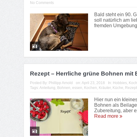
No Comments
Bald steht ein 90. 
soll natürlich am li
fremden Umgebung a
Rezept – Herrliche grüne Bohnen mit 
Posted By:
Phillipp Arnold
on:
April 23, 2018
In:
Hobbies
,
Koch
Tags:
Anleitung
,
Bohnen
,
essen
,
Kochen
,
Kräuter
,
Küche
,
Rezept
Hier nun ein klein
Bohnen als Beilage 
Zubereitung, aber e
Read more