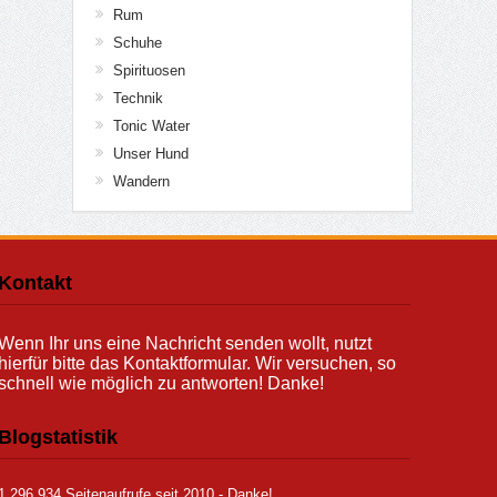
Rum
Schuhe
Spirituosen
Technik
Tonic Water
Unser Hund
Wandern
Kontakt
Wenn Ihr uns eine Nachricht senden wollt, nutzt
hierfür bitte das Kontaktformular. Wir versuchen, so
schnell wie möglich zu antworten! Danke!
Blogstatistik
1.296.934 Seitenaufrufe seit 2010 - Danke!