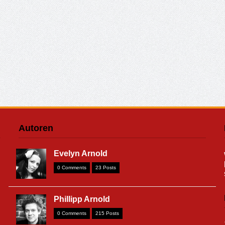
Autoren
Evelyn Arnold
0 Comments
23 Posts
Phillipp Arnold
0 Comments
215 Posts