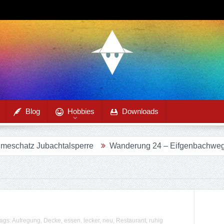
Blog
Hobbies
Downloads
tz Jubachtalsperre
Wanderung 24 – Eifgenbachweg im Ei
ags:
Aufregung
,
Decke
,
essen
,
lecker
,
neu
,
Restaurant
,
ruhig