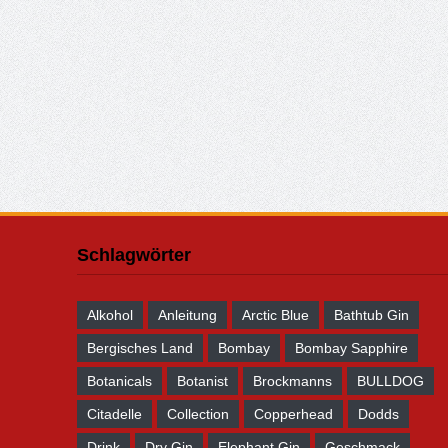
Schlagwörter
Alkohol
Anleitung
Arctic Blue
Bathtub Gin
Bergisches Land
Bombay
Bombay Sapphire
Botanicals
Botanist
Brockmanns
BULLDOG
Citadelle
Collection
Copperhead
Dodds
Drink
Dry Gin
Elephant Gin
Geschmack