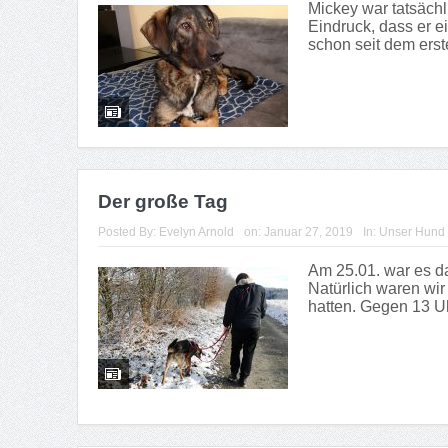
Mickey war tatsäch
Eindruck, dass er e
schon seit dem erst
Der große Tag
Posted By:
Evelyn Arnold
on:
Januar 27, 2019
In:
Unser Hund
Am 25.01. war es d
Natürlich waren wir
hatten. Gegen 13 Uh