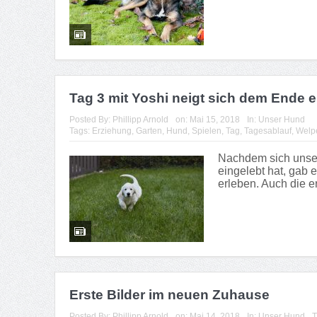
Tag 3 mit Yoshi neigt sich dem Ende
Posted By:
Phillipp Arnold
on:
Mai 15, 2018
In:
Unser Hund
Tags:
Erziehung
,
Garten
,
Hund
,
Spielen
,
Tag
,
Tagesablauf
,
Welp
Nachdem sich unser 
eingelebt hat, gab 
erleben. Auch die e
Erste Bilder im neuen Zuhause
Posted By:
Phillipp Arnold
on:
Mai 14, 2018
In:
Unser Hund
T