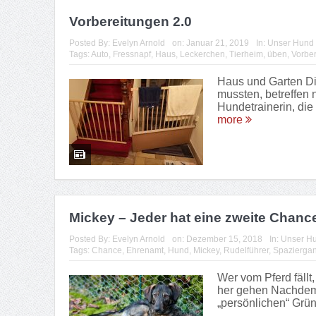
Vorbereitungen 2.0
Posted By:
Evelyn Arnold
on:
Januar 21, 2019
In:
Unser Hund
Tags:
Auto
,
Fressnapf
,
Haus
,
Leckerchen
,
Tierheim
,
üben
,
Vorbe
Haus und Garten Di
mussten, betreffen 
Hundetrainerin, die
more
Mickey – Jeder hat eine zweite Chance
Posted By:
Evelyn Arnold
on:
Dezember 15, 2018
In:
Unser H
Tags:
Chance
,
Ehrenamt
,
Hund
,
Mickey
,
Rudelführer
,
Spazierga
Wer vom Pferd fällt
her gehen Nachdem
„persönlichen“ Grün