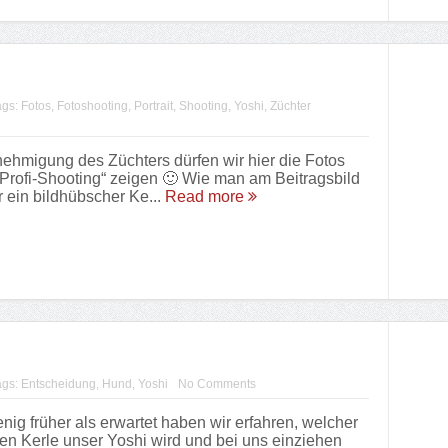
ags:
Fotos
,
Fotoshooting
,
Portrait
,
Shooting
,
Yoshi
,
Züchter
nehmigung des Züchters dürfen wir hier die Fotos
Profi-Shooting“ zeigen 🙂 Wie man am Beitragsbild
er ein bildhübscher Ke...
Read more
ags:
Entscheidung
,
Hund
,
Yoshi
No Comments
enig früher als erwartet haben wir erfahren, welcher
hen Kerle unser Yoshi wird und bei uns einziehen