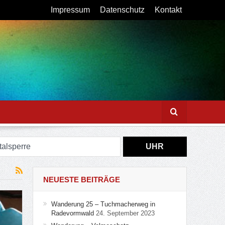
Impressum
Datenschutz
Kontakt
alsperre
UHR
Figurenweg Tour 11 – Inka
NEUESTE BEITRÄGE
dbröl
Wanderung 25 – Tuchmacherweg in
Radevormwald
24. September 2023