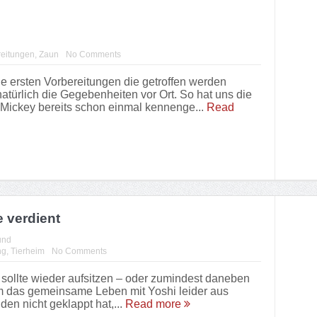
reitungen
,
Zaun
No Comments
e ersten Vorbereitungen die getroffen werden
natürlich die Gegebenheiten vor Ort. So hat uns die
 Mickey bereits schon einmal kennenge...
Read
 verdient
und
ng
,
Tierheim
No Comments
, sollte wieder aufsitzen – oder zumindest daneben
 das gemeinsame Leben mit Yoshi leider aus
den nicht geklappt hat,...
Read more