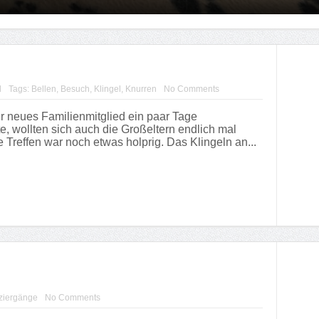
d
Tags:
Bellen
,
Besuch
,
Klingel
,
Knurren
No Comments
 neues Familienmitglied ein paar Tage
 wollten sich auch die Großeltern endlich mal
e Treffen war noch etwas holprig. Das Klingeln an...
ziergänge
No Comments