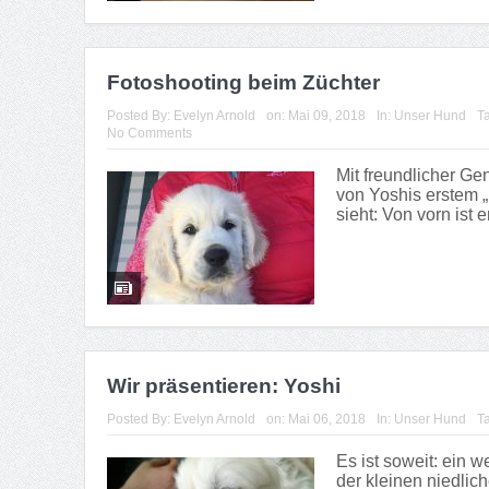
Fotoshooting beim Züchter
Posted By:
Evelyn Arnold
on:
Mai 09, 2018
In:
Unser Hund
T
No Comments
Mit freundlicher Ge
von Yoshis erstem „
sieht: Von vorn ist 
Wir präsentieren: Yoshi
Posted By:
Evelyn Arnold
on:
Mai 06, 2018
In:
Unser Hund
T
Es ist soweit: ein w
der kleinen niedlic