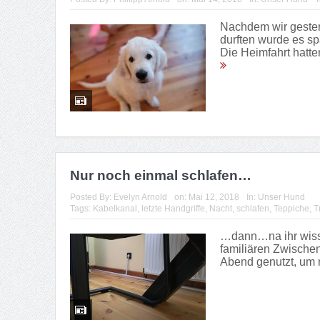
Nachdem wir gester
durften wurde es sp
Die Heimfahrt hatten
Nur noch einmal schlafen…
Posted By:
Evelyn Arnold
on:
Mai 12, 2018
In:
Unser Hund
Tags:
Kabelkanal
,
letzte Handgriffe
,
Nacht
,
schlafen
,
Teppiche
,
T
…dann…na ihr wisst
familiären Zwischen
Abend genutzt, um n