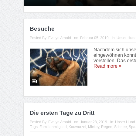
Besuche
Posted By:
Evelyn Arnold
on:
Februar 05, 2019
In:
Unser Hun
Nachdem sich unser
eingewöhnen konnte,
vorstellen. Das erst
Read more
Die ersten Tage zu Dritt
Posted By:
Evelyn Arnold
on:
Januar 28, 2019
In:
Unser Hund
Tags:
Familienmitglied
,
Kauwurzel
,
Mickey
,
Regen
,
Schnee
,
Spa