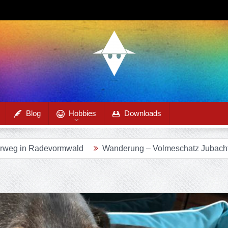
Blog
Hobbies
Downloads
rweg in Radevormwald
Wanderung – Volmeschatz Jubacht
weg im Eifgenbachtal
Wanderung – Sagenweg in Lindlar
 Spaniel
Wanderung – Hexenroute in Odenthal
nweg in Solingen
Wanderung 22 – Waldmythenweg in Wal