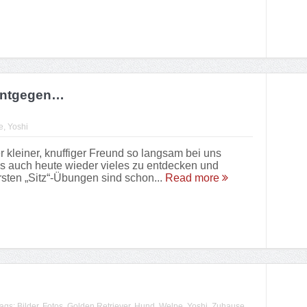
 entgegen…
e
,
Yoshi
kleiner, knuffiger Freund so langsam bei uns
es auch heute wieder vieles zu entdecken und
rsten „Sitz“-Übungen sind schon...
Read more
ags:
Bilder
,
Fotos
,
Golden Retriever
,
Hund
,
Welpe
,
Yoshi
,
Zuhause