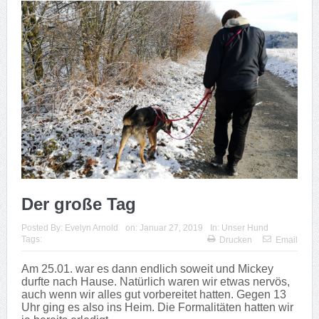
Der große Tag
Posted By:
Evelyn Arnold
on:
Januar 27, 2019
In:
Unser Hund
Tags:
Drucken
Email
Am 25.01. war es dann endlich soweit und Mickey
durfte nach Hause. Natürlich waren wir etwas nervös,
auch wenn wir alles gut vorbereitet hatten. Gegen 13
Uhr ging es also ins Heim. Die Formalitäten hatten wir