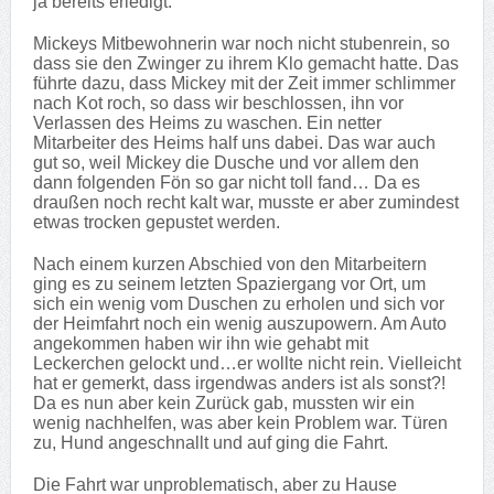
ja bereits erledigt.
Mickeys Mitbewohnerin war noch nicht stubenrein, so
dass sie den Zwinger zu ihrem Klo gemacht hatte. Das
führte dazu, dass Mickey mit der Zeit immer schlimmer
nach Kot roch, so dass wir beschlossen, ihn vor
Verlassen des Heims zu waschen. Ein netter
Mitarbeiter des Heims half uns dabei. Das war auch
gut so, weil Mickey die Dusche und vor allem den
dann folgenden Fön so gar nicht toll fand… Da es
draußen noch recht kalt war, musste er aber zumindest
etwas trocken gepustet werden.
Nach einem kurzen Abschied von den Mitarbeitern
ging es zu seinem letzten Spaziergang vor Ort, um
sich ein wenig vom Duschen zu erholen und sich vor
der Heimfahrt noch ein wenig auszupowern. Am Auto
angekommen haben wir ihn wie gehabt mit
Leckerchen gelockt und…er wollte nicht rein. Vielleicht
hat er gemerkt, dass irgendwas anders ist als sonst?!
Da es nun aber kein Zurück gab, mussten wir ein
wenig nachhelfen, was aber kein Problem war. Türen
zu, Hund angeschnallt und auf ging die Fahrt.
Die Fahrt war unproblematisch, aber zu Hause