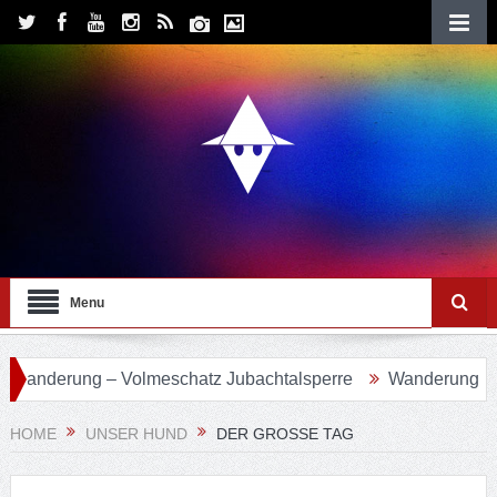
Menu
rung – Volmeschatz Jubachtalsperre
Wanderung 24 – Eifg
HOME
UNSER HUND
DER GROSSE TAG