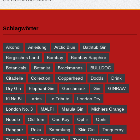
Schlagwörter
Alkohol
Anleitung
Arctic Blue
Bathtub Gin
Bergisches Land
Bombay
Bombay Sapphire
Botanicals
Botanist
Brockmanns
BULLDOG
Citadelle
Collection
Copperhead
Dodds
Drink
Dry Gin
Elephant Gin
Geschmack
Gin
GINRAW
Ki No Bi
Larios
Le Tribute
London Dry
London No. 3
MALFI
Marula Gin
Michlers Orange
Needle
Old Tom
One Key
Ophir
Opihr
Rangpur
Roku
Sammlung
Skin Gin
Tanqueray
Tarquin's
The Duke Rough
Tonic
Wandern