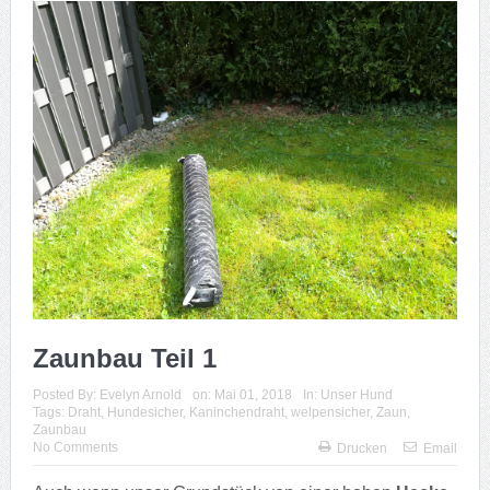
Zaunbau Teil 1
Posted By:
Evelyn Arnold
on:
Mai 01, 2018
In:
Unser Hund
Tags:
Draht
,
Hundesicher
,
Kaninchendraht
,
welpensicher
,
Zaun
,
Zaunbau
No Comments
Drucken
Email