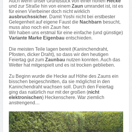
Auch wenn unser Grundstück von einer hohen
Hecke
und zur Straße hin von einem
Zaun
umrandet ist, ist es
für einen Vierbeiner doch nicht wirklich
ausbruchssicher
. Damit Yoshi nicht bei erstbester
Gelegenheit auf eigene Faust die
Nachbarn
besucht,
muss also noch ein Zaun her.
Wir haben uns erstmal für eine einfache (und günstige)
Variante Marke Eigenbau
entschieden.
Die meisten Teile lagen bereit (Kaninchendraht,
Pfosten, dicker Draht), so dass wir den heutigen
Feiertag gut zum
Zaunbau
nutzen konnten. Auch das
Wetter hat mitgespielt und es ist trocken geblieben.
Zu Beginn wurde die Hecke auf Höhe des Zauns ein
bisschen beigeschnitten, da sie möglichst in den
Kaninchendraht wachsen soll. Durch den Feiertag
ging das natürlich nur mit der großen (
nicht
elektronischen
) Heckenschere. War ziemlich
anstrengend…