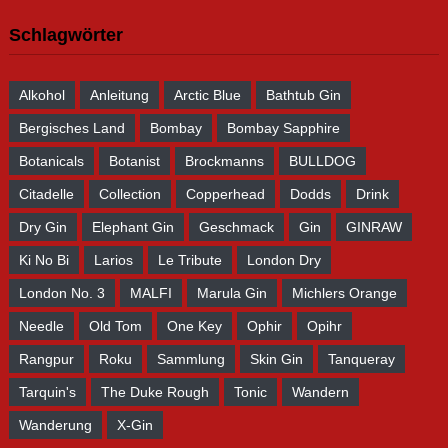
Schlagwörter
Alkohol
Anleitung
Arctic Blue
Bathtub Gin
Bergisches Land
Bombay
Bombay Sapphire
Botanicals
Botanist
Brockmanns
BULLDOG
Citadelle
Collection
Copperhead
Dodds
Drink
Dry Gin
Elephant Gin
Geschmack
Gin
GINRAW
Ki No Bi
Larios
Le Tribute
London Dry
London No. 3
MALFI
Marula Gin
Michlers Orange
Needle
Old Tom
One Key
Ophir
Opihr
Rangpur
Roku
Sammlung
Skin Gin
Tanqueray
Tarquin's
The Duke Rough
Tonic
Wandern
Wanderung
X-Gin