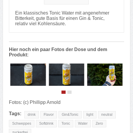
Ein klassisches Tonic Water mit angenehmer
Bitterkeit, gute Basis für einen Gin & Tonic,
relativ viel Kohlensäure.
Hier noch ein paar Fotos der Dose und dem
Produkt:
Fotos: (c) Phillipp Arnold
Tags:
drink
Flavor
Gin&Tonic
light
neutral
Schweppes
Softdrink
Tonic
Water
Zero
zuckerfrei