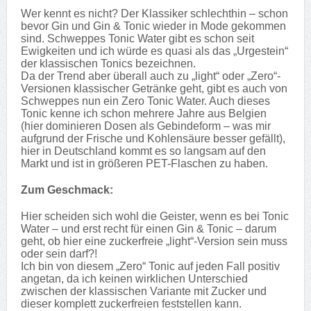
Wer kennt es nicht? Der Klassiker schlechthin – schon
bevor Gin und Gin & Tonic wieder in Mode gekommen
sind. Schweppes Tonic Water gibt es schon seit
Ewigkeiten und ich würde es quasi als das „Urgestein“
der klassischen Tonics bezeichnen.
Da der Trend aber überall auch zu „light“ oder „Zero“-
Versionen klassischer Getränke geht, gibt es auch von
Schweppes nun ein Zero Tonic Water. Auch dieses
Tonic kenne ich schon mehrere Jahre aus Belgien
(hier dominieren Dosen als Gebindeform – was mir
aufgrund der Frische und Kohlensäure besser gefällt),
hier in Deutschland kommt es so langsam auf den
Markt und ist in größeren PET-Flaschen zu haben.
Zum Geschmack:
Hier scheiden sich wohl die Geister, wenn es bei Tonic
Water – und erst recht für einen Gin & Tonic – darum
geht, ob hier eine zuckerfreie „light“-Version sein muss
oder sein darf?!
Ich bin von diesem „Zero“ Tonic auf jeden Fall positiv
angetan, da ich keinen wirklichen Unterschied
zwischen der klassischen Variante mit Zucker und
dieser komplett zuckerfreien feststellen kann.