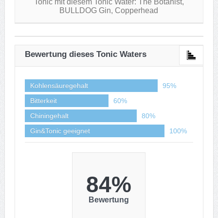
Tonic mit diesem Tonic Water: The Botanist,
BULLDOG Gin, Copperhead
Bewertung dieses Tonic Waters
Kohlensäuregehalt
95%
Bitterkeit
60%
Chiningehalt
80%
Gin&Tonic geeignet
100%
84%
Bewertung