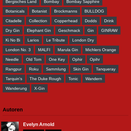
Bergisches Land
Bombay
Bombay Sapphire
Botanicals
Botanist
Brockmanns
BULLDOG
Citadelle
Collection
Copperhead
Dodds
Drink
Dry Gin
Elephant Gin
Geschmack
Gin
GINRAW
Ki No Bi
Larios
Le Tribute
London Dry
London No. 3
MALFI
Marula Gin
Michlers Orange
Needle
Old Tom
One Key
Ophir
Opihr
Rangpur
Roku
Sammlung
Skin Gin
Tanqueray
Tarquin's
The Duke Rough
Tonic
Wandern
Wanderung
X-Gin
Autoren
Evelyn Arnold