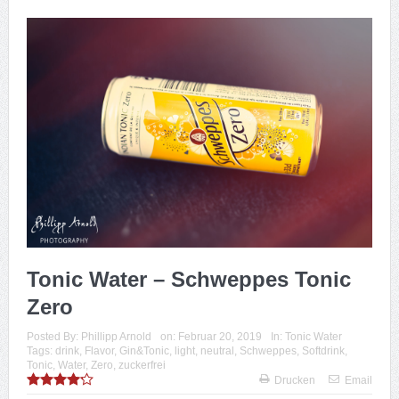
Tonic Water – Schweppes Tonic
Zero
Posted By:
Phillipp Arnold
on:
Februar 20, 2019
In:
Tonic Water
Tags:
drink
,
Flavor
,
Gin&Tonic
,
light
,
neutral
,
Schweppes
,
Softdrink
,
Tonic
,
Water
,
Zero
,
zuckerfrei
Drucken
Email