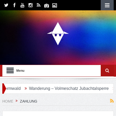
Menu
ormwald
Wanderung – Volmeschatz Jubachtalsperre
Wa
HOME
ZAHLUNG