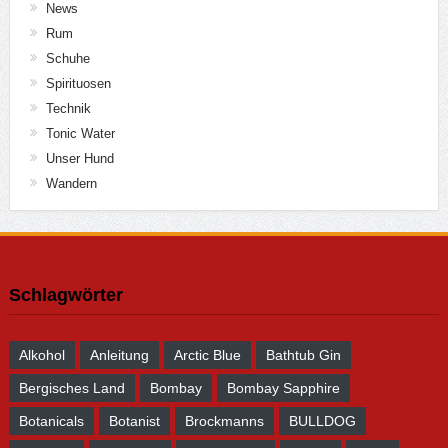
News
Rum
Schuhe
Spirituosen
Technik
Tonic Water
Unser Hund
Wandern
Schlagwörter
Alkohol
Anleitung
Arctic Blue
Bathtub Gin
Bergisches Land
Bombay
Bombay Sapphire
Botanicals
Botanist
Brockmanns
BULLDOG