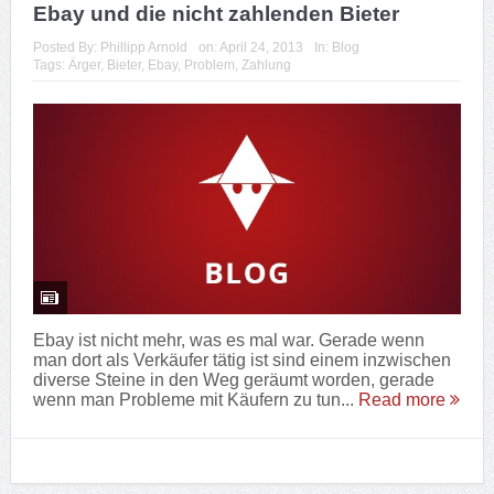
Ebay und die nicht zahlenden Bieter
Posted By:
Phillipp Arnold
on:
April 24, 2013
In:
Blog
Tags:
Ärger
,
Bieter
,
Ebay
,
Problem
,
Zahlung
Ebay ist nicht mehr, was es mal war. Gerade wenn
man dort als Verkäufer tätig ist sind einem inzwischen
diverse Steine in den Weg geräumt worden, gerade
wenn man Probleme mit Käufern zu tun...
Read more