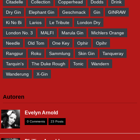
Citadelle
Collection
Copperhead
Dodds
Drink
Dry Gin
Elephant Gin
Geschmack
Gin
GINRAW
Ki No Bi
Larios
Le Tribute
London Dry
London No. 3
MALFI
Marula Gin
Michlers Orange
Needle
Old Tom
One Key
Ophir
Opihr
Rangpur
Roku
Sammlung
Skin Gin
Tanqueray
Tarquin's
The Duke Rough
Tonic
Wandern
Wanderung
X-Gin
Autoren
Evelyn Arnold
0 Comments
23 Posts