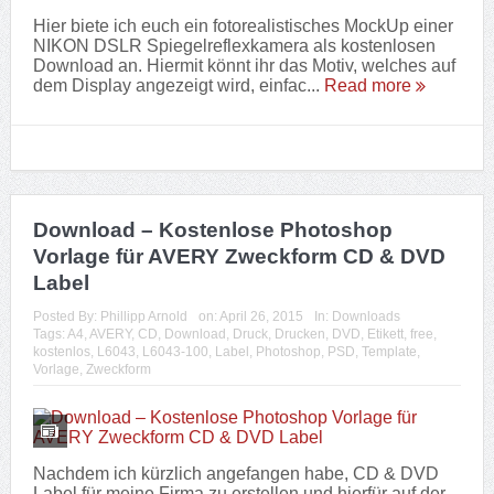
Hier biete ich euch ein fotorealistisches MockUp einer
NIKON DSLR Spiegelreflexkamera als kostenlosen
Download an. Hiermit könnt ihr das Motiv, welches auf
dem Display angezeigt wird, einfac...
Read more
Download – Kostenlose Photoshop
Vorlage für AVERY Zweckform CD & DVD
Label
Posted By:
Phillipp Arnold
on:
April 26, 2015
In:
Downloads
Tags:
A4
,
AVERY
,
CD
,
Download
,
Druck
,
Drucken
,
DVD
,
Etikett
,
free
,
kostenlos
,
L6043
,
L6043-100
,
Label
,
Photoshop
,
PSD
,
Template
,
Vorlage
,
Zweckform
Nachdem ich kürzlich angefangen habe, CD & DVD
Label für meine Firma zu erstellen und hierfür auf der