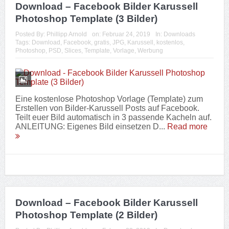
Download – Facebook Bilder Karussell
Photoshop Template (3 Bilder)
Posted By:
Phillipp Arnold
on:
Februar 24, 2019
In:
Downloads
Tags:
Download
,
Facebook
,
gratis
,
JPG
,
Karussell
,
kostenlos
,
Photoshop
,
PSD
,
Slices
,
Template
,
Vorlage
,
Werbung
Eine kostenlose Photoshop Vorlage (Template) zum
Erstellen von Bilder-Karussell Posts auf Facebook.
Teilt euer Bild automatisch in 3 passende Kacheln auf.
ANLEITUNG: Eigenes Bild einsetzen D...
Read more
Download – Facebook Bilder Karussell
Photoshop Template (2 Bilder)