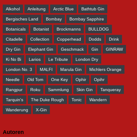
Alkohol
Anleitung
Arctic Blue
Bathtub Gin
Bergisches Land
Bombay
Bombay Sapphire
Botanicals
Botanist
Brockmanns
BULLDOG
Citadelle
Collection
Copperhead
Dodds
Drink
Dry Gin
Elephant Gin
Geschmack
Gin
GINRAW
Ki No Bi
Larios
Le Tribute
London Dry
London No. 3
MALFI
Marula Gin
Michlers Orange
Needle
Old Tom
One Key
Ophir
Opihr
Rangpur
Roku
Sammlung
Skin Gin
Tanqueray
Tarquin's
The Duke Rough
Tonic
Wandern
Wanderung
X-Gin
Autoren