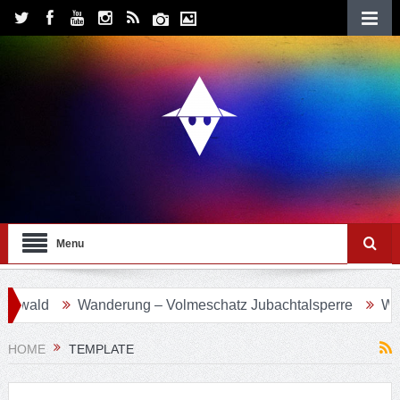
Menu
ald
Wanderung – Volmeschatz Jubachtalsperre
Wanderu
HOME
TEMPLATE