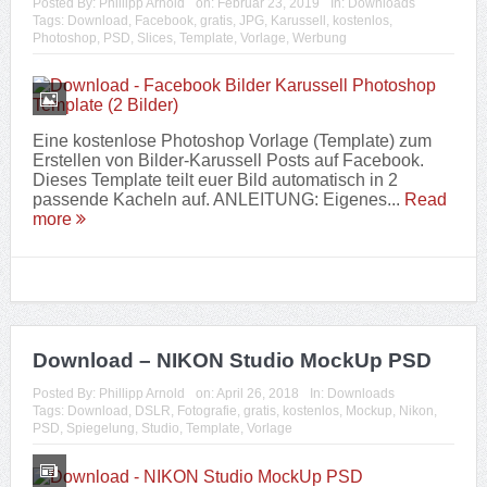
Posted By:
Phillipp Arnold
on:
Februar 23, 2019
In:
Downloads
Tags:
Download
,
Facebook
,
gratis
,
JPG
,
Karussell
,
kostenlos
,
Photoshop
,
PSD
,
Slices
,
Template
,
Vorlage
,
Werbung
Eine kostenlose Photoshop Vorlage (Template) zum
Erstellen von Bilder-Karussell Posts auf Facebook.
Dieses Template teilt euer Bild automatisch in 2
passende Kacheln auf. ANLEITUNG: Eigenes...
Read
more
Download – NIKON Studio MockUp PSD
Posted By:
Phillipp Arnold
on:
April 26, 2018
In:
Downloads
Tags:
Download
,
DSLR
,
Fotografie
,
gratis
,
kostenlos
,
Mockup
,
Nikon
,
PSD
,
Spiegelung
,
Studio
,
Template
,
Vorlage