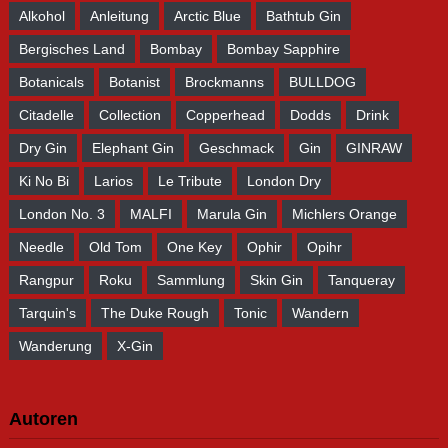
Alkohol
Anleitung
Arctic Blue
Bathtub Gin
Bergisches Land
Bombay
Bombay Sapphire
Botanicals
Botanist
Brockmanns
BULLDOG
Citadelle
Collection
Copperhead
Dodds
Drink
Dry Gin
Elephant Gin
Geschmack
Gin
GINRAW
Ki No Bi
Larios
Le Tribute
London Dry
London No. 3
MALFI
Marula Gin
Michlers Orange
Needle
Old Tom
One Key
Ophir
Opihr
Rangpur
Roku
Sammlung
Skin Gin
Tanqueray
Tarquin's
The Duke Rough
Tonic
Wandern
Wanderung
X-Gin
Autoren