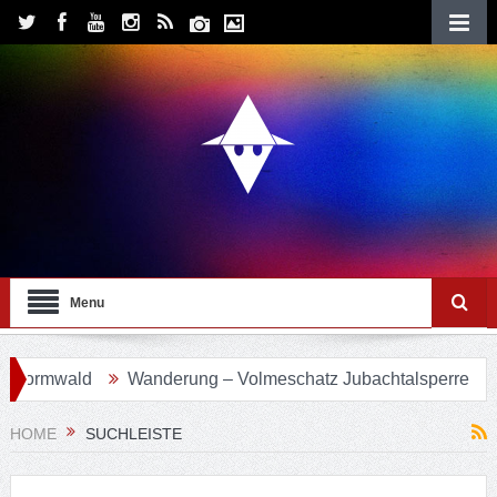
Menu
vormwald
Wanderung – Volmeschatz Jubachtalsperre
W
HOME
SUCHLEISTE