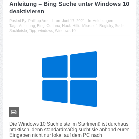
Anleitung – Bing Suche unter Windows 10
deaktivieren
Posted By:
Phillipp Arnold
on:
Juni 17, 2021
In:
Anleitungen
Tags:
Anleitung
,
Bing
,
Cortana
,
Hack
,
Hilfe
,
Microsoft
,
Registry
,
Suche
,
Suchleiste
,
Tipp
,
windows
,
Windows 10
Die Windows 10 Suchleiste im Startmenü ist durchaus
praktisch, denn standardmäßig sucht sie anhand eurer
Eingaben nicht nur lokal auf dem PC nach