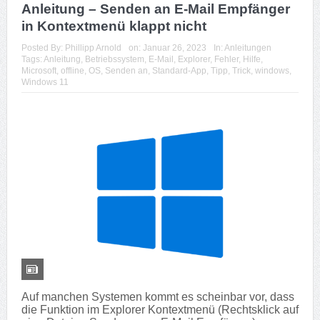
Anleitung – Senden an E-Mail Empfänger
in Kontextmenü klappt nicht
Posted By:
Phillipp Arnold
on:
Januar 26, 2023
In:
Anleitungen
Tags:
Anleitung
,
Betriebssystem
,
E-Mail
,
Explorer
,
Fehler
,
Hilfe
,
Microsoft
,
offline
,
OS
,
Senden an
,
Standard-App
,
Tipp
,
Trick
,
windows
,
Windows 11
Auf manchen Systemen kommt es scheinbar vor, dass
die Funktion im Explorer Kontextmenü (Rechtsklick auf