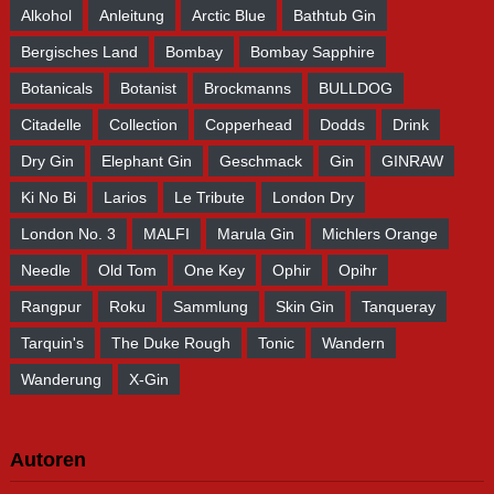
Alkohol
Anleitung
Arctic Blue
Bathtub Gin
Bergisches Land
Bombay
Bombay Sapphire
Botanicals
Botanist
Brockmanns
BULLDOG
Citadelle
Collection
Copperhead
Dodds
Drink
Dry Gin
Elephant Gin
Geschmack
Gin
GINRAW
Ki No Bi
Larios
Le Tribute
London Dry
London No. 3
MALFI
Marula Gin
Michlers Orange
Needle
Old Tom
One Key
Ophir
Opihr
Rangpur
Roku
Sammlung
Skin Gin
Tanqueray
Tarquin's
The Duke Rough
Tonic
Wandern
Wanderung
X-Gin
Autoren