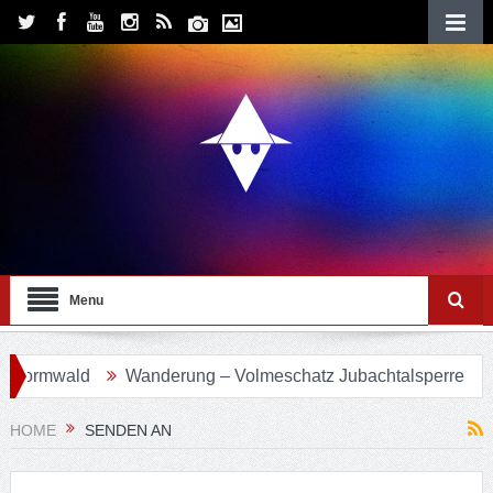
Menu
vormwald
Wanderung – Volmeschatz Jubachtalsperre
Wa
HOME
SENDEN AN