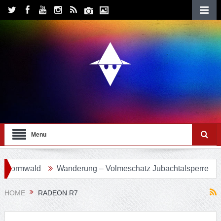
Menu
vormwald
Wanderung – Volmeschatz Jubachtalsperre
Wa
HOME
RADEON R7