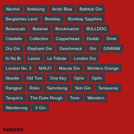
Alkohol
Anleitung
Arctic Blue
Bathtub Gin
Bergisches Land
Bombay
Bombay Sapphire
Botanicals
Botanist
Brockmanns
BULLDOG
Citadelle
Collection
Copperhead
Dodds
Drink
Dry Gin
Elephant Gin
Geschmack
Gin
GINRAW
Ki No Bi
Larios
Le Tribute
London Dry
London No. 3
MALFI
Marula Gin
Michlers Orange
Needle
Old Tom
One Key
Ophir
Opihr
Rangpur
Roku
Sammlung
Skin Gin
Tanqueray
Tarquin's
The Duke Rough
Tonic
Wandern
Wanderung
X-Gin
Autoren