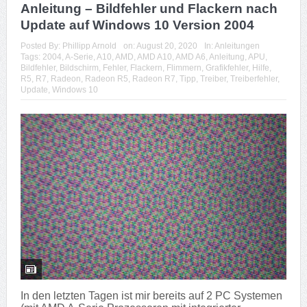
Anleitung – Bildfehler und Flackern nach
Update auf Windows 10 Version 2004
Posted By:
Phillipp Arnold
on:
August 20, 2020
In:
Anleitungen
Tags:
2004
,
A-Serie
,
A10
,
AMD
,
AMD A10
,
AMD A6
,
Anleitung
,
APU
,
Bildfehler
,
Bildschirm
,
Fehler
,
Flackern
,
Flimmern
,
Grafikfehler
,
Hilfe
,
R5
,
R7
,
Radeon
,
Radeon R5
,
Radeon R7
,
Tipp
,
Treiber
,
Treiberfehler
,
Update
,
Windows 10
In den letzten Tagen ist mir bereits auf 2 PC Systemen