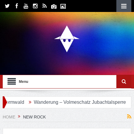
Menu
ormwald
Wanderung – Volmeschatz Jubachtalsperre
Wa
HOME
NEW ROCK