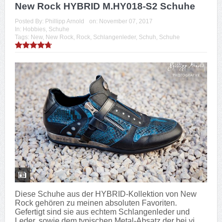
New Rock HYBRID M.HY018-S2 Schuhe
Posted By:
Phillipp Arnold
on:
November 07, 2017
In:
Hobbies
,
Schuhe
Tags:
New
,
New Rock
,
Rock
,
Schlangenleder
,
Schuh
,
Schuhe
Diese Schuhe aus der HYBRID-Kollektion von New
Rock gehören zu meinen absoluten Favoriten.
Gefertigt sind sie aus echtem Schlangenleder und
Leder, sowie dem typischen Metal-Absatz der bei vi...