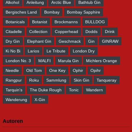
Alkohol
Anleitung
Arctic Blue
Bathtub Gin
Bergisches Land
Bombay
Bombay Sapphire
Botanicals
Botanist
Brockmanns
BULLDOG
Citadelle
Collection
Copperhead
Dodds
Drink
Dry Gin
Elephant Gin
Geschmack
Gin
GINRAW
Ki No Bi
Larios
Le Tribute
London Dry
London No. 3
MALFI
Marula Gin
Michlers Orange
Needle
Old Tom
One Key
Ophir
Opihr
Rangpur
Roku
Sammlung
Skin Gin
Tanqueray
Tarquin's
The Duke Rough
Tonic
Wandern
Wanderung
X-Gin
Autoren