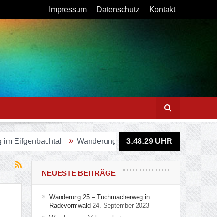
Impressum
Datenschutz
Kontakt
fgenbachtal
Wanderung – Sagenweg in Lindlar
3:48:30
UHR
Figuren
NEUESTE BEITRÄGE
Wanderung 25 – Tuchmacherweg in
Radevormwald
24. September 2023