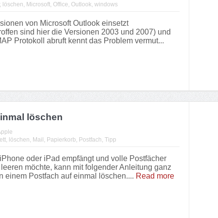
,
löschen
,
Microsoft
,
Office
,
Outlook
,
windows
sionen von Microsoft Outlook einsetzt
roffen sind hier die Versionen 2003 und 2007) und
MAP Protokoll abruft kennt das Problem vermut...
einmal löschen
pple
tt
,
löschen
,
Mail
,
Papierkorb
,
Postfach
,
Tipp
 iPhone oder iPad empfängt und volle Postfächer
 leeren möchte, kann mit folgender Anleitung ganz
n einem Postfach auf einmal löschen....
Read more