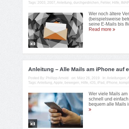
Tags:
2003
,
2007
,
Anleitung
,
durchgestrichen
,
Fehler
,
Hilfe
,
IMAP
Wer noch ältere Ver
(beispielsweise bet
seine E-Mails bis I
Read more
Anleitung – Alle Mails am iPhone auf 
Posted By:
Phillipp Arnold
on:
März 26, 2019
In:
Anleitungen
,
A
Tags:
Anleitung
,
Apple
,
bewegen
,
Hilfe
,
iOS
,
iPad
,
iPhone
,
komple
Wer viele Mails am
schnell und einfach
bequem alle Mails i