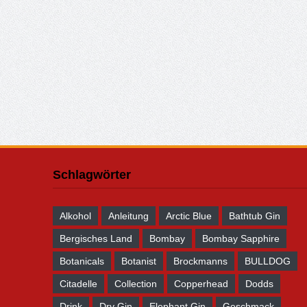
Schlagwörter
Alkohol
Anleitung
Arctic Blue
Bathtub Gin
Bergisches Land
Bombay
Bombay Sapphire
Botanicals
Botanist
Brockmanns
BULLDOG
Citadelle
Collection
Copperhead
Dodds
Drink
Dry Gin
Elephant Gin
Geschmack