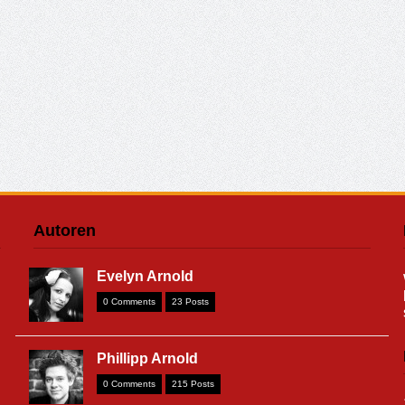
Autoren
Evelyn Arnold
0 Comments
23 Posts
Phillipp Arnold
0 Comments
215 Posts