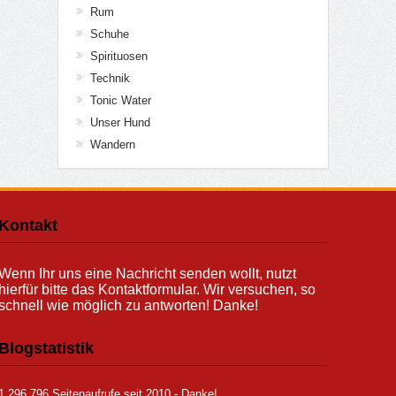
Rum
Schuhe
Spirituosen
Technik
Tonic Water
Unser Hund
Wandern
Kontakt
Wenn Ihr uns eine Nachricht senden wollt, nutzt
hierfür bitte das Kontaktformular. Wir versuchen, so
schnell wie möglich zu antworten! Danke!
Blogstatistik
1.296.796 Seitenaufrufe seit 2010 - Danke!