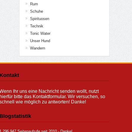
Rum
Schuhe
Spirituosen
Technik
Tonic Water
Unser Hund
Wandern
Kontakt
Wenn Ihr uns eine Nachricht senden wollt, nutzt
hierfür bitte das Kontaktformular. Wir versuchen, so
schnell wie möglich zu antworten! Danke!
Blogstatistik
1.296.947 Seitenaufrufe seit 2010 - Danke!