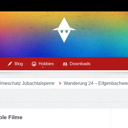
Blog
Hobbies
Downloads
atz Jubachtalsperre
Wanderung 24 – Eifgenbachweg im Ei
ble Filme