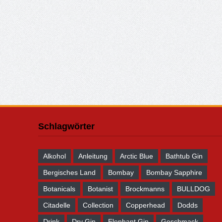
Schlagwörter
Alkohol
Anleitung
Arctic Blue
Bathtub Gin
Bergisches Land
Bombay
Bombay Sapphire
Botanicals
Botanist
Brockmanns
BULLDOG
Citadelle
Collection
Copperhead
Dodds
Drink
Dry Gin
Elephant Gin
Geschmack