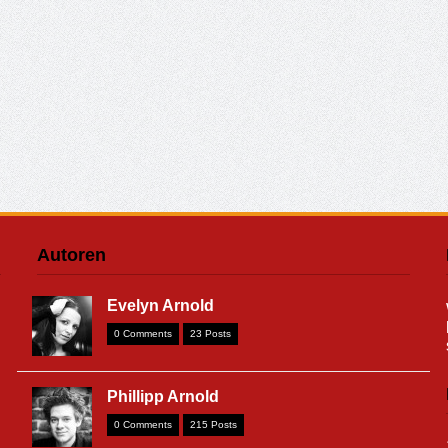
Autoren
Evelyn Arnold
0 Comments
23 Posts
Phillipp Arnold
0 Comments
215 Posts