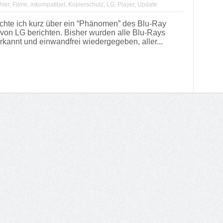
hler
,
Filme
,
inkompatibel
,
Kopierschutz
,
LG
,
Player
,
Update
öchte ich kurz über ein “Phänomen” des Blu-Ray
von LG berichten. Bisher wurden alle Blu-Rays
kannt und einwandfrei wiedergegeben, aller...