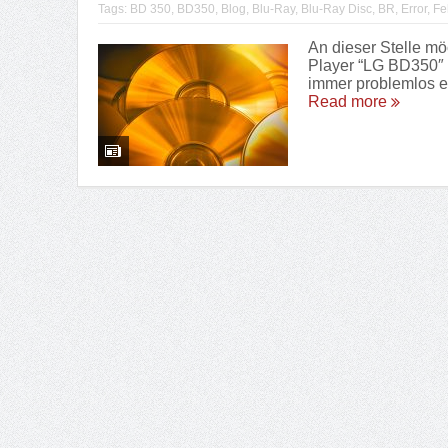
Tags:
BD 350
,
BD350
,
Blog
,
Blu-Ray
,
Blu-Ray Disc
,
BR
,
Error
,
Fe
An dieser Stelle m
Player “LG BD350″ 
immer problemlos er
Read more