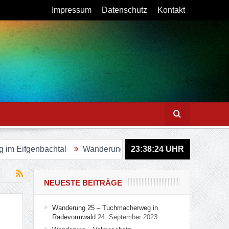
Impressum
Datenschutz
Kontakt
fgenbachtal
Wanderung – Sagenweg in Lindlar
23:38:25
UHR
Figuren
NEUESTE BEITRÄGE
Wanderung 25 – Tuchmacherweg in
Radevormwald
24. September 2023