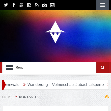
Menu
ormwald
Wanderung – Volmeschatz Jubachtalsperre
Wa
HOME
KONTAKTE