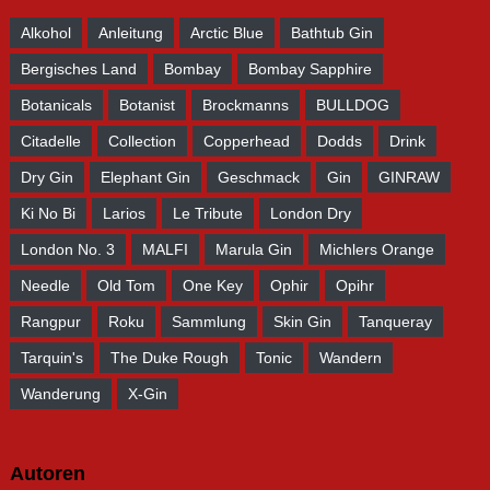
Alkohol
Anleitung
Arctic Blue
Bathtub Gin
Bergisches Land
Bombay
Bombay Sapphire
Botanicals
Botanist
Brockmanns
BULLDOG
Citadelle
Collection
Copperhead
Dodds
Drink
Dry Gin
Elephant Gin
Geschmack
Gin
GINRAW
Ki No Bi
Larios
Le Tribute
London Dry
London No. 3
MALFI
Marula Gin
Michlers Orange
Needle
Old Tom
One Key
Ophir
Opihr
Rangpur
Roku
Sammlung
Skin Gin
Tanqueray
Tarquin's
The Duke Rough
Tonic
Wandern
Wanderung
X-Gin
Autoren