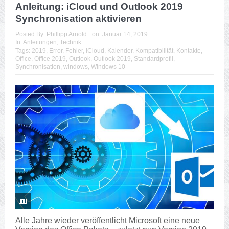
Anleitung: iCloud und Outlook 2019
Synchronisation aktivieren
Posted By:
Phillipp Arnold
on:
Januar 14, 2019
In:
Anleitungen
,
Technik
Tags:
2019
,
Error
,
Fehler
,
iCloud
,
Kalender
,
Kompatibilität
,
Kontakte
,
Office
,
Office 2019
,
Outlook
,
Outlook 2019
,
Standardprofil
,
Synchronisation
,
windows
,
Windows 10
Alle Jahre wieder veröffentlicht Microsoft eine neue