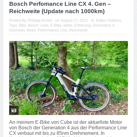
Bosch Perfomance Line CX 4. Gen –
Reichweite (Update nach 1000km)
Posted By:
Phillipp Arnold
on:
August 27, 2021
In:
Ebike
,
Hobbies
Tags:
Bike
,
Bosch
,
cube
,
E-Bike
,
ebike
,
Erfahrung
,
Generation 4
,
Kilometer
,
Motor
,
Performance Line
,
Reichweite
An meinem E-Bike von Cube ist der aktuellste Motor
von Bosch der Generation 4 aus der Performance Line
CX verbaut mit bis zu 85nm Drehmoment. In