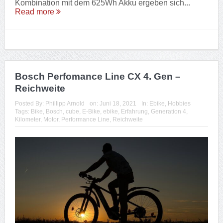
Kombination mit dem 625Wh Akku ergeben sich...
Read more
Bosch Perfomance Line CX 4. Gen –
Reichweite
Posted By:
Phillipp Arnold
on:
Juni 18, 2021
In:
Ebike
,
Hobbies
Tags:
Bike
,
Bosch
,
cube
,
E-Bike
,
ebike
,
Erfahrung
,
Generation 4
,
Kilometer
,
Motor
,
Performance Line
,
Reichweite