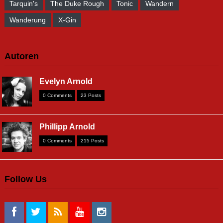
Tarquin's
The Duke Rough
Tonic
Wandern
Wanderung
X-Gin
Autoren
Evelyn Arnold
0 Comments
23 Posts
Phillipp Arnold
0 Comments
215 Posts
Follow Us