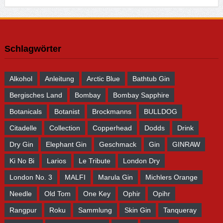
Schlagwörter
Alkohol
Anleitung
Arctic Blue
Bathtub Gin
Bergisches Land
Bombay
Bombay Sapphire
Botanicals
Botanist
Brockmanns
BULLDOG
Citadelle
Collection
Copperhead
Dodds
Drink
Dry Gin
Elephant Gin
Geschmack
Gin
GINRAW
Ki No Bi
Larios
Le Tribute
London Dry
London No. 3
MALFI
Marula Gin
Michlers Orange
Needle
Old Tom
One Key
Ophir
Opihr
Rangpur
Roku
Sammlung
Skin Gin
Tanqueray