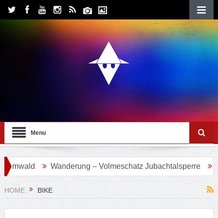
Menu
rmwald
Wanderung – Volmeschatz Jubachtalsperre
Wand
HOME
BIKE