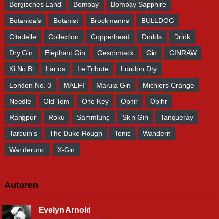
Bergisches Land
Bombay
Bombay Sapphire
Botanicals
Botanist
Brockmanns
BULLDOG
Citadelle
Collection
Copperhead
Dodds
Drink
Dry Gin
Elephant Gin
Geschmack
Gin
GINRAW
Ki No Bi
Larios
Le Tribute
London Dry
London No. 3
MALFI
Marula Gin
Michlers Orange
Needle
Old Tom
One Key
Ophir
Opihr
Rangpur
Roku
Sammlung
Skin Gin
Tanqueray
Tarquin's
The Duke Rough
Tonic
Wandern
Wanderung
X-Gin
Autoren
Evelyn Arnold