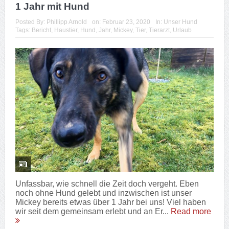
1 Jahr mit Hund
Posted By:
Phillipp Arnold
on:
Februar 23, 2020
In:
Unser Hund
Tags:
Bericht
,
Haustier
,
Hund
,
Jahr
,
Mickey
,
Tier
,
Tierarzt
,
Urlaub
Unfassbar, wie schnell die Zeit doch vergeht. Eben
noch ohne Hund gelebt und inzwischen ist unser
Mickey bereits etwas über 1 Jahr bei uns! Viel haben
wir seit dem gemeinsam erlebt und an Er...
Read more