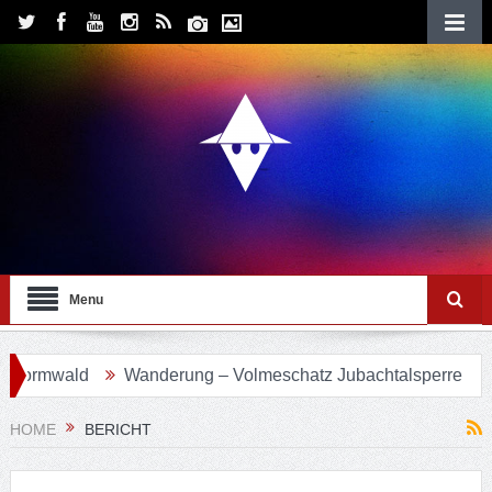
Menu
ormwald
Wanderung – Volmeschatz Jubachtalsperre
Wa
HOME
BERICHT