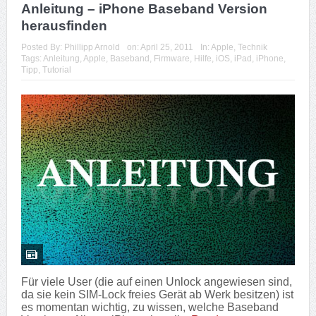
Anleitung – iPhone Baseband Version
herausfinden
Posted By:
Phillipp Arnold
on:
April 25, 2011
In:
Apple
,
Technik
Tags:
Anleitung
,
Apple
,
Baseband
,
Firmware
,
Hilfe
,
iOS
,
iPad
,
iPhone
,
Tipp
,
Tutorial
Für viele User (die auf einen Unlock angewiesen sind,
da sie kein SIM-Lock freies Gerät ab Werk besitzen) ist
es momentan wichtig, zu wissen, welche Baseband