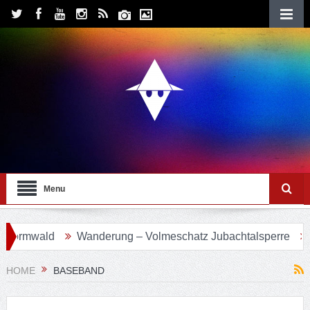
Menu
vormwald
Wanderung – Volmeschatz Jubachtalsperre
Wa
HOME
BASEBAND