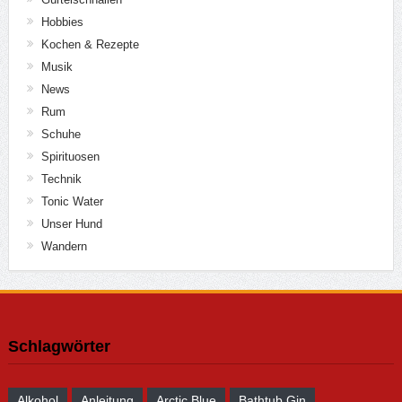
Hobbies
Kochen & Rezepte
Musik
News
Rum
Schuhe
Spirituosen
Technik
Tonic Water
Unser Hund
Wandern
Schlagwörter
Alkohol
Anleitung
Arctic Blue
Bathtub Gin