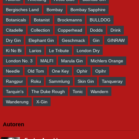
Bergisches Land
Bombay
Bombay Sapphire
Botanicals
Botanist
Brockmanns
BULLDOG
Citadelle
Collection
Copperhead
Dodds
Drink
Dry Gin
Elephant Gin
Geschmack
Gin
GINRAW
Ki No Bi
Larios
Le Tribute
London Dry
London No. 3
MALFI
Marula Gin
Michlers Orange
Needle
Old Tom
One Key
Ophir
Opihr
Rangpur
Roku
Sammlung
Skin Gin
Tanqueray
Tarquin's
The Duke Rough
Tonic
Wandern
Wanderung
X-Gin
Autoren