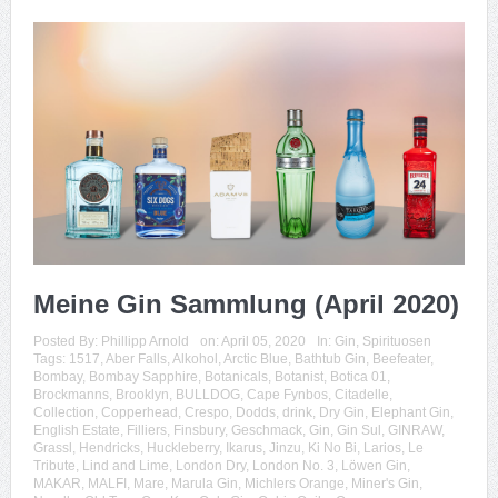
Meine Gin Sammlung (April 2020)
Posted By:
Phillipp Arnold
on:
April 05, 2020
In:
Gin
,
Spirituosen
Tags:
1517
,
Aber Falls
,
Alkohol
,
Arctic Blue
,
Bathtub Gin
,
Beefeater
,
Bombay
,
Bombay Sapphire
,
Botanicals
,
Botanist
,
Botica 01
,
Brockmanns
,
Brooklyn
,
BULLDOG
,
Cape Fynbos
,
Citadelle
,
Collection
,
Copperhead
,
Crespo
,
Dodds
,
drink
,
Dry Gin
,
Elephant Gin
,
English Estate
,
Filliers
,
Finsbury
,
Geschmack
,
Gin
,
Gin Sul
,
GINRAW
,
Grassl
,
Hendricks
,
Huckleberry
,
Ikarus
,
Jinzu
,
Ki No Bi
,
Larios
,
Le
Tribute
,
Lind and Lime
,
London Dry
,
London No. 3
,
Löwen Gin
,
MAKAR
,
MALFI
,
Mare
,
Marula Gin
,
Michlers Orange
,
Miner's Gin
,