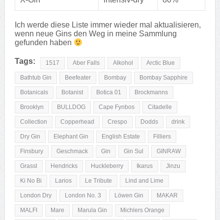
Ich werde diese Liste immer wieder mal aktualisieren,
wenn neue Gins den Weg in meine Sammlung
gefunden haben
Tags:
1517
Aber Falls
Alkohol
Arctic Blue
Bathtub Gin
Beefeater
Bombay
Bombay Sapphire
Botanicals
Botanist
Botica 01
Brockmanns
Brooklyn
BULLDOG
Cape Fynbos
Citadelle
Collection
Copperhead
Crespo
Dodds
drink
Dry Gin
Elephant Gin
English Estate
Filliers
Finsbury
Geschmack
Gin
Gin Sul
GINRAW
Grassl
Hendricks
Huckleberry
Ikarus
Jinzu
Ki No Bi
Larios
Le Tribute
Lind and Lime
London Dry
London No. 3
Löwen Gin
MAKAR
MALFI
Mare
Marula Gin
Michlers Orange