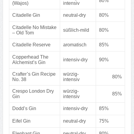
80%
(Wajos)
intensiv
Citadelle Gin
neutral-dry
80%
Citadelle No Mistake
süßlich-mild
80%
– Old Tom
Citadelle Reserve
aromatisch
85%
Copperhead The
intensiv-dry
90%
Alchemist’s Gin
Crafter’s Gin Recipe
würzig-
80%
No. 38
intensiv
Crespo London Dry
würzig-
85%
Gin
intensiv
Dodd’s Gin
intensiv-dry
85%
Eifel Gin
neutral-dry
75%
Elephant Gin
neutral-dry
80%