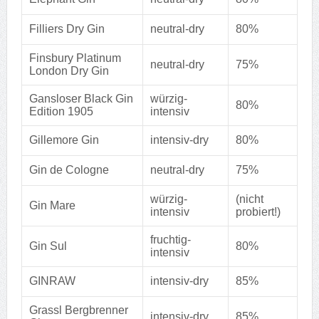
Filliers Dry Gin
neutral-dry
80%
Finsbury Platinum
neutral-dry
75%
London Dry Gin
Gansloser Black Gin
würzig-
80%
Edition 1905
intensiv
Gillemore Gin
intensiv-dry
80%
Gin de Cologne
neutral-dry
75%
würzig-
(nicht
Gin Mare
intensiv
probiert!)
fruchtig-
Gin Sul
80%
intensiv
GINRAW
intensiv-dry
85%
Grassl Bergbrenner
intensiv-dry
85%