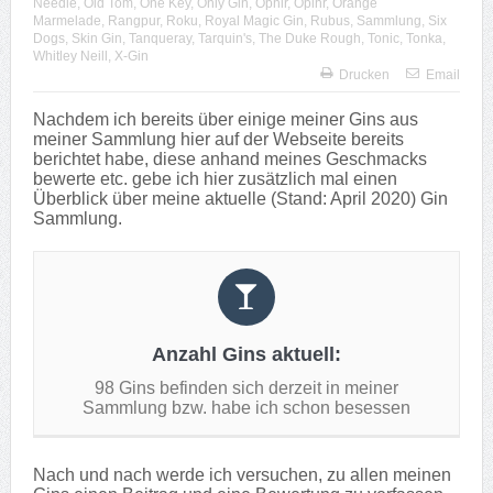
Needle
,
Old Tom
,
One Key
,
Only Gin
,
Ophir
,
Opihr
,
Orange
Marmelade
,
Rangpur
,
Roku
,
Royal Magic Gin
,
Rubus
,
Sammlung
,
Six
Dogs
,
Skin Gin
,
Tanqueray
,
Tarquin's
,
The Duke Rough
,
Tonic
,
Tonka
,
Whitley Neill
,
X-Gin
Drucken
Email
Nachdem ich bereits über einige meiner Gins aus
meiner Sammlung hier auf der Webseite bereits
berichtet habe, diese anhand meines Geschmacks
bewerte etc. gebe ich hier zusätzlich mal einen
Überblick über meine aktuelle (Stand: April 2020) Gin
Sammlung.
Anzahl Gins aktuell:
98 Gins befinden sich derzeit in meiner
Sammlung bzw. habe ich schon besessen
Nach und nach werde ich versuchen, zu allen meinen