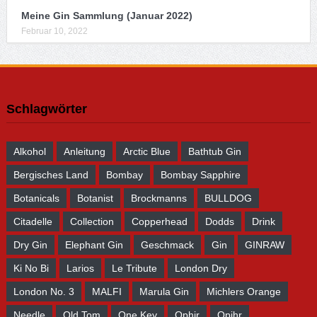
Meine Gin Sammlung (Januar 2022)
Februar 10, 2022
Schlagwörter
Alkohol
Anleitung
Arctic Blue
Bathtub Gin
Bergisches Land
Bombay
Bombay Sapphire
Botanicals
Botanist
Brockmanns
BULLDOG
Citadelle
Collection
Copperhead
Dodds
Drink
Dry Gin
Elephant Gin
Geschmack
Gin
GINRAW
Ki No Bi
Larios
Le Tribute
London Dry
London No. 3
MALFI
Marula Gin
Michlers Orange
Needle
Old Tom
One Key
Ophir
Opihr