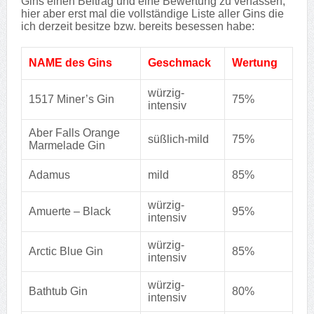
Gins einen Beitrag und eine Bewertung zu verfassen,
hier aber erst mal die vollständige Liste aller Gins die
ich derzeit besitze bzw. bereits besessen habe:
NAME des Gins
Geschmack
Wertung
würzig-
1517 Miner’s Gin
75%
intensiv
Aber Falls Orange
süßlich-mild
75%
Marmelade Gin
Adamus
mild
85%
würzig-
Amuerte – Black
95%
intensiv
wür
zig-
Arctic Blue Gin
85%
intensiv
würzig-
Bathtub Gin
80%
intensiv