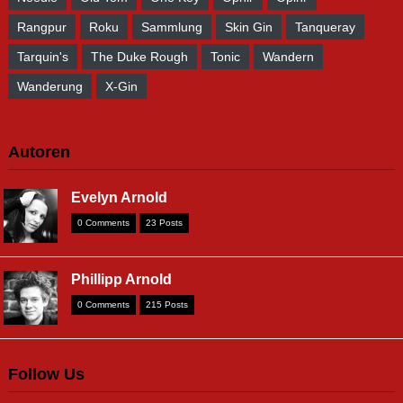
Rangpur
Roku
Sammlung
Skin Gin
Tanqueray
Tarquin's
The Duke Rough
Tonic
Wandern
Wanderung
X-Gin
Autoren
Evelyn Arnold
0 Comments
23 Posts
Phillipp Arnold
0 Comments
215 Posts
Follow Us