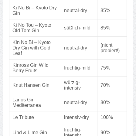
Ki No Bi – Kyoto Dry
neutral-dry
85%
Gin
Ki No Tou – Kyoto
süßlich-mild
85%
Old Tom Gin
Kin No Bi – Kyoto
(nicht
Dry Gin with Gold
neutral-dry
probiert!)
Leaf
Kinross Gin Wild
fruchtig-mild
75%
Berry Fruits
würzig-
Knut Hansen Gin
70%
intensiv
Larios Gin
neutral-dry
80%
Mediterranea
Le Tribute
intensiv-dry
100%
fruchtig-
Lind & Lime Gin
90%
intensiv