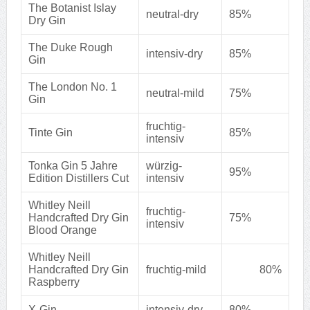
The Botanist Islay
neutral-dry
85%
Dry Gin
The Duke Rough
intensiv-dry
85%
Gin
The London No. 1
neutral-mild
75%
Gin
fruchtig-
Tinte Gin
85%
intensiv
Tonka Gin 5 Jahre
würzig-
95%
Edition Distillers Cut
intensiv
Whitley Neill
fruchtig-
Handcrafted Dry Gin
75%
intensiv
Blood Orange
Whitley Neill
Handcrafted Dry Gin
fruchtig-mild
80%
Raspberry
X-Gin
intensiv-dry
80%