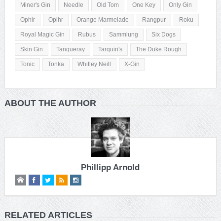
Miner's Gin
Needle
Old Tom
One Key
Only Gin
Ophir
Opihr
Orange Marmelade
Rangpur
Roku
Royal Magic Gin
Rubus
Sammlung
Six Dogs
Skin Gin
Tanqueray
Tarquin's
The Duke Rough
Tonic
Tonka
Whitley Neill
X-Gin
ABOUT THE AUTHOR
Phillipp Arnold
RELATED ARTICLES