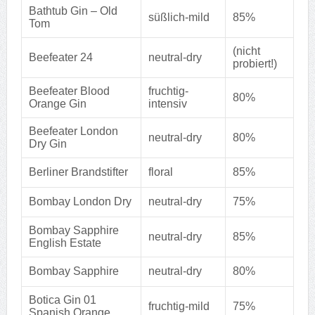
Bathtub Gin – Old
süßlich-mild
85%
Tom
(nicht
Beefeater 24
neutral-dry
probiert!)
Beefeater Blood
fruchtig-
80%
Orange Gin
intensiv
Beefeater London
neutral-dry
80%
Dry Gin
Berliner Brandstifter
floral
85%
Bombay London Dry
neutral-dry
75%
Bombay Sapphire
neutral-dry
85%
English Estate
Bombay Sapphire
neutral-dry
80%
Botica Gin 01
fruchtig-mild
75%
Spanish Orange