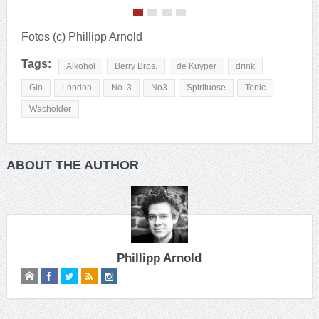
Fotos (c) Phillipp Arnold
Tags:
Alkohol
Berry Bros.
de Kuyper
drink
Gin
London
No. 3
No3
Spirituose
Tonic
Wacholder
ABOUT THE AUTHOR
Phillipp Arnold