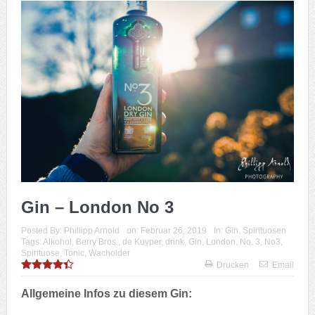
Gin – London No 3
Posted By:
Phillipp Arnold
on:
Februar 26, 2019
In:
Gin
,
Spirituosen
Tags:
Alkohol
,
Berry Bros.
,
de Kuyper
,
drink
,
Gin
,
London
,
No. 3
,
No3
,
Spirituose
,
Tonic
,
Wacholder
Drucken
Email
Allgemeine Infos zu diesem Gin: