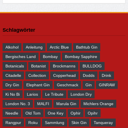
Schlagwörter
Alkohol
Anleitung
Arctic Blue
Bathtub Gin
Bergisches Land
Bombay
Bombay Sapphire
Botanicals
Botanist
Brockmanns
BULLDOG
Citadelle
Collection
Copperhead
Dodds
Drink
Dry Gin
Elephant Gin
Geschmack
Gin
GINRAW
Ki No Bi
Larios
Le Tribute
London Dry
London No. 3
MALFI
Marula Gin
Michlers Orange
Needle
Old Tom
One Key
Ophir
Opihr
Rangpur
Roku
Sammlung
Skin Gin
Tanqueray