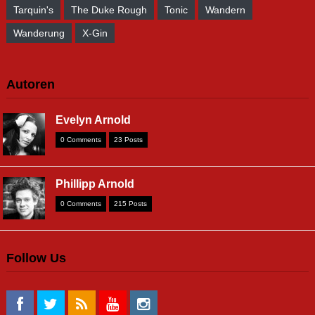
Tarquin's
The Duke Rough
Tonic
Wandern
Wanderung
X-Gin
Autoren
Evelyn Arnold
0 Comments
23 Posts
Phillipp Arnold
0 Comments
215 Posts
Follow Us