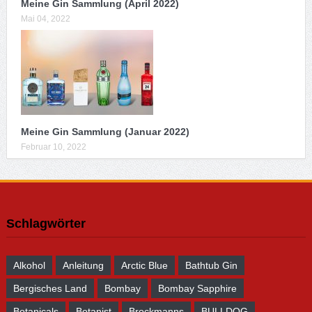
Meine Gin Sammlung (April 2022)
Mai 04, 2022
Meine Gin Sammlung (Januar 2022)
Februar 10, 2022
Schlagwörter
Alkohol
Anleitung
Arctic Blue
Bathtub Gin
Bergisches Land
Bombay
Bombay Sapphire
Botanicals
Botanist
Brockmanns
BULLDOG