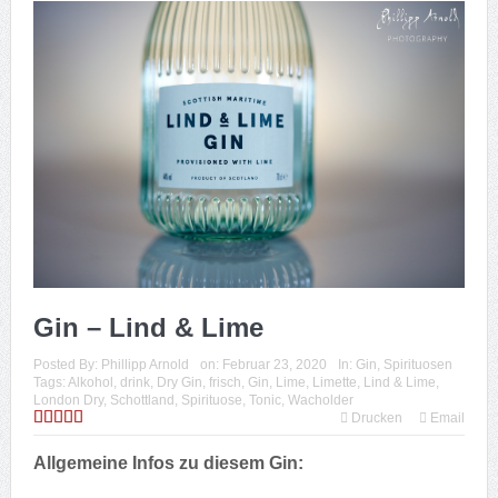
Gin – Lind & Lime
Posted By:
Phillipp Arnold
on:
Februar 23, 2020
In:
Gin
,
Spirituosen
Tags:
Alkohol
,
drink
,
Dry Gin
,
frisch
,
Gin
,
Lime
,
Limette
,
Lind & Lime
,
London Dry
,
Schottland
,
Spirituose
,
Tonic
,
Wacholder
Drucken
Email
Allgemeine Infos zu diesem Gin: