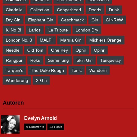
Citadelle
Collection
Copperhead
Dodds
Drink
Dry Gin
Elephant Gin
Geschmack
Gin
GINRAW
Ki No Bi
Larios
Le Tribute
London Dry
London No. 3
MALFI
Marula Gin
Michlers Orange
Needle
Old Tom
One Key
Ophir
Opihr
Rangpur
Roku
Sammlung
Skin Gin
Tanqueray
Tarquin's
The Duke Rough
Tonic
Wandern
Wanderung
X-Gin
Autoren
Evelyn Arnold
0 Comments
23 Posts