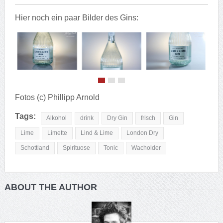
Hier noch ein paar Bilder des Gins:
Fotos (c) Phillipp Arnold
Tags:
Alkohol
drink
Dry Gin
frisch
Gin
Lime
Limette
Lind & Lime
London Dry
Schottland
Spirituose
Tonic
Wacholder
ABOUT THE AUTHOR