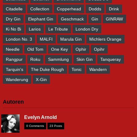
Citadelle
Collection
Copperhead
Dodds
Drink
Dry Gin
Elephant Gin
Geschmack
Gin
GINRAW
Ki No Bi
Larios
Le Tribute
London Dry
London No. 3
MALFI
Marula Gin
Michlers Orange
Needle
Old Tom
One Key
Ophir
Opihr
Rangpur
Roku
Sammlung
Skin Gin
Tanqueray
Tarquin's
The Duke Rough
Tonic
Wandern
Wanderung
X-Gin
Autoren
Evelyn Arnold
0 Comments
23 Posts