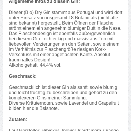
Allgemeine Infos zu diesem Gin:
Dieser (Bio) Dry Gin stammt aus Portugal und wird dort
unter Einsatz von insgesamt 18 Botanicals (nicht alle
sind bekannt) hergestellt. Beim Öffnen der Flasche
strömt einem ein angenehm blumiger Duft in die Nase.
Das Flaschendesign ist ebenfalls außergewöhnlich
bei diesem Gin: rechteckig und massiv aus Ton mit
liebevollen Verzierungen an den Seiten, sowie einem
im Verhältnis zur Flaschengröße riesigen Kork-
Verschluss mit einer abgeflachten Kante. Absolut
traumhaftes Design!
Alkoholgehalt: 44,4% vol.
Geschmack:
Geschmacklich ist dieser Gin als sanft, sowie blumig
und leicht fruchtig zu beschreiben und gehört zu den
komplexeren Gins meiner Sammlung.
Diverse Kräuternoten, sowie Lavendel und Grapefruit
bilden hier die Bsisnote.
Zutaten:
Laut Hersteller: Hibiskus, Ingwer, Kardamom, Orange,