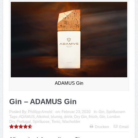
ADAMUS Gin
Gin – ADAMUS Gin
Posted By:
Phillipp Arnold
on:
Februar 23, 2020
In:
Gin
,
Spirituosen
Tags:
ADAMUS
,
Alkohol
,
blumig
,
drink
,
Dry Gin
,
frisch
,
Gin
,
London
Dry
,
Portugal
,
Spirituose
,
Tonic
,
Wacholder
Drucken
Email