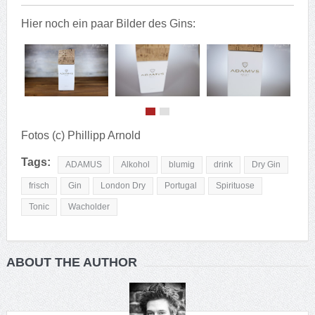
Hier noch ein paar Bilder des Gins:
Fotos (c) Phillipp Arnold
Tags:
ADAMUS
Alkohol
blumig
drink
Dry Gin
frisch
Gin
London Dry
Portugal
Spirituose
Tonic
Wacholder
ABOUT THE AUTHOR