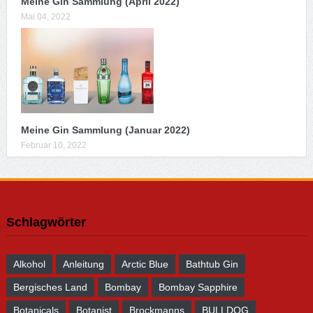
Meine Gin Sammlung (April 2022)
Mai 04, 2022
Meine Gin Sammlung (Januar 2022)
Februar 10, 2022
Schlagwörter
Alkohol
Anleitung
Arctic Blue
Bathtub Gin
Bergisches Land
Bombay
Bombay Sapphire
Botanicals
Botanist
Brockmanns
BULLDOG