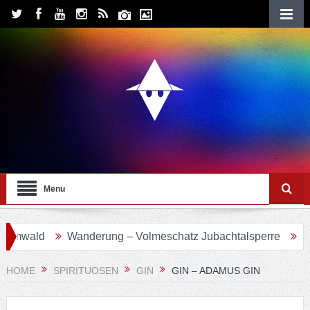
Menu
wald
Wanderung – Volmeschatz Jubachtalsperre
Wande
HOME
SPIRITUOSEN
GIN
GIN – ADAMUS GIN