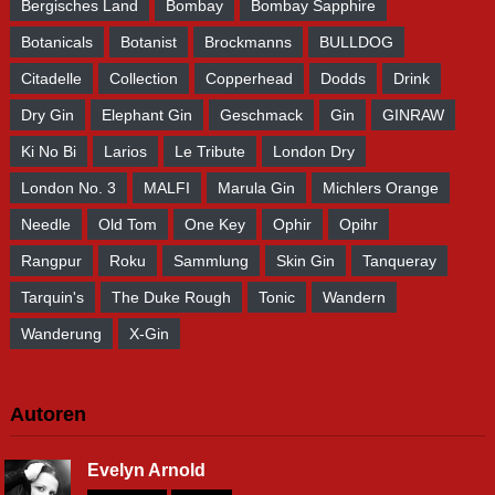
Bergisches Land
Bombay
Bombay Sapphire
Botanicals
Botanist
Brockmanns
BULLDOG
Citadelle
Collection
Copperhead
Dodds
Drink
Dry Gin
Elephant Gin
Geschmack
Gin
GINRAW
Ki No Bi
Larios
Le Tribute
London Dry
London No. 3
MALFI
Marula Gin
Michlers Orange
Needle
Old Tom
One Key
Ophir
Opihr
Rangpur
Roku
Sammlung
Skin Gin
Tanqueray
Tarquin's
The Duke Rough
Tonic
Wandern
Wanderung
X-Gin
Autoren
Evelyn Arnold