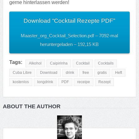
gerne hinterlassen werden!
Download “Cocktail Rezepte PDF”
Maaster_org_Cocktail_Selection.pdf – 7092-mal
heruntergeladen – 192,15 KB
Tags:
Alkohol
Caipirinha
Cocktail
Cocktails
Cuba Libre
Download
drink
free
gratis
Heft
kostenlos
longdrink
PDF
receipe
Rezept
ABOUT THE AUTHOR