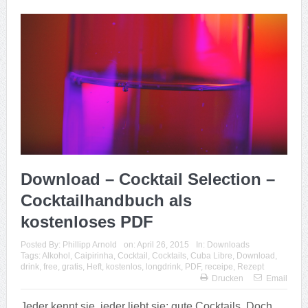
Download – Cocktail Selection –
Cocktailhandbuch als
kostenloses PDF
Posted By:
Phillipp Arnold
on:
April 26, 2015
In:
Downloads
Tags:
Alkohol
,
Caipirinha
,
Cocktail
,
Cocktails
,
Cuba Libre
,
Download
,
drink
,
free
,
gratis
,
Heft
,
kostenlos
,
longdrink
,
PDF
,
receipe
,
Rezept
Drucken
Email
Jeder kennt sie, jeder liebt sie: gute Cocktails. Doch