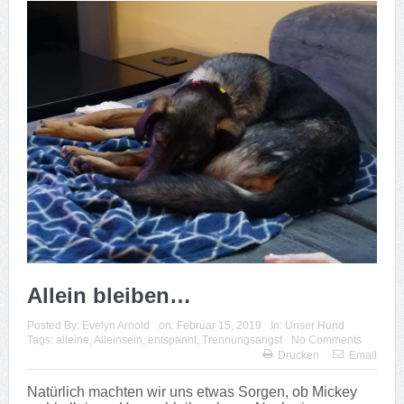
Allein bleiben…
Posted By:
Evelyn Arnold
on:
Februar 15, 2019
In:
Unser Hund
Tags:
alleine
,
Alleinsein
,
entspannt
,
Trennungsangst
No Comments
Drucken
Email
Natürlich machten wir uns etwas Sorgen, ob Mickey