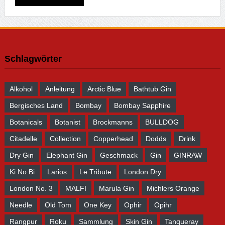
Schlagwörter
Alkohol
Anleitung
Arctic Blue
Bathtub Gin
Bergisches Land
Bombay
Bombay Sapphire
Botanicals
Botanist
Brockmanns
BULLDOG
Citadelle
Collection
Copperhead
Dodds
Drink
Dry Gin
Elephant Gin
Geschmack
Gin
GINRAW
Ki No Bi
Larios
Le Tribute
London Dry
London No. 3
MALFI
Marula Gin
Michlers Orange
Needle
Old Tom
One Key
Ophir
Opihr
Rangpur
Roku
Sammlung
Skin Gin
Tanqueray