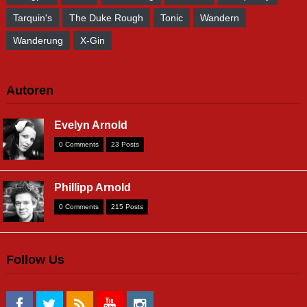
Tarquin's
The Duke Rough
Tonic
Wandern
Wanderung
X-Gin
Autoren
Evelyn Arnold
0 Comments
23 Posts
Phillipp Arnold
0 Comments
215 Posts
Follow Us