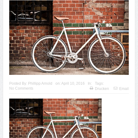
Posted By:
Phillipp Arnold
on:
April 10, 2016
In:
Tags:
No Comments
Drucken
Email