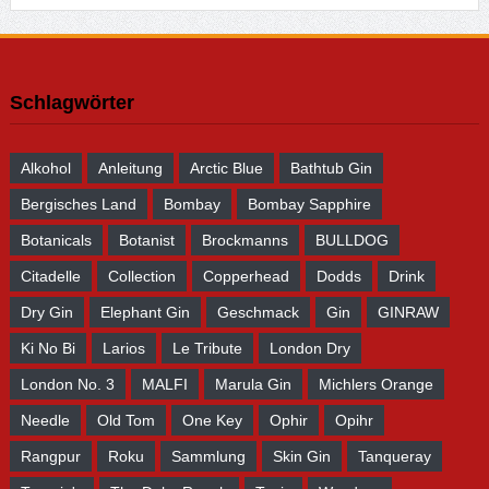
Schlagwörter
Alkohol
Anleitung
Arctic Blue
Bathtub Gin
Bergisches Land
Bombay
Bombay Sapphire
Botanicals
Botanist
Brockmanns
BULLDOG
Citadelle
Collection
Copperhead
Dodds
Drink
Dry Gin
Elephant Gin
Geschmack
Gin
GINRAW
Ki No Bi
Larios
Le Tribute
London Dry
London No. 3
MALFI
Marula Gin
Michlers Orange
Needle
Old Tom
One Key
Ophir
Opihr
Rangpur
Roku
Sammlung
Skin Gin
Tanqueray