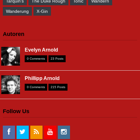
Tarquin's
The Duke Rough
Tonic
Wandern
Wanderung
X-Gin
Autoren
Evelyn Arnold
0 Comments
23 Posts
Phillipp Arnold
0 Comments
215 Posts
Follow Us