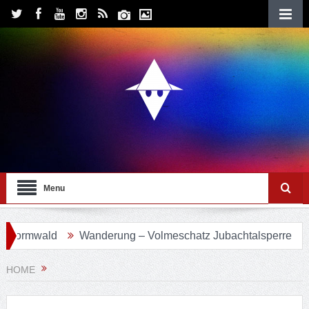
Menu
ormwald
Wanderung – Volmeschatz Jubachtalsperre
Wa
HOME